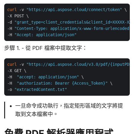
curl
 -v 
"https://api.aspose.cloud/connect/token"
 \

-X POST \

-d 
"grant_type=client_credentials&client_id=XXXXX-XXX
-H 
"Content-Type: application/x-www-form-urlencoded"
 
-H 
"Accept: application/json"
步驟 1. - 從 PDF 檔案中提取文字：
curl
 -v 
"https://api.aspose.cloud/v3.0/pdf/{inputPDF}
-X GET \

-H  
"accept: application/json"
 \

-H  
"authorization: Bearer {Access_Token}"
 \

-o 
"extractedContent.txt"
一旦命令成功執行，指定矩形區域的文字將提
取到文本檔案中。
免費 PDF 解析器應用程式