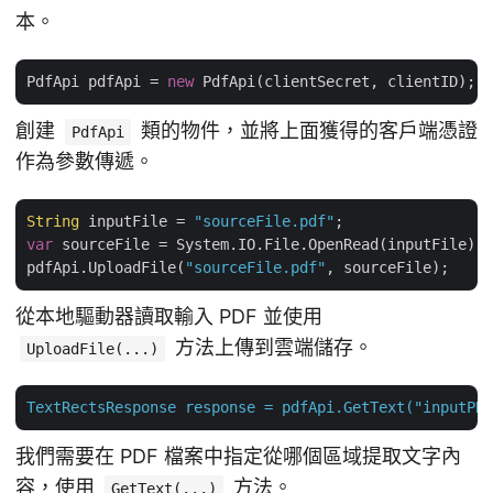
本。
PdfApi pdfApi = 
new
創建
類的物件，並將上面獲得的客戶端憑證
PdfApi
作為參數傳遞。
String
 inputFile = 
"sourceFile.pdf"
var
 sourceFile = System.IO.File.OpenRead(inputFile);

pdfApi.UploadFile(
"sourceFile.pdf"
從本地驅動器讀取輸入 PDF 並使用
方法上傳到雲端儲存。
UploadFile(...)
TextRectsResponse
response
=
pdfApi.GetText("inputPDF
我們需要在 PDF 檔案中指定從哪個區域提取文字內
容，使用
方法。
GetText(...)