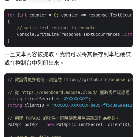
for
 (
int
 counter = 
0
; counter <= response.TextOccurre
{

// write text content in console
    Console.WriteLine(response.TextOccurrences.
List
[c
一旦文本內容被提取，我們可以將其保存到本地硬碟
或在控制台中列印出來。
// 欲獲得更多範例，請造訪 https://github.com/aspose-pdf-cl
// 從 https://dashboard.aspose.cloud/ 獲取客戶端憑證
string
 clientSecret = 
"XXXXXXXXX"
string
 clientID = 
"XXXXXX-XXXXXXX-be35-ff5c3a6aa4a2"
;

// 創建 PdfApi 的物件，同時傳遞用戶端憑證作為參數。
PdfApi pdfApi = 
new
 PdfApi(clientSecret, clientID);
