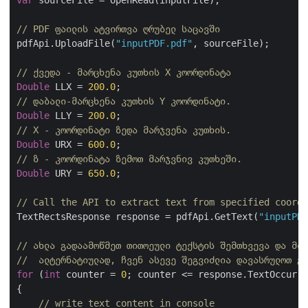
var
 sourceFile = OpenRead(inputFile);

// PDF ფაილის ატვირთვა ღრუბელ საცავში
pdfApi.UploadFile(
"inputPDF.pdf"
, sourceFile);

// ქვედა - მარცხენა კუთხის X კოორდინატა
Double
 LLX = 
200.0
// დაბალი-მარცხენა კუთხის Y კოორდინატი.
Double
 LLY = 
200.0
// X - კოორდინატი ზედა მარჯვენა კუთხის.
Double
 URX = 
600.0
// ზ - კოორდინატა ზემოთ მარჯვნივ კუთხეში.
Double
 URY = 
650.0
;

// Call the API to extract text from specified coordi
TextRectsResponse response = pdfApi.GetText(
"inputPDF
// ახლა გადაამოწმეთ თითოეული ტექსტის შემთხვევა და მიუ
//  ალტერნატიულად, ჩვენ ასევე შეგვიძლია დავასრულოთ გ
for
 (
int
 counter = 
0
; counter <= response.TextOccurre
{

// write text content in console