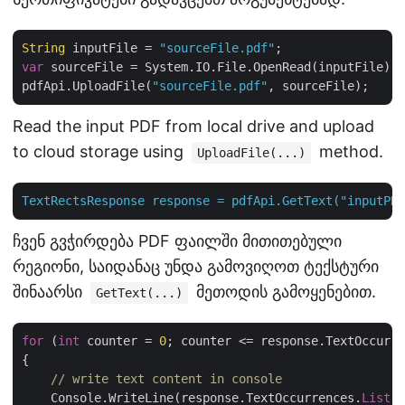
String
 inputFile = 
"sourceFile.pdf"
var
 sourceFile = System.IO.File.OpenRead(inputFile);

pdfApi.UploadFile(
"sourceFile.pdf"
Read the input PDF from local drive and upload
to cloud storage using
method.
UploadFile(...)
TextRectsResponse
response
=
pdfApi.GetText("inputPDF
ჩვენ გვჭირდება PDF ფაილში მითითებული
რეგიონი, საიდანაც უნდა გამოვიღოთ ტექსტური
შინაარსი
მეთოდის გამოყენებით.
GetText(...)
for
 (
int
 counter = 
0
; counter <= response.TextOccurre
{

// write text content in console
    Console.WriteLine(response.TextOccurrences.
List
[c