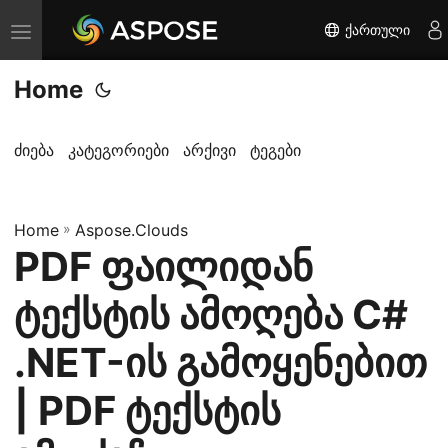
ქართული
T
o
Home
g
g
l
ძიება
კატეგორიები
არქივი
ტეგები
e
n
Home
a
»
Aspose.Clouds
PDF ფაილიდან
v
i
ტექსტის ამოღება C#
g
a
.NET-ის გამოყენებით
t
| PDF ტექსტის
i
o