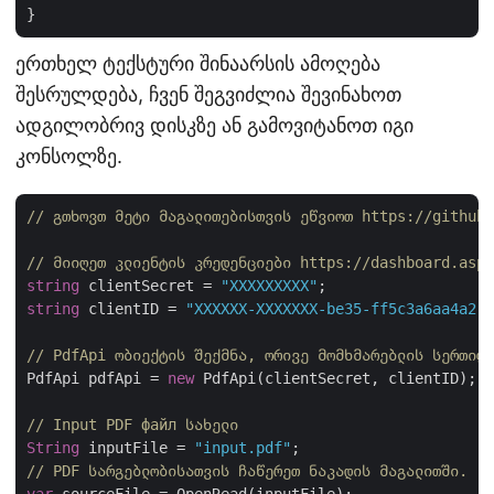
ერთხელ ტექსტური შინაარსის ამოღება
შესრულდება, ჩვენ შეგვიძლია შევინახოთ
ადგილობრივ დისკზე ან გამოვიტანოთ იგი
კონსოლზე.
// გთხოვთ მეტი მაგალითებისთვის ეწვიოთ https://github
// მიიღეთ კლიენტის კრედენციები https://dashboard.aspo
string
 clientSecret = 
"XXXXXXXXX"
string
 clientID = 
"XXXXXX-XXXXXXX-be35-ff5c3a6aa4a2"
;

// PdfApi ობიექტის შექმნა, ორივე მომხმარებლის სერთიფ
PdfApi pdfApi = 
new
 PdfApi(clientSecret, clientID);

// Input PDF файл სახელი
String
 inputFile = 
"input.pdf"
// PDF სარგებლობისათვის ჩაწერეთ ნაკადის მაგალითში.