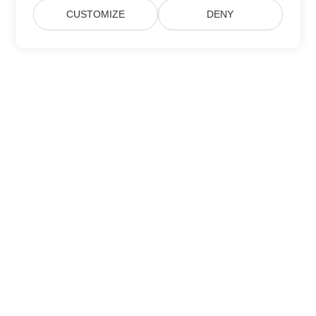
CUSTOMIZE
DENY
Home
Products
New Releases
Pricing