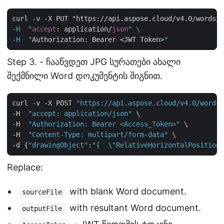
curl -v -X PUT "https://api.aspose.cloud/v4.0/words/
c
-H  "
accept
: application/
json
" \

-H  "
Authorization: Bearer <JWT Token>
Step 3. - ჩააწვდეთ JPG სურათები ახალი
შექმნილი Word დოკუმენტის შიგნით.
curl -v -X POST 
"https://api.aspose.cloud/v4.0/words/
-H  
"accept: application/json"
 \

-H  
"Authorization: Bearer <Access_Token>"
 \

-H  
"Content-Type: multipart/form-data"
 \

-d {
"drawingObject"
:
"{  \"RelativeHorizontalPosition\
Replace:
with blank Word document.
sourceFile
with resultant Word document.
outputFile