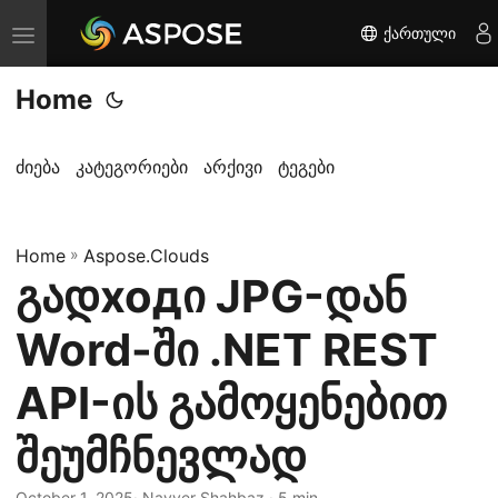
ქართული
T
o
Home
g
g
l
ძიება
კატეგორიები
არქივი
ტეგები
e
n
Home
a
»
Aspose.Clouds
გადходი JPG-დან
v
i
Word-ში .NET REST
g
a
API-ის გამოყენებით
t
შეუმჩნევლად
i
o
October 1, 2025
· Nayyer Shahbaz · 5 min