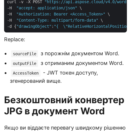
curl -v -X POST 
"https://api.aspose.cloud/v4.0/words/
-H  
"accept: application/json"
 \

-H  
"Authorization: Bearer <Access_Token>"
 \

-H  
"Content-Type: multipart/form-data"
 \

-d {
"drawingObject"
:
"{  \"RelativeHorizontalPosition\
Replace:
з порожнім документом Word.
sourceFile
з отриманим документом Word.
outputFile
- JWT токен доступу,
AccessToken
згенерований вище.
Безкоштовний конвертер
JPG в документ Word
Якщо ви віддаєте перевагу швидкому рішенню