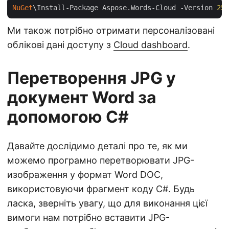
NuGet
\Install-Package Aspose.Words-Cloud -Version 
25
.
Ми також потрібно отримати персоналізовані
облікові дані доступу з
Cloud dashboard
.
Перетворення JPG у
документ Word за
допомогою C#
Давайте дослідимо деталі про те, як ми
можемо програмно перетворювати JPG-
изображення у формат Word DOC,
використовуючи фрагмент коду C#. Будь
ласка, зверніть увагу, що для виконання цієї
вимоги нам потрібно вставити JPG-