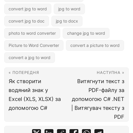
convert jpg to word
jpg to word
convert jpg to doc
jpg to docx
photo to word converter
change jpg to word
Picture to Word Converter
convert a picture to word
convert a jpg to word
« ПОПЕРЕДНЯ
НАСТУПНА »
Як створити
Витягнути текст з
водяний знак у
PDF-файлу за
Excel (XLS, XLSX) за
допомогою C# .NET
допомогою C#
| Витягувач тексту з
PDF