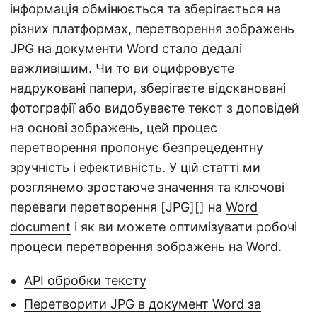
n
інформація обмінюється та зберігається на
різних платформах, перетворення зображень
JPG на документи Word стало дедалі
важливішим. Чи то ви оцифровуєте
надруковані папери, зберігаєте відскановані
фотографії або видобуваєте текст з доповідей
на основі зображень, цей процес
перетворення пропонує безпрецедентну
зручність і ефективність. У цій статті ми
розглянемо зростаюче значення та ключові
переваги перетворення [JPG][] на
Word
document
і як ви можете оптимізувати робочі
процеси перетворення зображень на Word.
API обробки тексту
Перетворити JPG в документ Word за