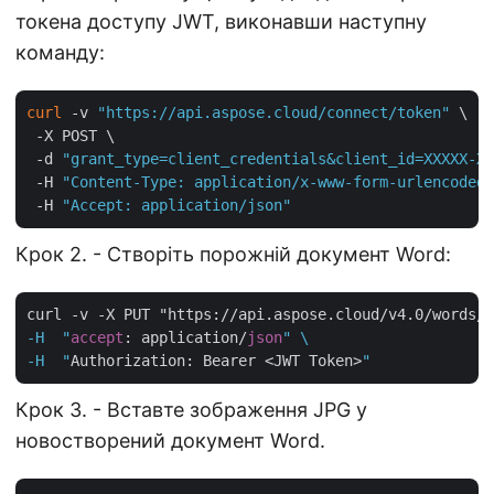
токена доступу JWT, виконавши наступну
команду:
curl
 -v 
"https://api.aspose.cloud/connect/token"
 \

 -X POST \

 -d 
"grant_type=client_credentials&client_id=XXXXX-XX
 -H 
"Content-Type: application/x-www-form-urlencoded"
 -H 
"Accept: application/json"
Крок 2. - Створіть порожній документ Word:
curl -v -X PUT "https://api.aspose.cloud/v4.0/words/
c
-H  "
accept
: application/
json
" \

-H  "
Authorization: Bearer <JWT Token>
Крок 3. - Вставте зображення JPG у
новостворений документ Word.