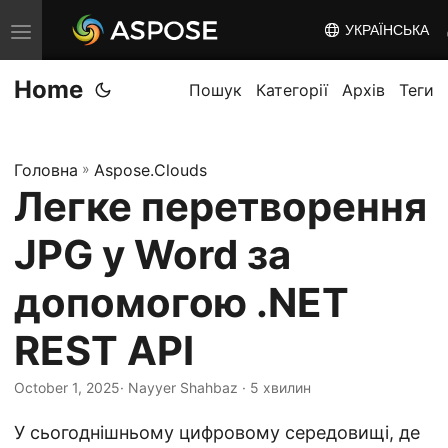
УКРАЇНСЬКА
T
o
Home
g
Пошук
Категорії
Архів
Теги
g
l
Головна
»
Aspose.Clouds
e
Легке перетворення
n
a
JPG у Word за
v
i
допомогою .NET
g
REST API
a
t
October 1, 2025
· Nayyer Shahbaz · 5 хвилин
i
o
У сьогоднішньому цифровому середовищі, де