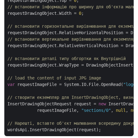
requestDrawingObject.Top = 
0
// встановити інформацію про ширину для об'єкта малюв
requestDrawingObject.Width = 
0
;

// встановити горизонтальне вирівнювання для екземпля
// встановити вертикальне вирівнювання для екземпляра
requestDrawingObject.RelativeVerticalPosition = Drawi
// встановити деталі типу обгортки як Внутрішній
requestDrawingObject.WrapType = DrawingObjectInsert.W
// load the content of input JPG image
var
 requestImageFile = System.IO.File.OpenRead(
"logo.
// створити екземпляр для InsertDrawingObject, визна
InsertDrawingObjectRequest request = 
new
 InsertDrawin
            requestImageFile, 
"sections/0"
, 
null
, 
nul
// Нарешті, вставте об'єкт малювання всередину докуме