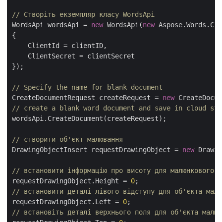
// Створіть екземпляр класу WordsApi
WordsApi wordsApi = 
new
 WordsApi(
new
 Aspose.Words.Clo
{

    ClientId = clientID,

    ClientSecret = clientSecret

});

// Specify the name for blank document
CreateDocumentRequest createRequest = 
new
 CreateDocum
// create a blank word document and save in cloud sto
wordsApi.CreateDocument(createRequest);

// створити об'єкт малювання
DrawingObjectInsert requestDrawingObject = 
new
 Drawin
// встановити інформацію про висоту для малюнкового о
requestDrawingObject.Height = 
0
// встановити деталі лівого відступу для об'єкта малю
requestDrawingObject.Left = 
0
// встановіть деталі верхнього поля для об'єкта малюв