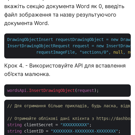
вкажіть секцію документа Word як 0, введіть
файл зображення та назву результуючого
документа Word.
DrawingObjectInsert
requestDrawingObject
=
new
Drawin
InsertDrawingObjectRequest
request
=
new
InsertDrawin
requestImageFile,
"sections/0"
,
null
,
nul
Крок 4. - Використовуйте API для вставлення
об’єкта малюнка.
wordsApi
.InsertDrawingObject
(
request
// Для отримання більше прикладів, будь ласка, відвід
// Отримайте облікові дані клієнта з https://dashboar
string
 clientSecret = 
"XXXXXXXXXX"
string
 clientID = 
"XXXXXXXX-XXXXXXXX-XXXXXXXX"
;
