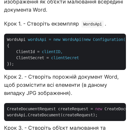
изображення як об’єкти малювання всередині
документа Word.
Крок 1. - Створіть екземпляр
.
WordsApi
WordsApi
wordsApi = new WordsApi(new Configuration()
{
ClientId
 = 
clientID,
ClientSecret
 = 
clientSecret
});
Крок 2. - Створіть порожній документ Word,
щоб розмістити всі елементи (в даному
випадку JPG зображення).
CreateDocumentRequest createRequest = 
new
 CreateDocum
Крок 3. - Створіть об’єкт малювання та