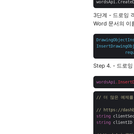
3단계 - 드로잉 
Word 문서의 
DrawingObjectIn
InsertDrawingOb
req
Step 4. - 
wordsApi
.Insert
// 더 많은 예제를 보시
// https://d
string
 clientSe
string
 clientID