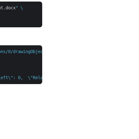
ut.docx
" \

ons/0/drawingObjects?destFileName={outputFile}"
 \

Left\": 0,  \"RelativeVerticalPosition\": \"Margin\",  \