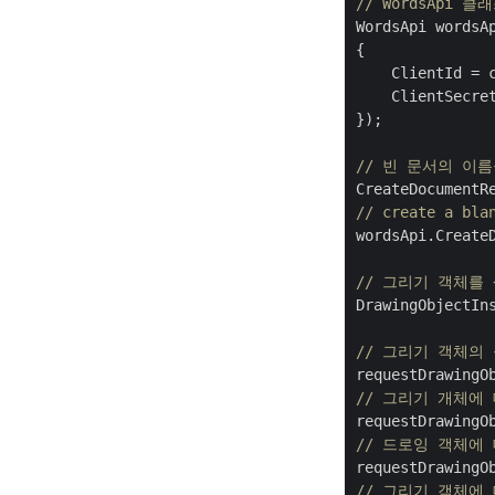
// WordsApi
WordsApi wordsA
{

    ClientId = c
    ClientSecret
});

// 빈 문서의 이
CreateDocumentR
// create a bla
wordsApi.CreateD
// 그리기 객체를
DrawingObjectIn
// 그리기 객체의
requestDrawingO
// 그리기 개체에
requestDrawingO
// 드로잉 객체에
requestDrawingO
// 그리기 객체에