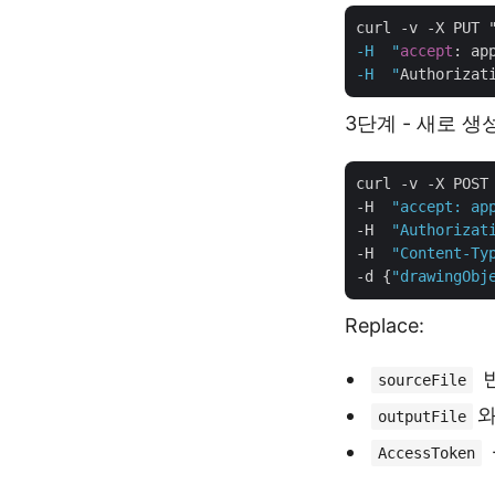
curl -v -X PUT 
-H  "
accept
: ap
-H  "
Authorizat
3단계 - 새로 생
curl -v -X POST
-H  
"accept: ap
-H  
"Authorizat
-H  
"Content-Ty
-d {
"drawingObj
Replace:
빈
sourceFile
와
outputFile
AccessToken