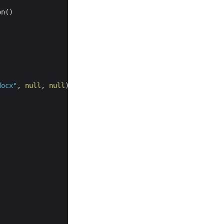
n()

docx"
, 
null
, 
null