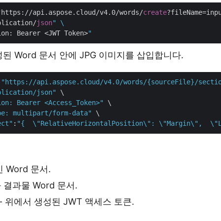
"https://api.aspose.cloud/v4.0/words/
create
?fileName=inp
plication/
json
" \

ion: Bearer <JWT Token>
성된 Word 문서 안에 JPG 이미지를 삽입합니다.
 
"https://api.aspose.cloud/v4.0/words/{sourceFile}/secti
plication/json"
 \

ion: Bearer <Access_Token>"
 \

pe: multipart/form-data"
 \

ect"
:
"{  \"RelativeHorizontalPosition\": \"Margin\",  \"
 Word 문서.
 결과물 Word 문서.
- 위에서 생성된 JWT 액세스 토큰.