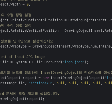
bject.Width = 
0
;

스의 수평 정렬 설정
스에 수직 정렬 설정
bject.RelativeVerticalPosition = DrawingObjectInsert.Rela
 세부정보를 인라인으로 설정하십시오.
bject.WrapType = DrawingObjectInsert.WrapTypeEnum.Inline;
tent of input JPG image
eFile = System.IO.File.OpenRead(
"logo.jpeg"
);

배치될 노드를 정의하여 InsertDrawingObject의 인스턴스를 생
jectRequest request = 
new
 InsertDrawingObjectRequest(
"in
uestImageFile, 
"sections/0"
, 
null
, 
null
, 
null
, 
null
, 
nul
ord 문서에 도형 개체를 삽입합니다.