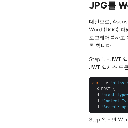
JPG를 
대안으로,
Aspos
Word (DOC)
로그래머블하고 
록 합니다.
Step 1. - 
JWT 액세스 토
curl
 -v 
"https:
 -X POST \

 -d 
"grant_type
 -H 
"Content-Ty
 -H 
"Accept: ap
Step 2. - 빈 W