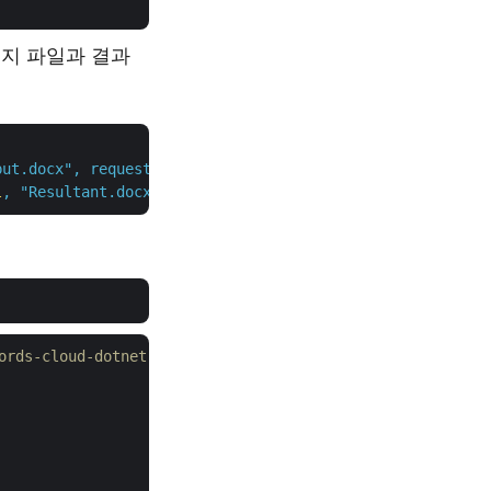
미지 파일과 결과
put.docx",
requestDrawingObject,
l
,
"Resultant.docx"
,
null
,
null
);
ds-cloud-dotnet](https://github.com/aspose-words-cl