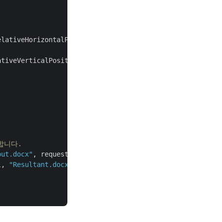
tiveVerticalPositionEnum.Margin;



성합니다.
put.docx"
, requestDrawingObject,

l
, 
"Resultant.docx"
, 
null
, 
null
);
