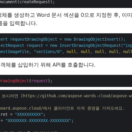
객체를 생성하고 Word 문서 섹션을 0으로 지정한 후, 이
이름을 입력합니다.
sert
requestDrawingObject
=
new
DrawingObjectInsert();
jectRequest
request
=
new
InsertDrawingObjectRequest("in
uestImageFile,
"sections/0"
,
null
,
null
,
null
,
null
,
nul
드로잉 객체를 삽입하기 위해 API를 호출합니다.
DrawingObject
(
request
려면 [https://github.com/aspose-words-cloud/aspose-wor
ashboard.aspose.cloud/에서 클라이언트 자격 증명을 가져오세요.
cret = 
"XXXXXXXXXX"
 = 
"XXXXXXXX-XXXXXXXX-XXXXXXXX"
;
