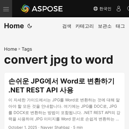
한국인
내
비
Home
게
검색
카테고리
보관소
태그
이
션
Home
»
Tags
전
convert jpg to word
환
손쉬운 JPG에서 Word로 변환하기
.NET REST API 사용
이 자세한 가이드에서는 JPG를 Word로 변환하는 것에 대해 알
아야 할 모든 것을 안내합니다. 여기에는 JPG를 DOC로, JPG
를 DOCX로 변환하는 방법이 포함됩니다. .NET REST API의 강
력을 사용하여 JPG 이미지를 Word 문서로 손쉽게 변환하는 방
법을 배우게 됩니다.
October 1, 2025
· Nayyer Shahbaz · 5 min