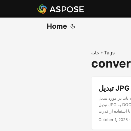
Home
Tags
»
خانه
conver
 بدانید، آشنا خواهیم کرد، شامل
تبدیل JPG به DOC و JPG به DOCX. شما یاد خواهید گرفت که چگونه به راحتی تصاویر JPG را به اسناد Word به
October 1, 2025