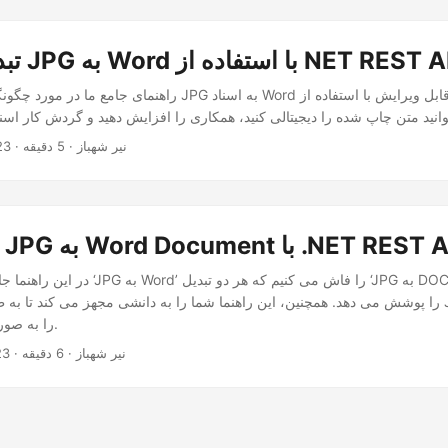
کپارچه JPG به Word با استفاده از NET REST API
راهنمای جامع ما در مورد چگونگی تبدیل یک تصویر JPG به اسناد Word 
· نیر شهباز · 5 دقیقه
23
سان JPG به Word Document با .NET REST API
در این راهنما جامع، ما اسرار تبدیل ‘JPG به Word’
را پوشش می دهد. همچنین، این راهنما شما را به دانشی مجهز می کند تا به طور یکپارچه تصا
را به صورت آنلاین تبدیل کنید.
· نیر شهباز · 6 دقیقه
23