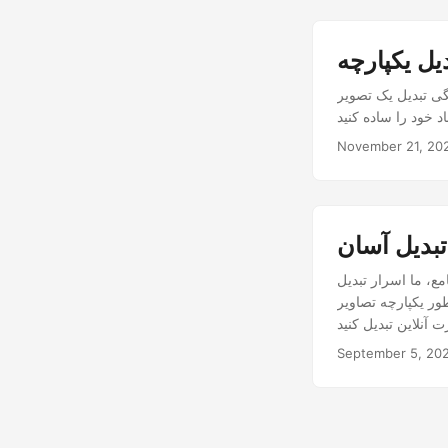
قابل ویرایش با استفاده از NET REST API.
November 21, 20
 را فاش می کنیم که هر دو تبدیل ‘JPG به DOC’ و ‘JPG به DOCX’
ویر JPG به اسناد Word
September 5, 20