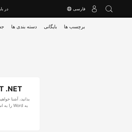
فارسی
در بار
برچسب ها
بایگانی
دسته بندی ها
جس
تبدیل JPG به Word بدون ز