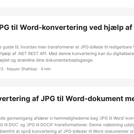
G til Word-konvertering ved hjælp af
 guide til, hvordan man transformerer et JPG-billede til redigerbare
jælp af .NET REST API. Med denne konvertering kan du digitalisere 
ejdet og strømline dine dokumentarbejdsgange.
23
· Nayyer Shahbaz · 4 min
ertering af JPG til Word-dokument m
de gennemgang afslører vi hemmelighederne bag ‘JPG til Word’-konv
 til DOC’ og ‘JPG til DOCX’-transformationer. Denne vejledning udst
blemfrit at opnå konvertering af JPG-billeder til Word-dokumenter on