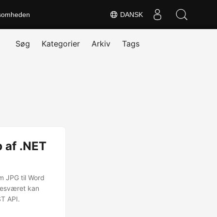
somheden
DANSK
Søg
Kategorier
Arkiv
Tags
 af .NET
m JPG til Word
ubesværet kan
ST API.