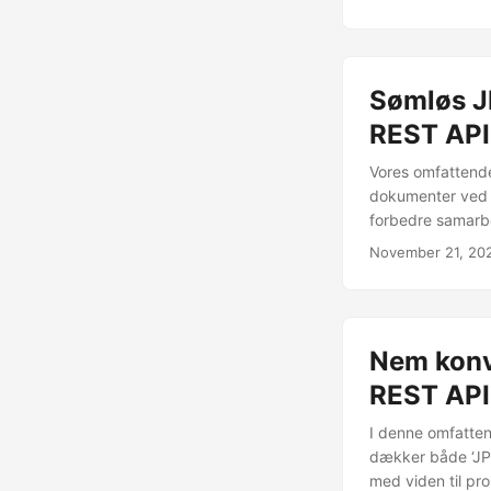
Sømløs JP
REST API
Vores omfattende
dokumenter ved h
forbedre samarb
November 21, 20
Nem konv
REST API
I denne omfatten
dækker både ‘JPG
med viden til pro