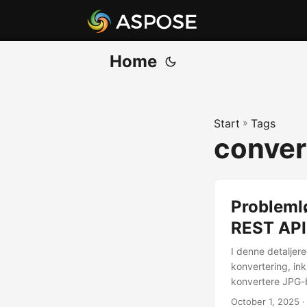
Home
Start
»
Tags
conver
Problemlø
REST API
I denne detaljer
konvertering, in
konvertere JPG-b
October 1, 2025
·