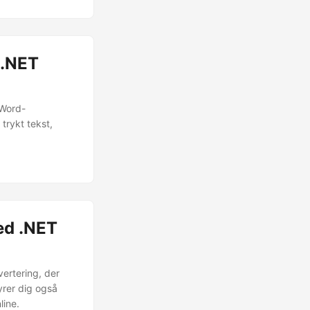
 .NET
 Word-
trykt tekst,
ed .NET
ertering, der
yrer dig også
line.