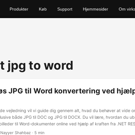
Produkter
Køb
Support
Hjemmesider
Om virk
t jpg to word
s JPG til Word konvertering ved hjælp
ede vejledning vil vi guide dig gennem alt, hvad du behøver at vide o
klusive både JPG til DOC og JPG til DOCX. Du vil lære, hvordan du 
illeder til Word-dokumenter online ved hjælp af kraften fra .NET RE
 Nayyer Shahbaz · 5 min