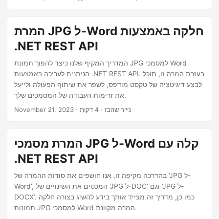
n
המרת JPG ל-Word חלקה באמצעות
.NET REST API
המדריך המקיף שלנו כיצד להפוך תמונת JPG למסמכי Word
הניתנים לעריכה באמצעות .NET REST API. בעזרת המרה זו, תוכל
לבצע דיגיטציה של טקסט מודפס, לשפר את שיתוף הפעולה ולייעל
את זרימות העבודה של המסמכים שלך.
· ניייר שהבז · 4 דקות
November 21, 2023
המרת מסמכי JPG ל-Word קלה עם
.NET REST API
בהדרכה מקיפה זו, אנו חושפים את סודות ההמרה של ‘JPG ל-
Word’, המכסים את השינויים של ‘JPG ל-DOC’ וגם ‘JPG ל-
DOCX’. כמו כן, מדריך זה מצייד אותך בידע להשיג בצורה חלקה
תמונות JPG למסמכי Word המרה מקוונת.