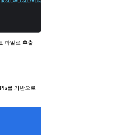
rue&LLX=10&LLY=10&URX=800&URY=800"
 \

트 파일로 추출
PIs
를 기반으로