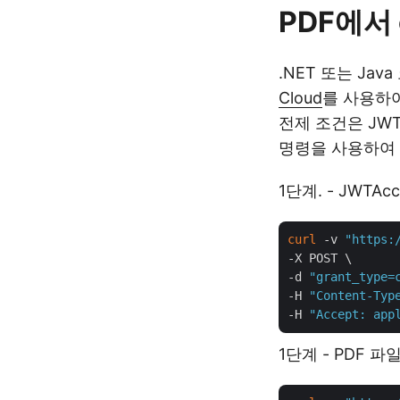
PDF에서
.NET 또는 Ja
Cloud
를 사용하여
전제 조건은 JW
명령을 사용하여 
1단계. - JWTAc
curl
 -v 
"https:
-X POST \

-d 
"grant_type=
-H 
"Content-Typ
-H 
"Accept: app
1단계 - PDF 