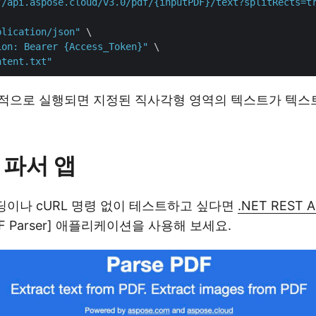
//api.aspose.cloud/v3.0/pdf/{inputPDF}/text?splitRects=t
plication/json"
 \

ion: Bearer {Access_Token}"
 \

ntent.txt"
적으로 실행되면 지정된 직사각형 영역의 텍스트가 텍스
 파서 앱
코딩이나 cURL 명령 없이 테스트하고 싶다면
.NET REST A
DF Parser] 애플리케이션을 사용해 보세요.