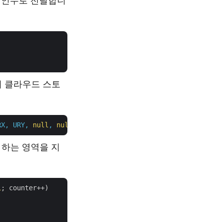
 인수로 전달합니
 클라우드 스토
RX,
URY,
null
,
null
,
null
,
null
,
null
);
하는 영역을 지
1
; counter++)
