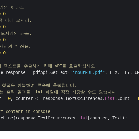
리의 X 좌표
0.0
왼쪽 아래 모서리.
0.0
위 모서리의 좌표.
0.0
서리의 Y 좌표.
0.0
;

서 텍스트를 추출하기 위해 API를 호출하십시오.
se response = pdfApi.GetText(
"inputPDF.pdf"
, LLX, LLY, U
트 항목을 반복하여 콘솔에 출력합니다.
리는 출력 결과를 .txt 파일에 직접 저장할 수도 있습니다.
r = 
0
; counter <= response.TextOccurrences.
List
.Count - 
xt content in console
teLine(response.TextOccurrences.
List
[counter].Text);
