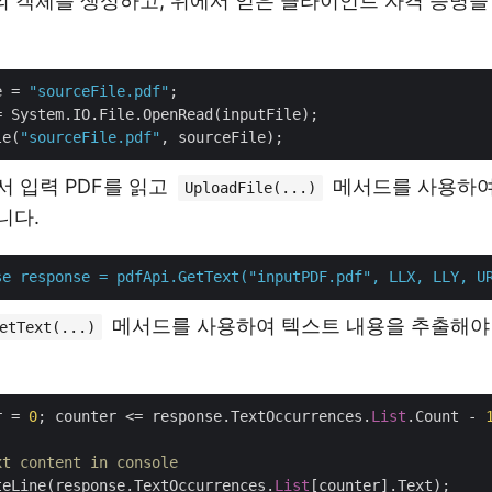
 객체를 생성하고, 위에서 얻은 클라이언트 자격 증명을
e = 
"sourceFile.pdf"
 System.IO.File.OpenRead(inputFile);

le(
"sourceFile.pdf"
 입력 PDF를 읽고
메서드를 사용하여
UploadFile(...)
니다.
se
response
=
pdfApi.GetText("inputPDF.pdf",
LLX,
LLY,
U
메서드를 사용하여 텍스트 내용을 추출해야 
etText(...)
r = 
0
; counter <= response.TextOccurrences.
List
.Count - 
xt content in console
teLine(response.TextOccurrences.
List
[counter].Text);
