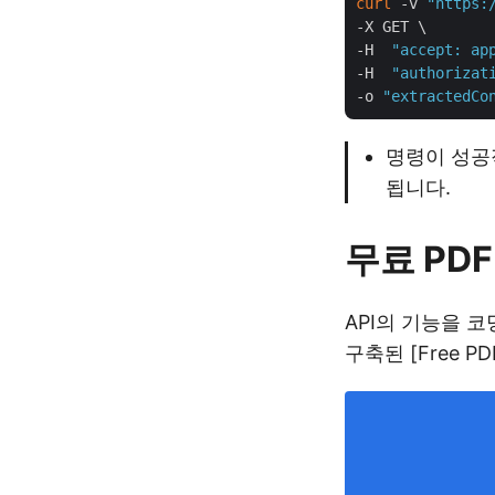
curl
 -v 
"https:
-X GET \

-H  
"accept: ap
-H  
"authorizat
-o 
"extractedCo
명령이 성공
됩니다.
무료 PDF
API의 기능을 
구축된 [Free P