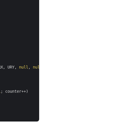
RX, URY, 
null
, 
null
, 
null
, 
null
, 
null
);

1
; counter++)
