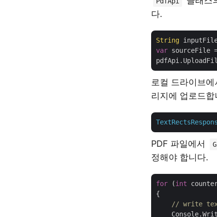
클래스의
PdfApi
다.
String
 inputFil
var
 sourceFile =
pdfApi.UploadFi
로컬 드라이브에서
리지에 업로드합
TextRectsRespon
PDF 파일에서
G
정해야 합니다.
for
 (
int
 counte
{

// write te
    Console.Wri