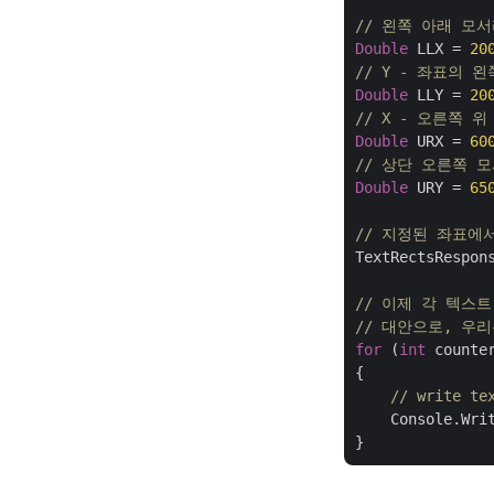
// 왼쪽 아래 모서
Double
 LLX = 
20
// Y - 좌표의 
Double
 LLY = 
20
// X - 오른쪽 
Double
 URX = 
60
// 상단 오른쪽 모
Double
 URY = 
65
// 지정된 좌표에
TextRectsRespon
// 이제 각 텍스
// 대안으로, 우
for
 (
int
 counte
{

// write te
    Console.Wri