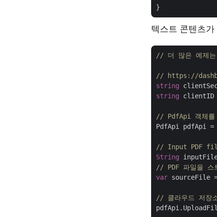
텍스트 콘텐츠가 
// 더 많은 예제는 ht
// https://d
string
 clientSe
string
 clientID
// PdfApi 
PdfApi pdfApi =
// Input PDF fi
String
 inputFil
// PDF 파일을
var
 sourceFile =
// 클라우드 저장
pdfApi.UploadFi