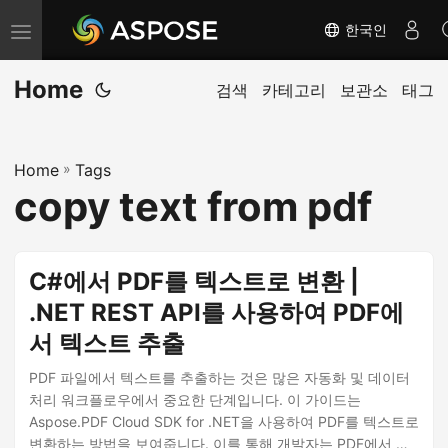
한국인
내
비
Home
게
검색
카테고리
보관소
태그
이
션
Home
»
Tags
전
copy text from pdf
환
C#에서 PDF를 텍스트로 변환 |
.NET REST API를 사용하여 PDF에
서 텍스트 추출
PDF 파일에서 텍스트를 추출하는 것은 많은 자동화 및 데이터
처리 워크플로우에서 중요한 단계입니다. 이 가이드는
Aspose.PDF Cloud SDK for .NET을 사용하여 PDF를 텍스트로
변환하는 방법을 보여줍니다. 이를 통해 개발자는 PDF에서 텍