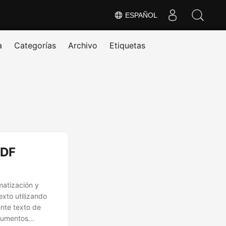
ESPAÑOL
a
Categorías
Archivo
Etiquetas
PDF
matización y
xto utilizando
ente texto de
ocumentos