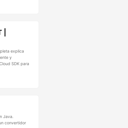
 |
pleta explica
mente y
F Cloud SDK para
n Java.
un convertidor