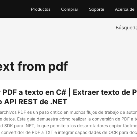
Productos
Comprar
Soporte
Acerca de
Búsqued
ext from pdf
 PDF a texto en C# | Extraer texto de 
o API REST de .NET
 archivos PDF es un paso crítico en muchos flujos de trabajo de auto
 datos. Esta guía demuestra cómo realizar la conversión de PDF a te
 SDK para .NET, lo que permite a los desarrolladores copiar fácilm
un convertidor de PDF a TXT e integrar capacidades de OCR para d