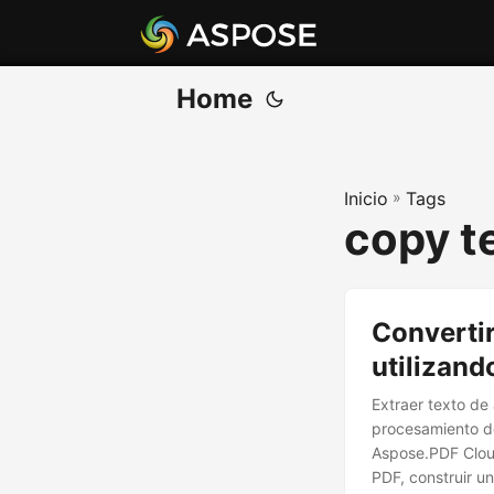
Home
Inicio
»
Tags
copy t
Convertir
utilizand
Extraer texto de
procesamiento de
Aspose.PDF Cloud
PDF, construir 