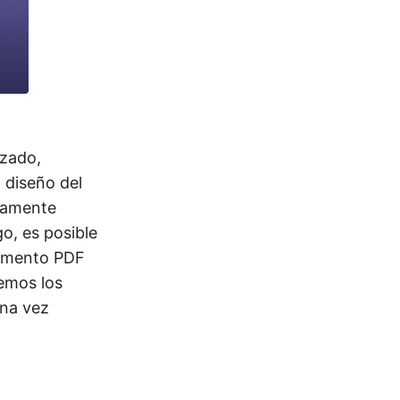
zado,
 diseño del
liamente
o, es posible
cumento PDF
remos los
Una vez