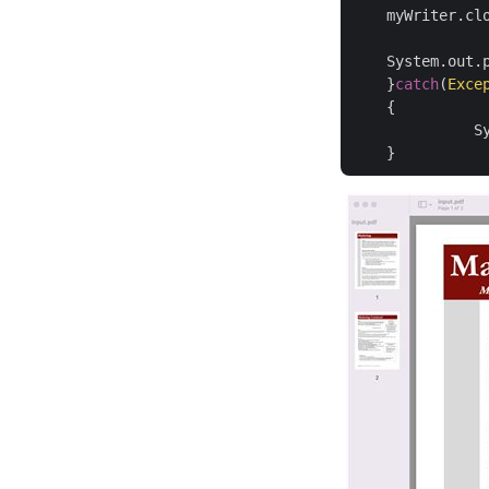
    myWriter.clo
    System.out.
    }
catch
(
Exce
    {

	      System.out.println(ex);
