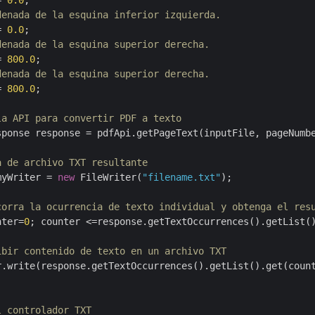
= 
0.0
;

denada de la esquina inferior izquierda.
= 
0.0
;

denada de la esquina superior derecha.
= 
800.0
;

denada de la esquina superior derecha.
= 
800.0
;

la API para convertir PDF a texto
sponse response = pdfApi.getPageText(inputFile, pageNumb
a de archivo TXT resultante
myWriter = 
new
 FileWriter(
"filename.txt"
);

corra la ocurrencia de texto individual y obtenga el res
nter=
0
; counter <=response.getTextOccurrences().getList(
ibir contenido de texto en un archivo TXT
l controlador TXT