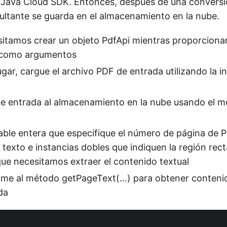
o Java Cloud SDK. Entonces, después de una conversió
ultante se guarda en el almacenamiento en la nube.
itamos crear un objeto PdfApi mientras proporciona
t como argumentos
gar, cargue el archivo PDF de entrada utilizando la i
de entrada al almacenamiento en la nube usando el 
able entera que especifique el número de página de P
 texto e instancias dobles que indiquen la región rect
que necesitamos extraer el contenido textual
ame al método getPageText(…) para obtener contenid
da