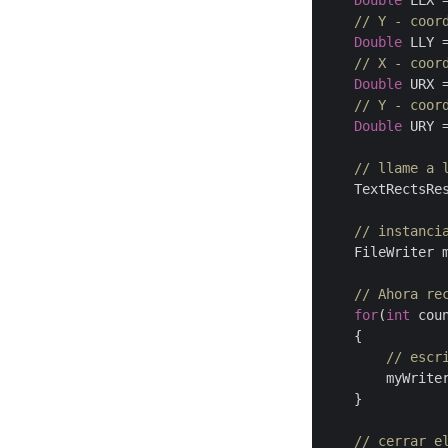
Double
 LLX 
// Y - coor
Double
 LLY 
// X - coor
Double
 URX 
// Y - coor
Double
 URY 
// llame a 
    TextRectsRe
// instanci
    FileWriter 
// Ahora re
for
(
int
 cou
    {

// escr
	myWriter.write(response.getTextOccurrences().getList().get(counter).getText());

    }

// cerrar e