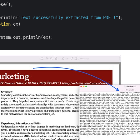
se();

println(
"Text successfully extracted from PDF !"
);

ption
 ex)
