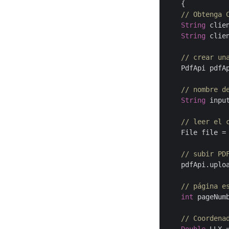
    {

// Obtenga 
String
 clie
String
 clie
// crear un
    PdfApi pdfA
// nombre d
String
 inpu
// leer el 
    File file =
// subir PD
    pdfApi.uplo
// página e
int
 pageNum
// Coordena