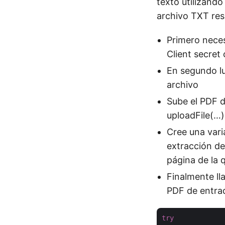
texto utilizand
archivo TXT res
Primero neces
Client secre
En segundo lu
archivo
Sube el PDF 
uploadFile(…)
Cree una vari
extracción de
página de la 
Finalmente ll
PDF de entra
try