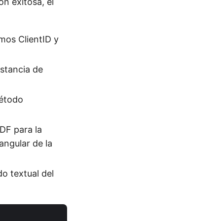
n exitosa, el
mos ClientID y
nstancia de
método
DF para la
angular de la
o textual del