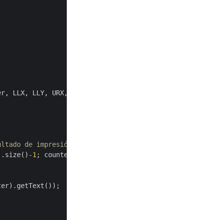
er, LLX, LLY, URX, URY, 
null
, 
null
, 
true
, 
null
, 
"default
ultado de impresión en la consola
).size()
-1
; counter++)
