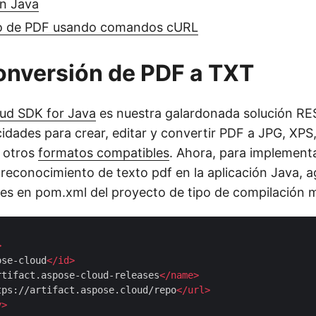
en Java
to de PDF usando comandos cURL
onversión de PDF a TXT
ud SDK for Java
es nuestra galardonada solución RE
cidades para crear, editar y convertir PDF a JPG, X
 otros
formatos compatibles
. Ahora, para implementa
reconocimiento de texto pdf en la aplicación Java, a
lles en pom.xml del proyecto de tipo de compilación 
>
ose-cloud
</
id
>
rtifact.aspose-cloud-releases
</
name
>
tps://artifact.aspose.cloud/repo
</
url
>
y
>