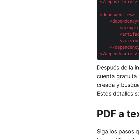
</
repositories
>
<
dependencies
>
<
dependency
<
groupI
<
artifa
<
versio
</
dependenc
</
dependencies
>
Después de la in
cuenta gratuita
creada y busque/
Estos detalles s
PDF a te
Siga los pasos q