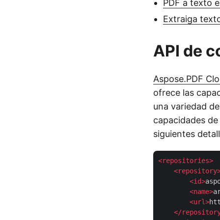
PDF a texto 
Extraiga tex
API de c
Aspose.PDF Clo
ofrece las capa
una variedad de
capacidades de 
siguientes deta
<
repositories
>
<
repository
<
id
>
asp
<
name
>
a
<
url
>
ht
</
repositor