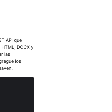
ST API que
PS, HTML, DOCX y
r las
gregue los
maven.