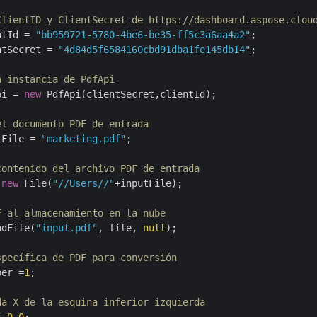
ClientID y ClientSecret de https://dashboard.aspose.clou
ntId = 
"bb959721-5780-4be6-be35-ff5c3a6aa4a2"
;

ntSecret = 
"4d84d5f6584160cbd91dba1fe145db14"
;

a instancia de PdfApi
pi = 
new
 PdfApi(clientSecret,clientId);

el documento PDF de entrada
tFile = 
"marketing.pdf"
;

contenido del archivo PDF de entrada
 
new
 File(
"//Users//"
+inputFile);

F al almacenamiento en la nube
adFile(
"input.pdf"
, file, 
null
);

specífica de PDF para conversión
ber =
1
;

da X de la esquina inferior izquierda