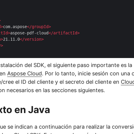
>
d
>
com.aspose
</
groupId
>
ctId
>
aspose-pdf-cloud
</
artifactId
>
n
>
21.11.0
</
version
>
y
>
stalación del SDK, el siguiente paso importante es la
 en
Aspose Cloud
. Por lo tanto, inicie sesión con una
cree el ID del cliente y el secreto del cliente en
Clou
on necesarios en las secciones siguientes.
xto en Java
ue se indican a continuación para realizar la convers