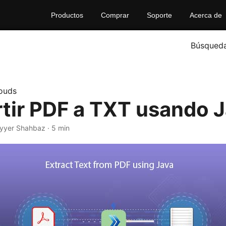
Productos
Comprar
Soporte
Acerca de
Búsqued
ouds
tir PDF a TXT usando 
yyer Shahbaz · 5 min