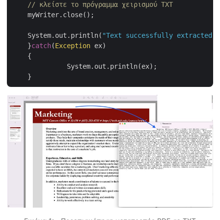
// κλείστε το πρόγραμμα χειρισμού TXT
    myWriter.close();

    System.out.println(
"Text successfully extracted f
    }
catch
(
Exception
 ex)

    {

	      System.out.println(ex);
