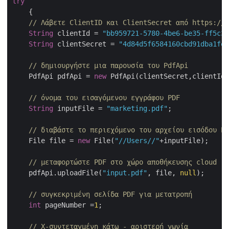
try
    {

// Λάβετε ClientID και ClientSecret από https://d
String
 clientId = 
"bb959721-5780-4be6-be35-ff5c3a
String
 clientSecret = 
"4d84d5f6584160cbd91dba1fe1
// δημιουργήστε μια παρουσία του PdfApi
    PdfApi pdfApi = 
new
 PdfApi(clientSecret,clientId)
// όνομα του εισαγόμενου εγγράφου PDF
String
 inputFile = 
"marketing.pdf"
;

// διαβάστε το περιεχόμενο του αρχείου εισόδου PD
    File file = 
new
 File(
"//Users//"
+inputFile);

// μεταφορτώστε PDF στο χώρο αποθήκευσης cloud
    pdfApi.uploadFile(
"input.pdf"
, file, 
null
);

// συγκεκριμένη σελίδα PDF για μετατροπή
int
 pageNumber =
1
;

// Χ-συντεταγμένη κάτω - αριστερή γωνία