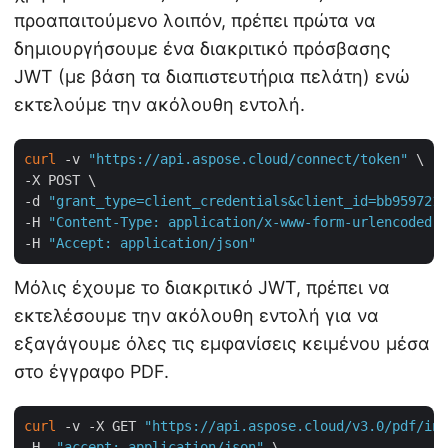
προαπαιτούμενο λοιπόν, πρέπει πρώτα να
δημιουργήσουμε ένα διακριτικό πρόσβασης
JWT (με βάση τα διαπιστευτήρια πελάτη) ενώ
εκτελούμε την ακόλουθη εντολή.
curl
 -v 
"https://api.aspose.cloud/connect/token"
 \

-X POST \

-d 
"grant_type=client_credentials&client_id=bb959721-
-H 
"Content-Type: application/x-www-form-urlencoded"
 
-H 
"Accept: application/json"
Μόλις έχουμε το διακριτικό JWT, πρέπει να
εκτελέσουμε την ακόλουθη εντολή για να
εξαγάγουμε όλες τις εμφανίσεις κειμένου μέσα
στο έγγραφο PDF.
curl
 -v -X GET 
"https://api.aspose.cloud/v3.0/pdf/inp
-H  
"accept: application/json"
 \
