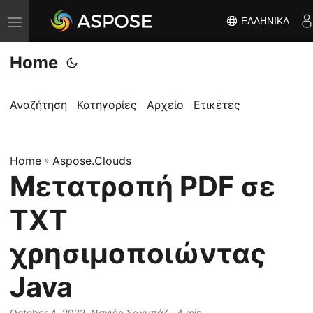
ΕΛΛΗΝΙΚΆ
Ε
ν
Home
α
λ
λ
Αναζήτηση
Κατηγορίες
Αρχείο
Ετικέτες
α
γ
Home
ή
»
Aspose.Clouds
Μετατροπή PDF σε
π
λ
TXT
ο
ή
χρησιμοποιώντας
γ
Java
η
σ
October 4, 2022
· Ναγιέρ Σαχμπάζ · 4 min