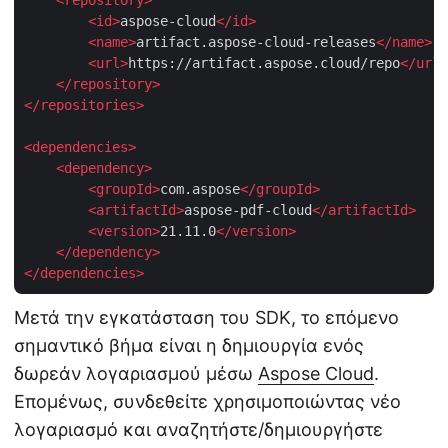
<
id
>
aspose-cloud
</
id
>
<
name
>
artifact.aspose-cloud-releases
</
name
>
<
url
>
https://artifact.aspose.cloud/repo
</
url
>
</
repository
>
</
repositories
>
<
dependencies
>
<
dependency
>
<
groupId
>
com.aspose
</
groupId
>
<
artifactId
>
aspose-pdf-cloud
</
artifactId
>
<
version
>
21.11.0
</
version
>
</
dependency
>
</
dependencies
>
Μετά την εγκατάσταση του SDK, το επόμενο
σημαντικό βήμα είναι η δημιουργία ενός
δωρεάν λογαριασμού μέσω
Aspose Cloud
.
Επομένως, συνδεθείτε χρησιμοποιώντας νέο
λογαριασμό και αναζητήστε/δημιουργήστε