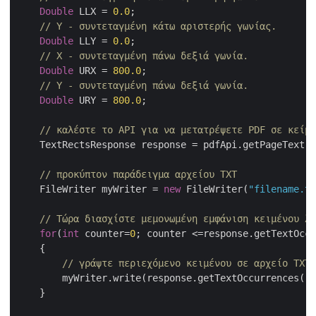
Double
 LLX = 
0.0
;

// Y - συντεταγμένη κάτω αριστερής γωνίας.
Double
 LLY = 
0.0
;

// X - συντεταγμένη πάνω δεξιά γωνία.
Double
 URX = 
800.0
;

// Y - συντεταγμένη πάνω δεξιά γωνία.
Double
 URY = 
800.0
;

// καλέστε το API για να μετατρέψετε PDF σε κείμε
    TextRectsResponse response = pdfApi.getPageText(
// προκύπτον παράδειγμα αρχείου TXT
    FileWriter myWriter = 
new
 FileWriter(
"filename.tx
// Τώρα διασχίστε μεμονωμένη εμφάνιση κειμένου λά
for
(
int
 counter=
0
; counter <=response.getTextOccu
    {

// γράψτε περιεχόμενο κειμένου σε αρχείο TXT
	myWriter.write(response.getTextOccurrences().getList().get(counter).getText());

    }
