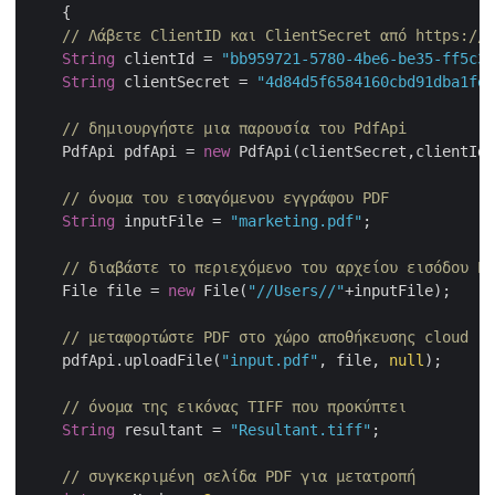
    {

// Λάβετε ClientID και ClientSecret από https://d
String
 clientId = 
"bb959721-5780-4be6-be35-ff5c3a
String
 clientSecret = 
"4d84d5f6584160cbd91dba1fe1
// δημιουργήστε μια παρουσία του PdfApi
    PdfApi pdfApi = 
new
 PdfApi(clientSecret,clientId)
// όνομα του εισαγόμενου εγγράφου PDF
String
 inputFile = 
"marketing.pdf"
;

// διαβάστε το περιεχόμενο του αρχείου εισόδου PD
    File file = 
new
 File(
"//Users//"
+inputFile);

// μεταφορτώστε PDF στο χώρο αποθήκευσης cloud
    pdfApi.uploadFile(
"input.pdf"
, file, 
null
);

// όνομα της εικόνας TIFF που προκύπτει
String
 resultant = 
"Resultant.tiff"
;

// συγκεκριμένη σελίδα PDF για μετατροπή