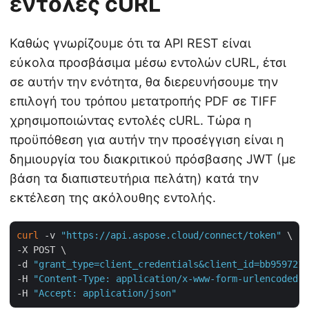
εντολές cURL
Καθώς γνωρίζουμε ότι τα API REST είναι
εύκολα προσβάσιμα μέσω εντολών cURL, έτσι
σε αυτήν την ενότητα, θα διερευνήσουμε την
επιλογή του τρόπου μετατροπής PDF σε TIFF
χρησιμοποιώντας εντολές cURL. Τώρα η
προϋπόθεση για αυτήν την προσέγγιση είναι η
δημιουργία του διακριτικού πρόσβασης JWT (με
βάση τα διαπιστευτήρια πελάτη) κατά την
εκτέλεση της ακόλουθης εντολής.
curl
 -v 
"https://api.aspose.cloud/connect/token"
 \

-X POST \

-d 
"grant_type=client_credentials&client_id=bb959721-
-H 
"Content-Type: application/x-www-form-urlencoded"
 
-H 
"Accept: application/json"