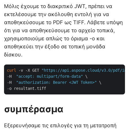
Μόλις έχουμε το διακριτικό JWT, πρέπει να
εκτελέσουμε την ακόλουθη εντολή για να
αποθηκεύσουμε το PDF ως TIFF. Λάβετε υπόψη
ότι για να αποθηκεύσουμε το αρχείο τοπικά,
χρησιμοποιούμε απλώς το όρισμα -o και
αποθηκεύει την έξοδο σε τοπική μονάδα
δίσκου.
curl
 -v -X GET 
"https://api.aspose.cloud/v3.0/pdf/inp
-H  
"accept: multipart/form-data"
 \

-H  
"authorization: Bearer <JWT Token>"
 \

συμπέρασμα
Εξερευνήσαμε τις επιλογές για τη μετατροπή