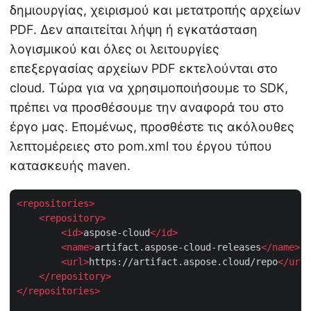
δημιουργίας, χειρισμού και μετατροπής αρχείων
PDF. Δεν απαιτείται λήψη ή εγκατάσταση
λογισμικού και όλες οι λειτουργίες
επεξεργασίας αρχείων PDF εκτελούνται στο
cloud. Τώρα για να χρησιμοποιήσουμε το SDK,
πρέπει να προσθέσουμε την αναφορά του στο
έργο μας. Επομένως, προσθέστε τις ακόλουθες
λεπτομέρειες στο pom.xml του έργου τύπου
κατασκευής maven.
<
repositories
>
<
repository
>
<
id
>
aspose-cloud
</
id
>
<
name
>
artifact.aspose-cloud-releases
</
name
>
<
url
>
https://artifact.aspose.cloud/repo
</
url
>
</
repository
>
</
repositories
>