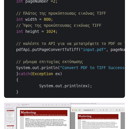
int
 pageNumber =
2
;

// Πλάτος της προκύπτουσας εικόνας TIFF
int
 width = 
800
;

// Ύψος της προκύπτουσας εικόνας TIFF
int
 height = 
1024
;

// καλέστε το API για να μετατρέψετε το PDF σε TI
    pdfApi.putPageConvertToTiff(
"input.pdf"
, pageNumb
// μήνυμα επιτυχίας εκτύπωσης
    System.out.println(
"Convert PDF to TIFF Successsu
    }
catch
(
Exception
 ex)

    {

	      System.out.println(ex);
