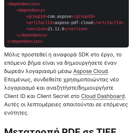
<
dependencies
>
<
dependency
>
<
groupId
>
com.aspose
</
groupId
>
<
artifactId
>
aspose-pdf-cloud
</
artifactId
>
<
version
>
21.11.0
</
version
>
</
dependency
>
</
dependencies
>
Μόλις προστεθεί η αναφορά SDK στο έργο, το
επόμενο βήμα είναι να δημιουργήσετε έναν
δωρεάν λογαριασμό μέσω
Aspose Cloud
.
Επομένως, συνδεθείτε χρησιμοποιώντας νέο
λογαριασμό και αναζητήστε/δημιουργήστε
Client ID και Client Secret στο
Cloud Dashboard
.
Αυτές οι λεπτομέρειες απαιτούνται σε επόμενες
ενότητες.
Μετατροπή PDF σε TIFF