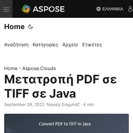
ΕΛΛΗΝΙΚΆ
Ε
ν
Home
α
λ
λ
Αναζήτηση
Κατηγορίες
Αρχείο
Ετικέτες
α
γ
Home
ή
»
Aspose.Clouds
Μετατροπή PDF σε
π
λ
TIFF σε Java
ο
ή
September 29, 2022
· Ναγιέρ Σαχμπάζ · 4 min
γ
η
σ