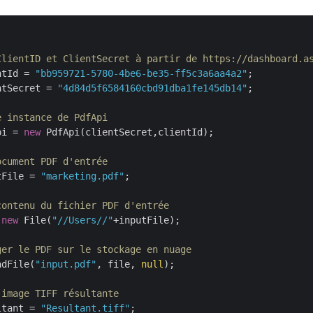
ClientID et ClientSecret à partir de https://dashboard.a
ntId = 
"bb959721-5780-4be6-be35-ff5c3a6aa4a2"
;

ntSecret = 
"4d84d5f6584160cbd91dba1fe145db14"
;

e instance de PdfApi
pi = 
new
 PdfApi(clientSecret,clientId);

ocument PDF d'entrée
tFile = 
"marketing.pdf"
;

contenu du fichier PDF d'entrée
 
new
 File(
"//Users//"
+inputFile);

ger le PDF sur le stockage en nuage
adFile(
"input.pdf"
, file, 
null
);

'image TIFF résultante
ltant = 
"Resultant.tiff"
;
