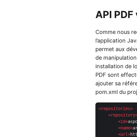
API PDF 
Comme nous rec
l’application Ja
permet aux déve
de manipulation
installation de l
PDF sont effect
ajouter sa référ
pom.xml du proj
<
repositories
>
<
repository
<
id
>
asp
<
name
>
a
<
url
>
ht