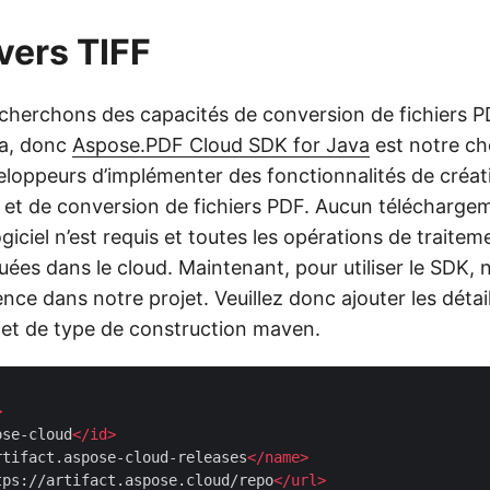
vers TIFF
herchons des capacités de conversion de fichiers 
va, donc
Aspose.PDF Cloud SDK for Java
est notre choi
loppeurs d’implémenter des fonctionnalités de créati
 et de conversion de fichiers PDF. Aucun télécharge
ogiciel n’est requis et toutes les opérations de traitem
uées dans le cloud. Maintenant, pour utiliser le SDK,
ence dans notre projet. Veuillez donc ajouter les déta
et de type de construction maven.
>
ose-cloud
</
id
>
rtifact.aspose-cloud-releases
</
name
>
tps://artifact.aspose.cloud/repo
</
url
>