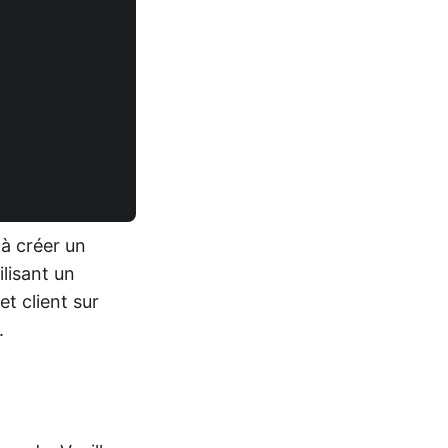
 à créer un
ilisant un
t client sur
.