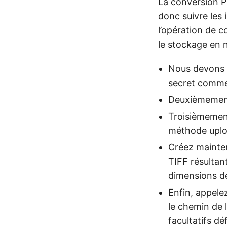
La conversion P
donc suivre les 
l’opération de c
le stockage en 
Nous devons d
secret comm
Deuxièmement, 
Troisièmement
méthode uplo
Créez mainten
TIFF résultan
dimensions de
Enfin, appele
le chemin de 
facultatifs dé