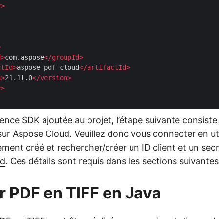
y
>
>
d
>
com.aspose
</
groupId
>
ctId
>
aspose-pdf-cloud
</
artifactId
>
n
>
21.11.0
</
version
>
y
>
rence SDK ajoutée au projet, l’étape suivante consiste
sur
Aspose Cloud
. Veuillez donc vous connecter en ut
ent créé et rechercher/créer un ID client et un secre
rd
. Ces détails sont requis dans les sections suivantes
r PDF en TIFF en Java