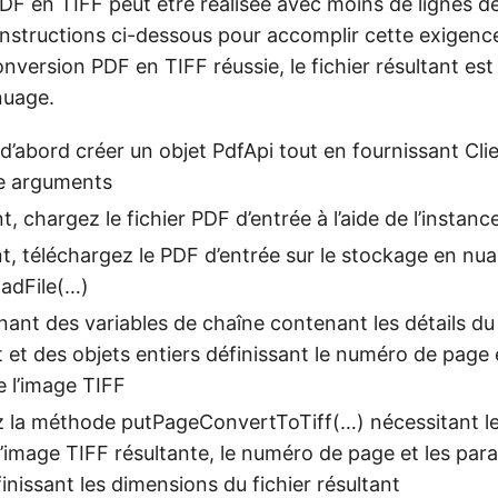
DF en TIFF peut être réalisée avec moins de lignes de
instructions ci-dessous pour accomplir cette exigenc
onversion PDF en TIFF réussie, le fichier résultant es
nuage.
’abord créer un objet PdfApi tout en fournissant Clie
e arguments
chargez le fichier PDF d’entrée à l’aide de l’instance
, téléchargez le PDF d’entrée sur le stockage en nuage
adFile(…)
ant des variables de chaîne contenant les détails du
t et des objets entiers définissant le numéro de page 
 l’image TIFF
z la méthode putPageConvertToTiff(…) nécessitant le
l’image TIFF résultante, le numéro de page et les par
finissant les dimensions du fichier résultant