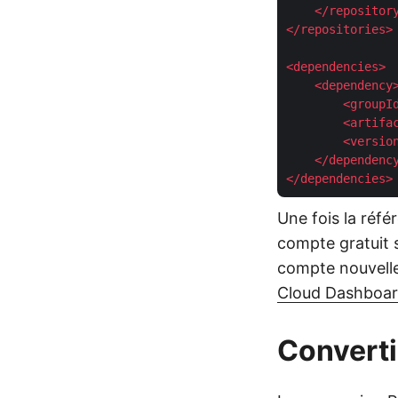
</
repositor
</
repositories
>
<
dependencies
>
<
dependency
<
groupI
<
artifa
<
versio
</
dependenc
</
dependencies
>
Une fois la réfé
compte gratuit 
compte nouvellem
Cloud Dashboa
Converti