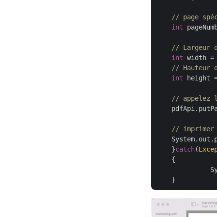
// page spé
int
 pageNum
// Largeur 
int
 width =
// Hauteur 
int
 height 
// appelez 
    pdfApi.putP
// imprimer
    System.out.
    }
catch
(
Exce
    {

	      System.out.println(ex);
