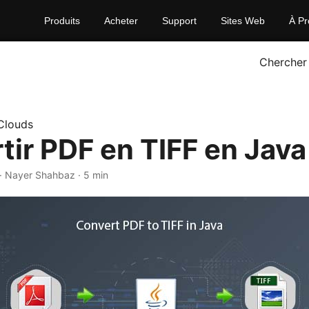
Produits
Acheter
Support
Sites Web
À Pr
Chercher
Clouds
tir PDF en TIFF en Java
· Nayer Shahbaz · 5 min