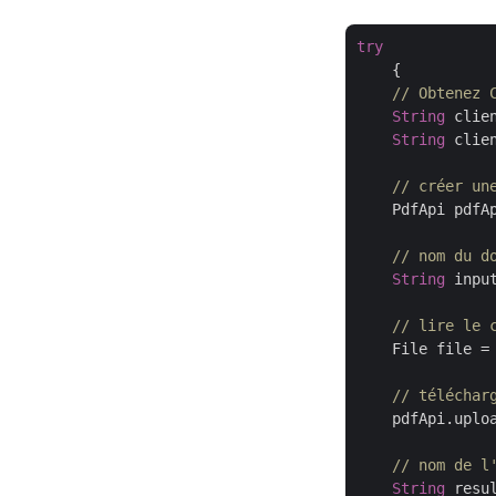
try
    {

// Obtenez 
String
 clie
String
 clie
// créer un
    PdfApi pdfA
// nom du d
String
 inpu
// lire le 
    File file =
// téléchar
    pdfApi.uplo
// nom de l
String
 resu