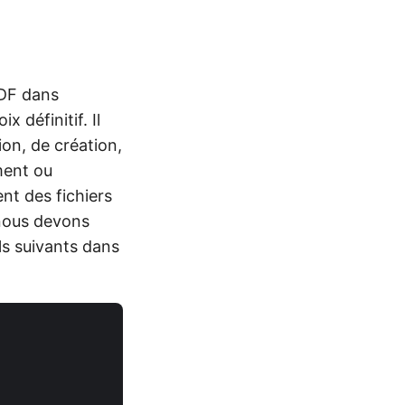
PDF dans
x définitif. Il
on, de création,
ment ou
ent des fichiers
 nous devons
ils suivants dans