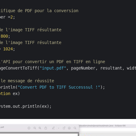
cifique de PDF pour la conversion
ber =
2
;

de l'image TIFF résultante
 
800
;

de l'image TIFF résultante
= 
1024
;

l'API pour convertir un PDF en TIFF en ligne
ageConvertToTiff(
"input.pdf"
, pageNumber, resultant, wid
 le message de réussite
println(
"Convert PDF to TIFF Successsul !"
);

ption
 ex)
