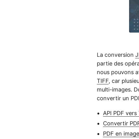
La conversion
J
partie des opéra
nous pouvons av
TIFF
, car plusi
multi-images. Do
convertir un PD
API PDF vers
Convertir PD
PDF en image