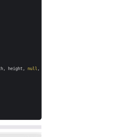
th, height, 
null
, 
null
);
