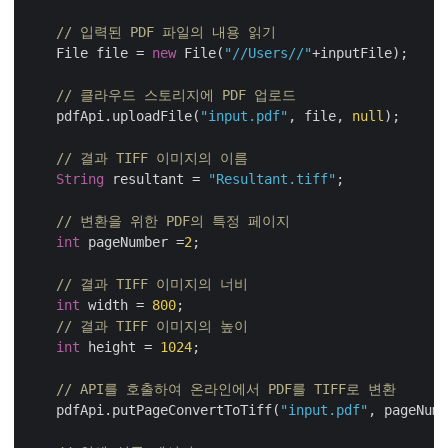
// 입력된 PDF 파일의 내용 읽기
    File file = 
new
 File(
"//Users//"
+inputFile);

// 클라우드 스토리지에 PDF 업로드
    pdfApi.uploadFile(
"input.pdf"
, file, 
null
);

// 결과 TIFF 이미지의 이름
String
 resultant = 
"Resultant.tiff"
;

// 변환을 위한 PDF의 특정 페이지
int
 pageNumber =
2
;

// 결과 TIFF 이미지의 너비
int
 width = 
800
;

// 결과 TIFF 이미지의 높이
int
 height = 
1024
;

// API를 호출하여 온라인에서 PDF를 TIFF로 변환
    pdfApi.putPageConvertToTiff(
"input.pdf"
, pageNumb