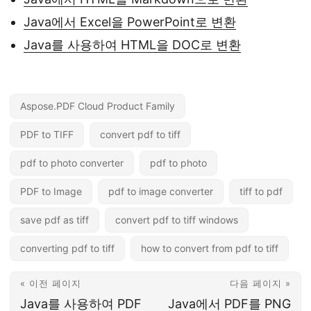
Java에서 Excel을 PowerPoint로 변환
Java를 사용하여 HTML을 DOC로 변환
Aspose.PDF Cloud Product Family
PDF to TIFF
convert pdf to tiff
pdf to photo converter
pdf to photo
PDF to Image
pdf to image converter
tiff to pdf
save pdf as tiff
convert pdf to tiff windows
converting pdf to tiff
how to convert from pdf to tiff
« 이전 페이지
다음 페이지 »
Java를 사용하여 PDF
Java에서 PDF를 PNG