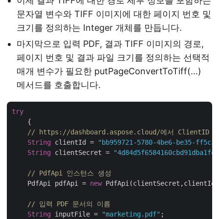
이제 결과 TIFF에 대한 경로 세부 정보를 포함하는
문자열 변수와 TIFF 이미지에 대한 페이지 번호 및
크기를 정의하는 Integer 개체를 만듭니다.
마지막으로 입력 PDF, 결과 TIFF 이미지의 경로,
페이지 번호 및 결과 파일 크기를 정의하는 선택적
매개 변수가 필요한 putPageConvertToTiff(…)
메서드를 호출합니다.
try
    {

// https://dashboard.aspose.cloud/에서 ClientID
String
 clientId = 
"bb959721-5780-4be6-be35-ff5c3a
String
 clientSecret = 
"4d84d5f6584160cbd91dba1fe1
// PdfApi 인스턴스 생성
    PdfApi pdfApi = 
new
 PdfApi(clientSecret,clientId)
// 입력 PDF 문서의 이름
String
 inputFile = 
"marketing.pdf"
;
