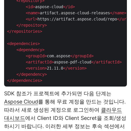
<
repository
>
<
id
>
aspose-cloud
</
id
>
<
name
>
artifact.aspose-cloud-releases
</
name
>
<
url
>
https://artifact.aspose.cloud/repo
</
url
>
</
repository
>
</
repositories
>
<
dependencies
>
<
dependency
>
<
groupId
>
com.aspose
</
groupId
>
<
artifactId
>
aspose-pdf-cloud
</
artifactId
>
<
version
>
21.11.0
</
version
>
</
dependency
>
</
dependencies
>
SDK 참조가 프로젝트에 추가되면 다음 단계는
Aspose Cloud
를 통해 무료 계정을 만드는 것입니다.
따라서 새로 생성된 계정으로 로그인하여
클라우드
대시보드
에서 Client ID와 Client Secret을 조회/생성
하시기 바랍니다. 이러한 세부 정보는 후속 섹션에서