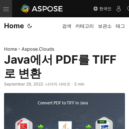
한국인
내
비
Home
게
검색
카테고리
보관소
태그
이
션
Home
»
Aspose.Clouds
전
Java에서 PDF를 TIFF
환
로 변환
September 29, 2022
· 나이어 샤바즈 · 3 min