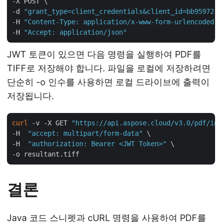
-X POST \

-d 
"grant_type=client_credentials&client_id=bb959721-
-H 
"Content-Type: application/x-www-form-urlencoded"
 
-H 
"Accept: application/json"
JWT 토큰이 있으면 다음 명령을 실행하여 PDF를
TIFF로 저장해야 합니다. 파일을 로컬에 저장하려면
단순히 -o 인수를 사용하면 로컬 드라이브에 출력이
저장됩니다.
curl
 -v -X GET 
"https://api.aspose.cloud/v3.0/pdf/inp
-H  
"accept: multipart/form-data"
 \

-H  
"authorization: Bearer <JWT Token>"
 \

결론
Java 코드 스니펫과 cURL 명령을 사용하여 PDF를