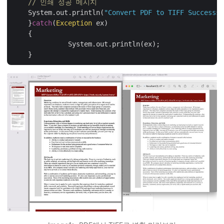
// 인쇄 성공 메시지
    System.out.println(
"Convert PDF to TIFF Successsu
    }
catch
(
Exception
 ex)

    {

	      System.out.println(ex);
