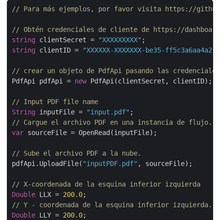
// Para más ejemplos, por favor visita https://github
// Obtén credenciales de cliente de https://dashboard
string
 clientSecret = 
"XXXXXXXXX"
string
 clientID = 
"XXXXXX-XXXXXXX-be35-ff5c3a6aa4a2"
;

// crear un objeto de PdfApi pasando las credenciales
PdfApi pdfApi = 
new
 PdfApi(clientSecret, clientID);

// Input PDF file name
String
 inputFile = 
"input.pdf"
// Cargue el archivo PDF en una instancia de flujo.
var
 sourceFile = OpenRead(inputFile);

// Sube el archivo PDF a la nube.
pdfApi.UploadFile(
"inputPDF.pdf"
, sourceFile);

// X-coordenada de la esquina inferior izquierda
Double
 LLX = 
200.0
// Y - coordenada de la esquina inferior izquierda.
Double
 LLY = 
200.0