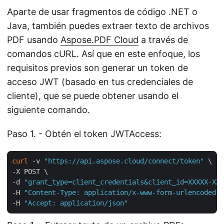
Aparte de usar fragmentos de código .NET o
Java, también puedes extraer texto de archivos
PDF usando
Aspose.PDF Cloud
a través de
comandos cURL. Así que en este enfoque, los
requisitos previos son generar un token de
acceso JWT (basado en tus credenciales de
cliente), que se puede obtener usando el
siguiente comando.
Paso 1. - Obtén el token JWTAccess:
curl
 -v 
"https://api.aspose.cloud/connect/token"
 \

-X POST \

-d 
"grant_type=client_credentials&client_id=XXXXX-XXX
-H 
"Content-Type: application/x-www-form-urlencoded"
 
-H 
"Accept: application/json"