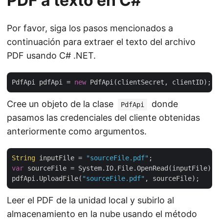
PDF a texto en C#
Por favor, siga los pasos mencionados a
continuación para extraer el texto del archivo
PDF usando C# .NET.
PdfApi pdfApi = 
new
Cree un objeto de la clase
donde
PdfApi
pasamos las credenciales del cliente obtenidas
anteriormente como argumentos.
String
 inputFile = 
"sourceFile.pdf"
var
 sourceFile = System.IO.File.OpenRead(inputFile);

pdfApi.UploadFile(
"sourceFile.pdf"
Leer el PDF de la unidad local y subirlo al
almacenamiento en la nube usando el método