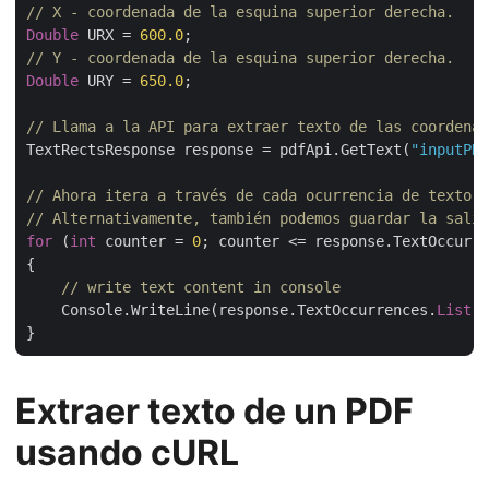
// X - coordenada de la esquina superior derecha.
Double
 URX = 
600.0
// Y - coordenada de la esquina superior derecha.
Double
 URY = 
650.0
;

// Llama a la API para extraer texto de las coordenad
TextRectsResponse response = pdfApi.GetText(
"inputPDF
// Ahora itera a través de cada ocurrencia de texto 
// Alternativamente, también podemos guardar la salid
for
 (
int
 counter = 
0
; counter <= response.TextOccurre
{

// write text content in console
    Console.WriteLine(response.TextOccurrences.
List
[c
Extraer texto de un PDF
usando cURL