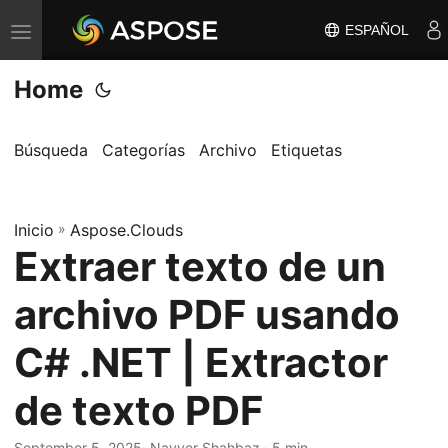
ESPAÑOL
A
l
Home
t
e
r
Búsqueda
Categorías
Archivo
Etiquetas
n
a
Inicio
r
»
Aspose.Clouds
Extraer texto de un
n
a
archivo PDF usando
v
e
C# .NET | Extractor
g
de texto PDF
a
c
September 5, 2025
· Nayyer Shahbaz · 5 min