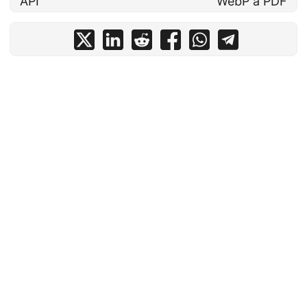
API
WebP a PDF