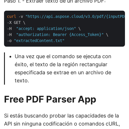
Paso 1. - Extraer texto de un archivo PDF:
curl
 -v 
"https://api.aspose.cloud/v3.0/pdf/{inputPDF}
-X GET \

-H  
"accept: application/json"
 \

-H  
"authorization: Bearer {Access_Token}"
 \

-o 
"extractedContent.txt"
Una vez que el comando se ejecuta con
éxito, el texto de la región rectangular
especificada se extrae en un archivo de
texto.
Free PDF Parser App
Si estás buscando probar las capacidades de la
API sin ninguna codificación o comandos cURL,