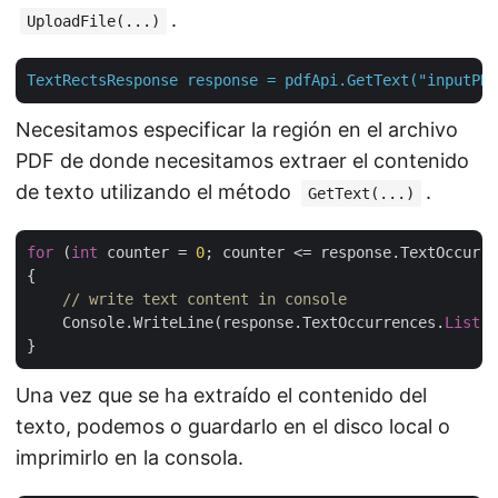
.
UploadFile(...)
TextRectsResponse
response
=
pdfApi.GetText("inputPDF
Necesitamos especificar la región en el archivo
PDF de donde necesitamos extraer el contenido
de texto utilizando el método
.
GetText(...)
for
 (
int
 counter = 
0
; counter <= response.TextOccurre
{

// write text content in console
    Console.WriteLine(response.TextOccurrences.
List
[c
Una vez que se ha extraído el contenido del
texto, podemos o guardarlo en el disco local o
imprimirlo en la consola.