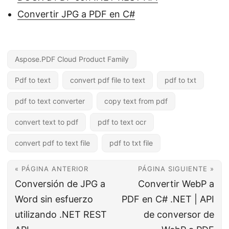
Convertir JPG a PDF en C#
Aspose.PDF Cloud Product Family
Pdf to text
convert pdf file to text
pdf to txt
pdf to text converter
copy text from pdf
convert text to pdf
pdf to text ocr
convert pdf to text file
pdf to txt file
« PÁGINA ANTERIOR
PÁGINA SIGUIENTE »
Conversión de JPG a
Convertir WebP a
Word sin esfuerzo
PDF en C# .NET | API
utilizando .NET REST
de conversor de