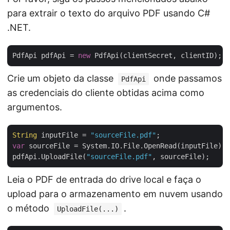
para extrair o texto do arquivo PDF usando C#
.NET.
PdfApi pdfApi = 
new
Crie um objeto da classe
onde passamos
PdfApi
as credenciais do cliente obtidas acima como
argumentos.
String
 inputFile = 
"sourceFile.pdf"
var
 sourceFile = System.IO.File.OpenRead(inputFile);

pdfApi.UploadFile(
"sourceFile.pdf"
Leia o PDF de entrada do drive local e faça o
upload para o armazenamento em nuvem usando
o método
.
UploadFile(...)