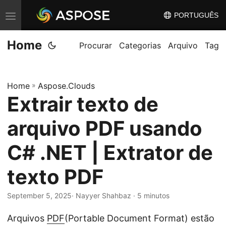
PORTUGUÊS
A
l
Home
t
Procurar
Categorias
Arquivo
Tag
e
r
Home
»
Aspose.Clouds
n
Extrair texto de
a
r
arquivo PDF usando
n
a
C# .NET | Extrator de
v
texto PDF
e
g
September 5, 2025
· Nayyer Shahbaz · 5 minutos
a
ç
Arquivos
PDF
(Portable Document Format) estão