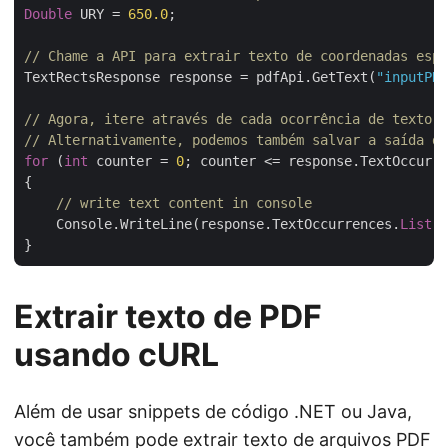
Double
 URY = 
650.0
;

// Chame a API para extrair texto de coordenadas espe
TextRectsResponse response = pdfApi.GetText(
"inputPDF
// Agora, itere através de cada ocorrência de texto e
// Alternativamente, podemos também salvar a saída di
for
 (
int
 counter = 
0
; counter <= response.TextOccurre
{

// write text content in console
    Console.WriteLine(response.TextOccurrences.
List
[c
Extrair texto de PDF
usando cURL
Além de usar snippets de código .NET ou Java,
você também pode extrair texto de arquivos PDF