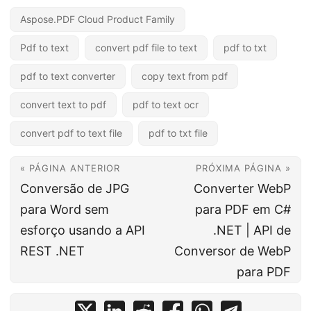
Aspose.PDF Cloud Product Family
Pdf to text
convert pdf file to text
pdf to txt
pdf to text converter
copy text from pdf
convert text to pdf
pdf to text ocr
convert pdf to text file
pdf to txt file
« PÁGINA ANTERIOR
PRÓXIMA PÁGINA »
Conversão de JPG
Converter WebP
para Word sem
para PDF em C#
esforço usando a API
.NET | API de
REST .NET
Conversor de WebP
para PDF