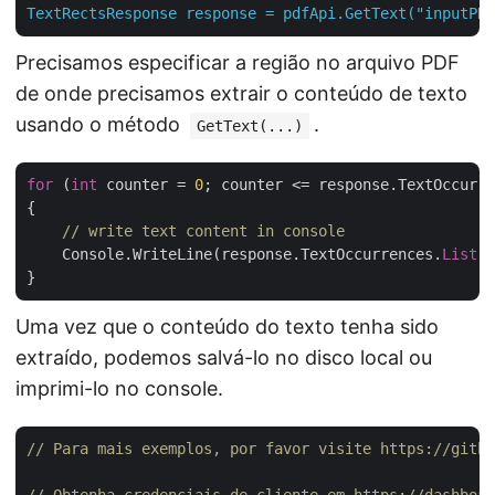
TextRectsResponse
response
=
pdfApi.GetText("inputPDF
Precisamos especificar a região no arquivo PDF
de onde precisamos extrair o conteúdo de texto
usando o método
.
GetText(...)
for
 (
int
 counter = 
0
; counter <= response.TextOccurre
{

// write text content in console
    Console.WriteLine(response.TextOccurrences.
List
[c
Uma vez que o conteúdo do texto tenha sido
extraído, podemos salvá-lo no disco local ou
imprimi-lo no console.
// Para mais exemplos, por favor visite https://githu