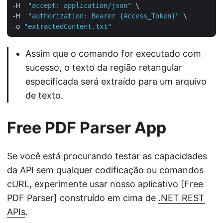
-H  
"accept: application/json"
 \

-H  
"authorization: Bearer {Access_Token}"
 \

-o 
"extractedContent.txt"
Assim que o comando for executado com
sucesso, o texto da região retangular
especificada será extraído para um arquivo
de texto.
Free PDF Parser App
Se você está procurando testar as capacidades
da API sem qualquer codificação ou comandos
cURL, experimente usar nosso aplicativo [Free
PDF Parser] construído em cima de
.NET REST
APIs
.