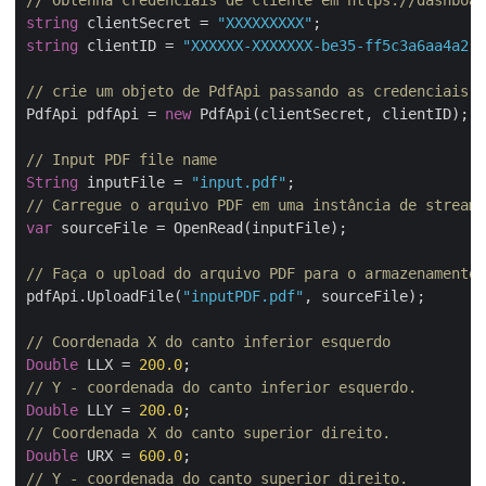
// Obtenha credenciais de cliente em https://dashboar
string
 clientSecret = 
"XXXXXXXXX"
string
 clientID = 
"XXXXXX-XXXXXXX-be35-ff5c3a6aa4a2"
;

// crie um objeto de PdfApi passando as credenciais d
PdfApi pdfApi = 
new
 PdfApi(clientSecret, clientID);

// Input PDF file name
String
 inputFile = 
"input.pdf"
// Carregue o arquivo PDF em uma instância de stream.
var
 sourceFile = OpenRead(inputFile);

// Faça o upload do arquivo PDF para o armazenamento 
pdfApi.UploadFile(
"inputPDF.pdf"
, sourceFile);

// Coordenada X do canto inferior esquerdo
Double
 LLX = 
200.0
// Y - coordenada do canto inferior esquerdo.
Double
 LLY = 
200.0
// Coordenada X do canto superior direito.
Double
 URX = 
600.0
// Y - coordenada do canto superior direito.