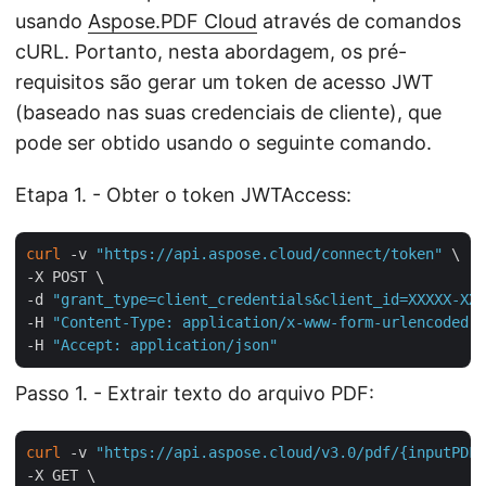
usando
Aspose.PDF Cloud
através de comandos
cURL. Portanto, nesta abordagem, os pré-
requisitos são gerar um token de acesso JWT
(baseado nas suas credenciais de cliente), que
pode ser obtido usando o seguinte comando.
Etapa 1. - Obter o token JWTAccess:
curl
 -v 
"https://api.aspose.cloud/connect/token"
 \

-X POST \

-d 
"grant_type=client_credentials&client_id=XXXXX-XXX
-H 
"Content-Type: application/x-www-form-urlencoded"
 
-H 
"Accept: application/json"
Passo 1. - Extrair texto do arquivo PDF:
curl
 -v 
"https://api.aspose.cloud/v3.0/pdf/{inputPDF}
-X GET \
