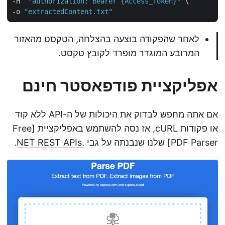
-H  
"authorization: Bearer {Access_Token}"
 \

-o 
"extractedContent.txt"
לאחר שהפקודה בוצעה בהצלחה, הטקסט מהאזור
המרובע המוגדר מופרד לקובץ טקסט.
אפליקציית פודפאסטר חינם
אם אתה מחפש לבדוק את היכולות של ה-API ללא קוד
או פקודות cURL, אז נסה להשתמש באפליקציית [Free
PDF Parser] שלנו שנבנתה על גבי
.NET REST APIs
.