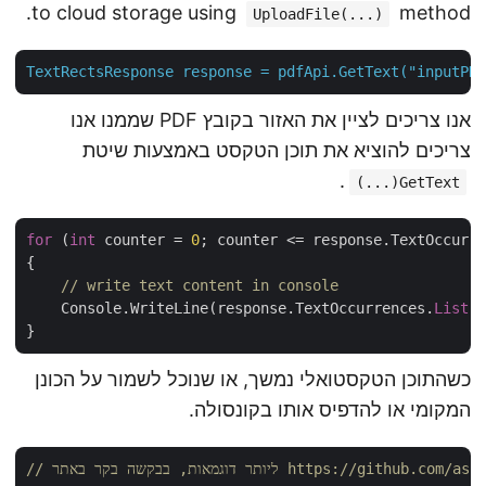
to cloud storage using
method.
UploadFile(...)
TextRectsResponse
response
=
pdfApi.GetText("inputP
אנו צריכים לציין את האזור בקובץ PDF שממנו אנו
צריכים להוציא את תוכן הטקסט באמצעות שיטת
.
GetText(...)
for
 (
int
 counter = 
0
; counter <= response.TextOccur
{

// write text content in console
    Console.WriteLine(response.TextOccurrences.
List
כשהתוכן הטקסטואלי נמשך, או שנוכל לשמור על הכונן
המקומי או להדפיס אותו בקונסולה.
https://github.com/aspose-pdf-clou