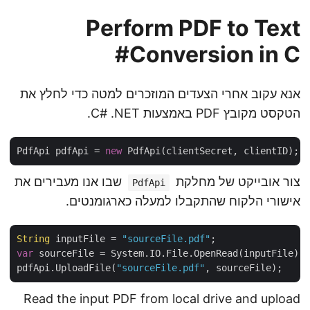
Perform PDF to Text
Conversion in C#
אנא עקוב אחרי הצעדים המוזכרים למטה כדי לחלץ את
הטקסט מקובץ PDF באמצעות C# .NET.
PdfApi pdfApi = 
new
צור אובייקט של מחלקת
שבו אנו מעבירים את
PdfApi
אישורי הלקוח שהתקבלו למעלה כארגומנטים.
String
 inputFile = 
"sourceFile.pdf"
var
 sourceFile = System.IO.File.OpenRead(inputFile);
pdfApi.UploadFile(
"sourceFile.pdf"
Read the input PDF from local drive and upload