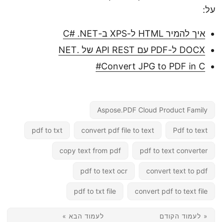
על:
איך להמיר HTML ל-XPS ב-C# .NET
DOCX ל-PDF עם API REST של .NET
Convert JPG to PDF in C#
Aspose.PDF Cloud Product Family
pdf to txt
convert pdf file to text
Pdf to text
copy text from pdf
pdf to text converter
pdf to text ocr
convert text to pdf
pdf to txt file
convert pdf to text file
« לעמוד הקודם
לעמוד הבא »