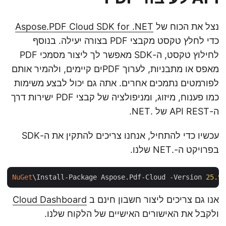
נצל את הכוח של
Aspose.PDF Cloud SDK for .NET
כדי לחלץ טקסט מקבצי PDF בצורה יעילה. בנוסף
לחילוץ טקסט, ה-SDK מאפשר לך ליצור מסמכי PDF
מאפס או מתבניות, לערוך PDFים קיימים, ולהמיר אותם
לפורמטים נתמכים אחרים. אתה גם יכול לבצע משימות
כמו פענוח, מיזוג, ומניפולציה של קבצי PDF ישירות דרך
ה-API REST של .NET.
עכשיו כדי להתחיל, אנחנו צריכים להתקין את ה-SDK
בפרויקט ה-.NET שלנו.
NuGet
\Install-Package Aspose.Pdf-Cloud -Version 
25
.
אנו גם צריכים ליצור חשבון חינם ב
Cloud Dashboard
ולקבל את האישורים האישיים של הלקוח שלנו.