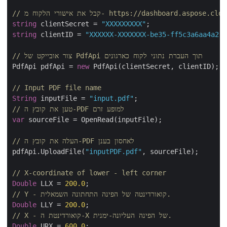
 את אישורי הלקוח מ- https://dashboard.aspose.cloud/
string
 clientSecret = 
"XXXXXXXXX"
string
 clientID = 
"XXXXXX-XXXXXXX-be35-ff5c3a6aa4a2
// צור אובייקט של PdfApi תוך העברת נתוני לקוח כארגונים
PdfApi pdfApi = 
new
 PdfApi(clientSecret, clientID);

// Input PDF file name
String
 inputFile = 
"input.pdf"
// טען את קובץ ה-PDF למופע זרם
var
 sourceFile = OpenRead(inputFile);

// העלה את קובץ ה-PDF לאחסון בענן
pdfApi.UploadFile(
"inputPDF.pdf"
, sourceFile);

// X-coordinate of lower - left corner
Double
 LLX = 
200.0
// Y - קואורדינטה של הפינה התחתונה השמאלית.
Double
 LLY = 
200.0
// X - קואורדינטת ה-X של הפינה העליונה-ימנית.
Double
 URX = 
600.0