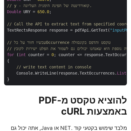
// y - קואורדינטה של הפינה הימנית העליונה.
Double
 URY = 
650.0
;

// Call the API to extract text from specified coor
TextRectsResponse response = pdfApi.GetText(
"inputP
// עכשיו חזור על כלOccurrence טקסט והדפס בקונסולה
for
 (
int
 counter = 
0
; counter <= response.TextOccur
{

// write text content in console
    Console.WriteLine(response.TextOccurrences.
List
להוציא טקסט מ-PDF
באמצעות cURL
מלבד שימוש בקטעי קוד .NET או Java, אתה יכול גם