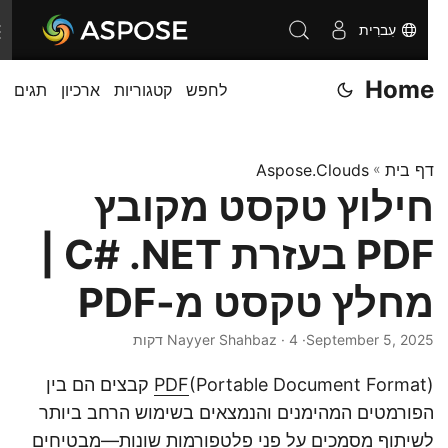
עִברִית
T
o
Home
לחפש
קטגוריות
ארכיון
תגים
g
g
l
דף בית
»
Aspose.Clouds
e
חילוץ טקסט מקובץ
n
a
PDF בעזרת C# .NET |
v
i
מחלץ טקסט מ-PDF
g
September 5, 2025
· Nayyer Shahbaz · 4 דקות
a
t
PDF
(Portable Document Format) קבצים הם בין
i
הפורמטים המהימנים והנמצאים בשימוש הרחב ביותר
o
לשיתוף מסמכים על פני פלטפורמות שונות—מבטיחים