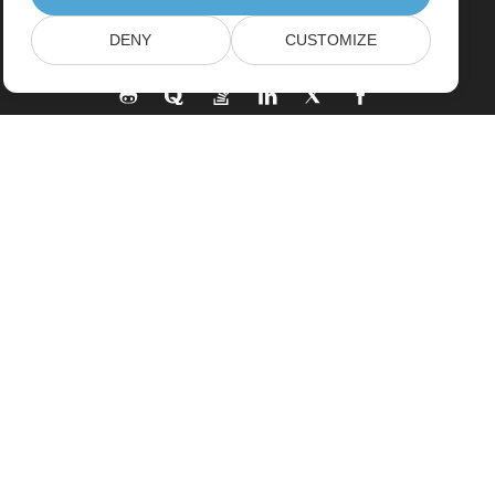
DENY
CUSTOMIZE
Home
Products
New Releases
Pricing
Docs
Free Support
Paid Support
Paid Consulting
Blog