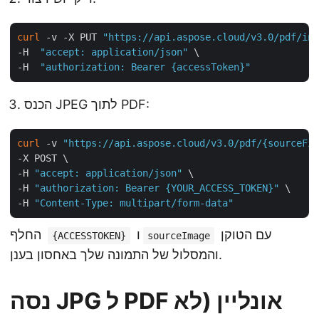
curl
 -v -X PUT 
"https://api.aspose.cloud/v3.0/pdf/inp
-H  
"accept: application/json"
 \

-H  
"authorization: Bearer {accessToken}"
הכנס JPEG לתוך PDF:
curl
 -v 
"https://api.aspose.cloud/v3.0/pdf/{sourceFil
-X POST \

-H 
"accept: application/json"
 \

-H 
"authorization: Bearer {YOUR_ACCESS_TOKEN}"
 \

-H 
"Content-Type: multipart/form-data"
עם הטוקן
ו
החלף
{ACCESSTOKEN}
sourceImage
והמסלול של התמונה שלך באחסון בענן.
נסה JPG ל PDF אונליין (לא