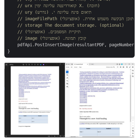
// urx קואורדינטה עליונה ימין X. (חובה)
// ury תיאום פינה עליונה י. (נדרש)
ונה אם צוין. תוכן הבקשה משמש אחרת. (אופציונלי)
// storage The document storage. (optional)
// תיקיית המסמכים. (אופציונלי)
// image קובץ תמונה. (אופציונלי)
    pdfApi.PostInsertImage(resultantPDF, pageNumber, 