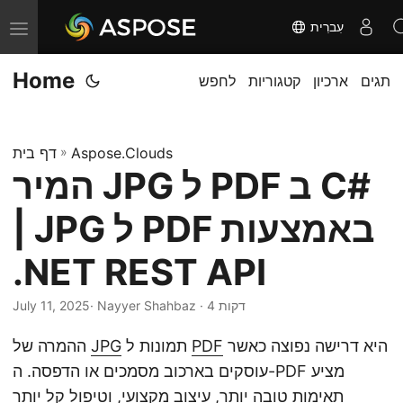
עִברִית
T
o
Home
תגים
ארכיון
קטגוריות
לחפש
g
g
l
Aspose.Clouds
»
דף בית
e
המיר JPG ל PDF ב C#
n
a
| JPG ל PDF באמצעות
v
i
.NET REST API
g
· Nayyer Shahbaz · 4 דקות
July 11, 2025
a
t
היא דרישה נפוצה כאשר
PDF
תמונות ל
JPG
ההמרה של
i
עוסקים בארכוב מסמכים או הדפסה. ה-PDF מציע
o
תאימות טובה יותר, עיצוב מקצועי, וטיפול קל יותר