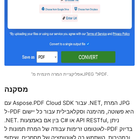
אפליקציית המרה חינמית מ־JPEG ל־PDF.
מסקנה
עם Aspose.PDF Cloud SDK עבור .NET, המרת JPG
ל-PDF היא פשוטה, מהימנה וסקלאבילית עבור כל יישום
.NET. בין אם באמצעות C# או API RESTful, ניתן
לאוטומט זרימות עבודה של המרת תמונות ל-PDF בדיוק
ובמהירות. השתמש בה לאוטומציה של מסמכים, שיתוף