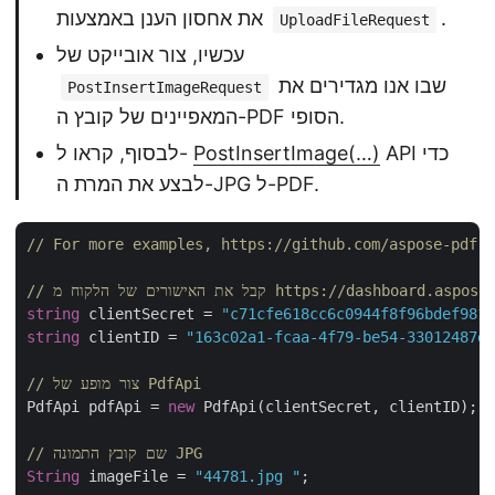
.
את אחסון הענן באמצעות
UploadFileRequest
עכשיו, צור אובייקט של
שבו אנו מגדירים את
PostInsertImageRequest
המאפיינים של קובץ ה-PDF הסופי.
API כדי
PostInsertImage(…)
לבסוף, קראו ל-
לבצע את המרת ה-JPG ל-PDF.
// For more examples, https://github.com/aspose-pdf-c
ישורים של הלקוח מ https://dashboard.aspose.cloud/
string
 clientSecret = 
"c71cfe618cc6c0944f8f96bdef9813
string
 clientID = 
"163c02a1-fcaa-4f79-be54-33012487e7
// צור מופע של PdfApi
PdfApi pdfApi = 
new
 PdfApi(clientSecret, clientID);

// שם קובץ התמונה JPG
String
 imageFile = 
"44781.jpg "
;
