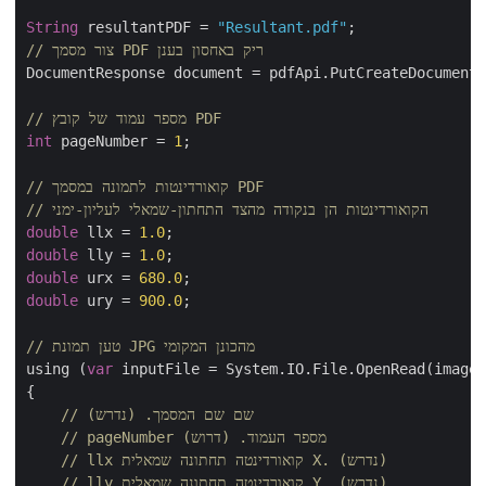
String
 resultantPDF = 
"Resultant.pdf"
// צור מסמך PDF ריק באחסון בענן
DocumentResponse document = pdfApi.PutCreateDocument(
// מספר עמוד של קובץ PDF
int
 pageNumber = 
1
;

// קואורדינטות לתמונה במסמך PDF
// הקואורדינטות הן בנקודה מהצד התחתון-שמאלי לעליון-ימני
double
 llx = 
1.0
double
 lly = 
1.0
double
 urx = 
680.0
double
 ury = 
900.0
;

// טען תמונת JPG מהכונן המקומי
using (
var
 inputFile = System.IO.File.OpenRead(imageF
{

// שם שם המסמך. (נדרש)
// pageNumber מספר העמוד. (דרוש)
// llx קואורדינטה תחתונה שמאלית X. (נדרש)
// lly קואורדינטה תחתונה שמאלית Y. (נדרש)