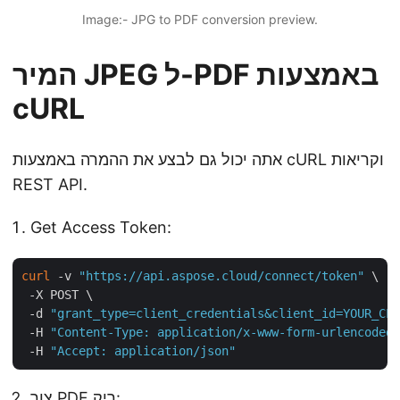
Image:- JPG to PDF conversion preview.
המיר JPEG ל-PDF באמצעות
cURL
אתה יכול גם לבצע את ההמרה באמצעות cURL וקריאות
REST API.
Get Access Token:
curl
 -v 
"https://api.aspose.cloud/connect/token"
 \

 -X POST \

 -d 
"grant_type=client_credentials&client_id=YOUR_CLI
 -H 
"Content-Type: application/x-www-form-urlencoded"
 -H 
"Accept: application/json"
צור PDF ריק: