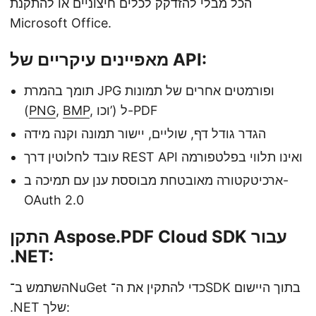
הכל מבלי להזדקק לכלים חיצוניים או להתקנת
Microsoft Office.
מאפיינים עיקריים של API:
תומך בהמרת JPG ופורמטים אחרים של תמונות
, וכו’) ל-PDF
BMP
,
PNG
(
הגדר גודל דף, שוליים, יישור תמונה וקנה מידה
עובד לחלוטין דרך REST API ואינו תלווי בפלטפורמה
ארכיטקטורה מאובטחת מבוססת ענן עם תמיכה ב-
OAuth 2.0
התקן Aspose.PDF Cloud SDK עבור
.NET:
השתמש ב־NuGet כדי להתקין את ה־SDK בתוך היישום
.NET שלך: