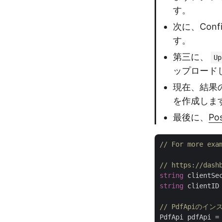
す。
次に、Conf
す。
第三に、
Up
ップロード
現在、結果
を作成しま
最後に、
Po
// For more exa
// https://d
string
 clientSe
string
 clientID
// PdfApiのイ
PdfApi pdfApi =