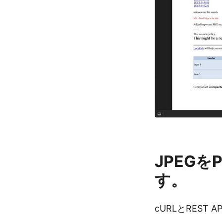
JPEG
す。
cURLとRES