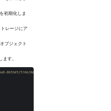
を初期化しま
ストレージにア
オブジェクト
換します。
oud-dotnet/tree/master/Examples