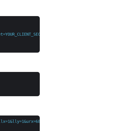
et=YOUR_CLIENT_SECRET"
 \

llx=1&lly=1&urx=680&ury=850&imageFilePath={sourceImage}&