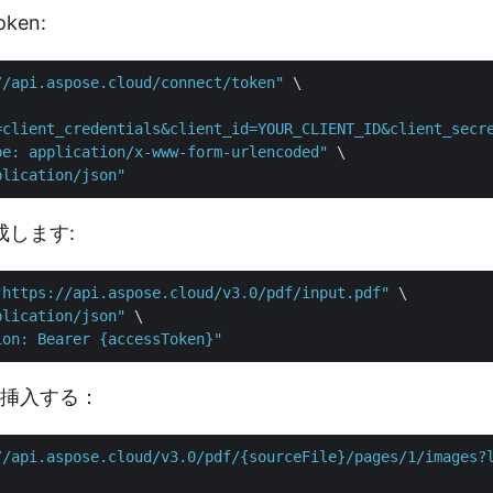
oken:
//api.aspose.cloud/connect/token"
 \

=client_credentials&client_id=YOUR_CLIENT_ID&client_secr
pe: application/x-www-form-urlencoded"
 \

plication/json"
成します:
"https://api.aspose.cloud/v3.0/pdf/input.pdf"
 \

plication/json"
 \

ion: Bearer {accessToken}"
Fに挿入する：
//api.aspose.cloud/v3.0/pdf/{sourceFile}/pages/1/images?