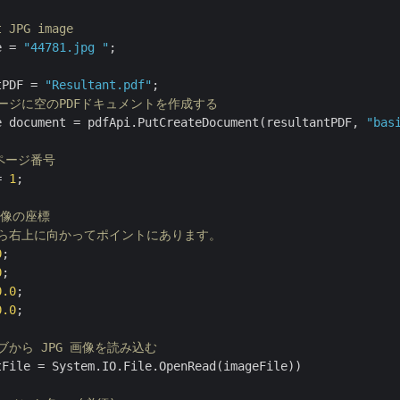
t JPG image
e = 
"44781.jpg "
;

tPDF = 
"Resultant.pdf"
レージに空のPDFドキュメントを作成する
e document = pdfApi.PutCreateDocument(resultantPDF, 
"bas
のページ番号
= 
1
;

画像の座標
から右上に向かってポイントにあります。
0
0
0.0
0.0
;

ブから JPG 画像を読み込む
tFile = System.IO.File.OpenRead(imageFile))
