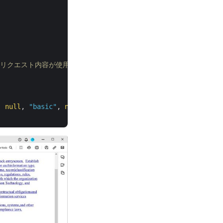
合はリクエスト内容が使用されます。(任意)
, 
null
, 
"basic"
, 
null
, inputFile);
