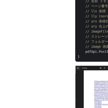
// 名前 ド
// ページ番
// llx 座標
// lly Coor
// urx 座標
// ury 右上
// imag
// ストレージ
// フォルダ
// image 
    pdfApi.Post