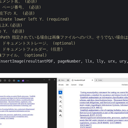
キュメント名。 (必須)
号 ページ番号。 (必須)
 左下の X。 (必須)
dinate lower left Y. (required)
右上X.(必須)
の Y。 (必須)
eFilePath 指定されている場合は画像ファイルへのパス。そうでない場
 ドキュメントストレージ。 (optional)
ー ドキュメントフォルダー。(任意)
画像ファイル。 (optional)
InsertImage(resultantPDF, pageNumber, llx, lly, urx, ury