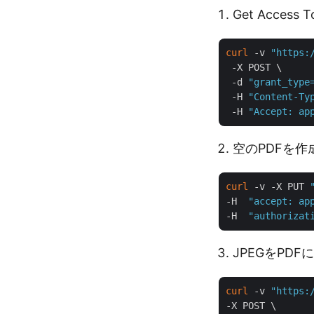
Get Access T
curl
 -v 
"https:
 -X POST \

 -d 
"grant_type
 -H 
"Content-Ty
 -H 
"Accept: ap
空のPDFを作
curl
 -v -X PUT 
-H  
"accept: ap
-H  
"authorizat
JPEGをPD
curl
 -v 
"https:
-X POST \
