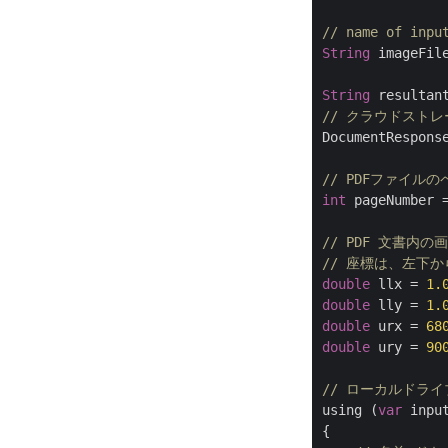
// name of inpu
String
 imageFil
String
 resultan
// クラウドスト
DocumentRespons
// PDFファイル
int
 pageNumber 
// PDF 文書内の
// 座標は、左下
double
 llx = 
1.
double
 lly = 
1.
double
 urx = 
68
double
 ury = 
90
// ローカルドライ
using (
var
 inpu
{
