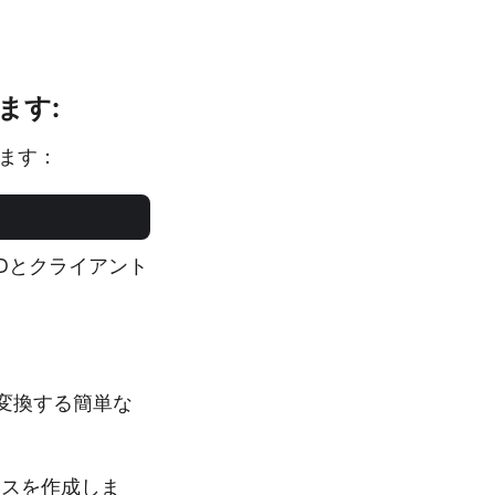
。
します:
します：
Dとクライアント
Fに変換する簡単な
スを作成しま