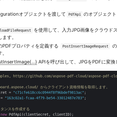
igurationオブジェクトを渡して
のオブジェクト
PdfApi
を使用して、入力JPG画像をクラウド
loadFileRequest
します。
のPDFプロパティを定義する
の
PostInsertImageRequest
す。
stInsertImage(…)
APIを呼び出して、JPGをPDFに変
mples, https://github.com/aspose-pdf-cloud/aspose-pdf-cl
ashboard.aspose.cloud/ からクライアント資格情報を取得します。
cret = 
"c71cfe618cc6c0944f8f96bdef9813ac"
 = 
"163c02a1-fcaa-4f79-be54-33012487e783"
;

ンスタンスを作成する
 
new
 PdfApi(clientSecret, clientID);
