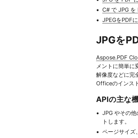
C# で JPG
JPEGをPDF
JPGをP
Aspose.PDF Clo
メントに簡単に
解像度などに完全
Officeのイ
APIの主な
JPG やその
トします。
ページサイズ