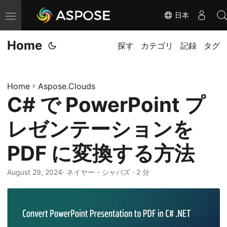
日本
ナ
ビ
Home
ゲ
探す
カテゴリ
記録
タグ
ー
シ
Home
»
Aspose.Clouds
ョ
C# で PowerPoint プ
ン
の
レゼンテーションを
切
り
PDF に変換する方法
替
August 29, 2024
· ネイヤー・シャバズ · 2 分
え