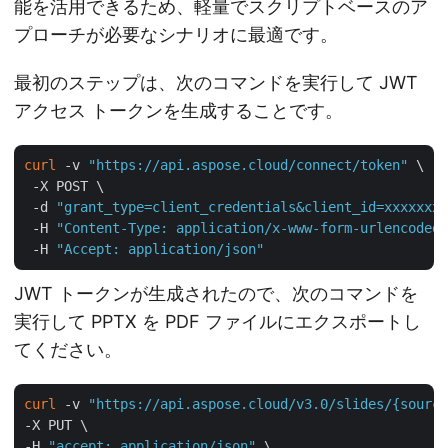
能を活用できるため、軽量でスクリプトベースのア
プローチが必要なシナリオに最適です。
最初のステップは、次のコマンドを実行して JWT
アクセス トークンを生成することです。
curl
 -v 
"https://api.aspose.cloud/connect/token"
 \

 -X POST \

 -d 
"grant_type=client_credentials&client_id=xxxxxxxx
 -H 
"Content-Type: application/x-www-form-urlencoded"
 -H 
"Accept: application/json"
JWT トークンが生成されたので、次のコマンドを
実行して PPTX を PDF ファイルにエクスポートし
てください。
curl
 -v 
"https://api.aspose.cloud/v3.0/slides/{source
-X PUT \

-H 
"accept: application/json"
 \
