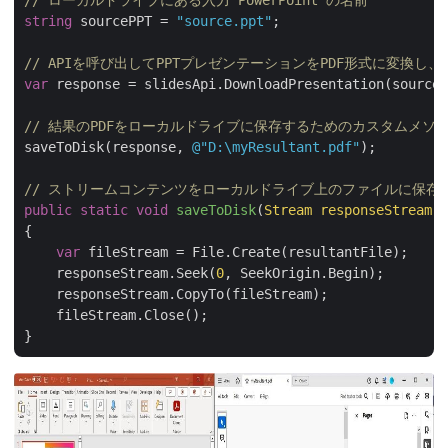
// ローカルドライブにある入力 PowerPoint の名前
string
 sourcePPT = 
"source.ppt"
;

// APIを呼び出してPPTプレゼンテーションをPDF形式に変換
var
 response = slidesApi.DownloadPresentation(sourceP
// 結果のPDFをローカルドライブに保存するためのカスタムメソ
saveToDisk(response, 
@"D:\myResultant.pdf"
);

// ストリームコンテンツをローカルドライブ上のファイルに保存
public
static
void
saveToDisk
(
Stream responseStream,
{

var
 fileStream = File.Create(resultantFile);

    responseStream.Seek(
0
, SeekOrigin.Begin);

    responseStream.CopyTo(fileStream);

    fileStream.Close();
