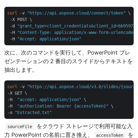
curl
 -v 
"https://api.aspose.cloud/connect/token"
 \

 -X POST \

 -d 
"grant_type=client_credentials&client_id=bb959721
 -H 
"Content-Type: application/x-www-form-urlencoded"
 -H 
"Accept: application/json"
次に、次のコマンドを実行して、PowerPoint プレ
ゼンテーションの 2 番目のスライドからテキストを
抽出します。
curl
 -v 
"https://api.aspose.cloud/v3.0/slides/{source
-X GET \

-H  
"accept: application/json"
 \

-H  
"authorization: Bearer {accessToken}"
 \

-o 
"Extracted.txt"
をクラウド ストレージで利用可能な入
sourceFile
力 PowerPoint の名前に置き換え、
を
accessToken