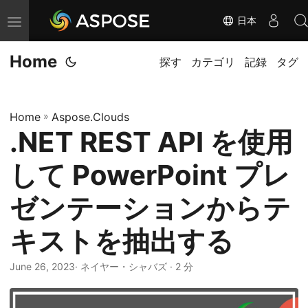
日本
ナ
ビ
Home
ゲ
探す
カテゴリ
記録
タグ
ー
シ
Home
»
Aspose.Clouds
ョ
.NET REST API を使用
ン
の
して PowerPoint プレ
切
り
ゼンテーションからテ
替
キストを抽出する
え
June 26, 2023
· ネイヤー・シャバズ · 2 分