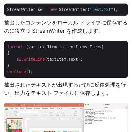
StreamWriter sw = 
new
 StreamWriter(
"Test.txt"
抽出したコンテンツをローカル ドライブに保存する
のに役立つ StreamWriter を作成します。
foreach
 (var textItem in textItems.Items)

{

sw
.WriteLine
(textItem.Text);

sw
.Close
抽出されたテキストが出現するたびに反復処理を行
い、出力をテキスト ファイルに保存します。