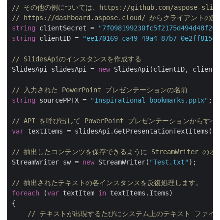
// その他の例については、https://github.com/aspose-sl
// https://dashboard.aspose.cloud/ からクライア
string
 clientSecret = 
"7f098199230fc5f2175d494d48f207
string
 clientID = 
"ee170169-ca49-49a4-87b7-0e2ff815ea
// SlidesApiのインスタンスを作成する
SlidesApi slidesApi = 
new
 SlidesApi(clientID, clientS
// 入力された PowerPoint プレゼンテーションの名前
string
 sourcePPTX = 
"Inspirational bookmarks.pptx"
;

// API を呼び出して PowerPoint プレゼンテーションから
var
 textItems = slidesApi.GetPresentationTextItems(so
// 抽出したコンテンツを保存できるように StreamWriter 
StreamWriter sw = 
new
 StreamWriter(
"Test.txt"
);

// 抽出されたテキストの各インスタンスを反復処理します。
foreach
 (
var
 textItem 
in
 textItems.Items)

{

// テキストが出現するたびにシステム上のテキスト ファイ