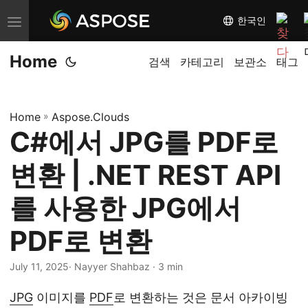
한국인
내
비
Home
게
검색
카테고리
보관소
태그
이
션
Home
»
Aspose.Clouds
전
C#에서 JPG를 PDF로
환
변환 | .NET REST API
를 사용한 JPG에서
PDF로 변환
July 11, 2025
· Nayyer Shahbaz · 3 min
JPG
이미지를
PDF
로 변환하는 것은 문서 아카이빙