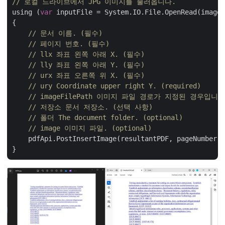
// 로컬 드라이브에서 JPG 이미지를 불러옵니다.
using (
var
 inputFile = System.IO.File.OpenRead(imageF
{

// 문서 이름. (필수)
// 페이지 번호. (필수)
// llx 좌표 왼쪽 아래 X. (필수)
// lly 좌표 왼쪽 아래 Y. (필수)
// urx 좌표 오른쪽 위 X. (필수)
// ury Coordinate upper right Y. (required)
// imageFilePath 이미지 파일 경로가 지정된 경우
// 저장소 문서 저장소. (선택 사항)
// 폴더 The document folder. (optional)
// image 이미지 파일. (optional)
    pdfApi.PostInsertImage(resultantPDF, pageNumber, 