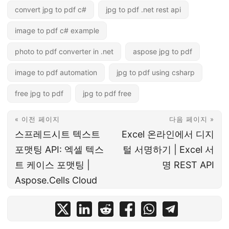
convert jpg to pdf c#
jpg to pdf .net rest api
image to pdf c# example
photo to pdf converter in .net
aspose jpg to pdf
image to pdf automation
jpg to pdf using csharp
free jpg to pdf
jpg to pdf free
« 이전 페이지
다음 페이지 »
스프레드시트 텍스트
Excel 온라인에서 디지
포맷팅 API: 엑셀 텍스
털 서명하기 | Excel 서
트 케이스 포맷팅 |
명 REST API
Aspose.Cells Cloud