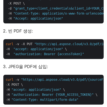
 -X POST \

 -d 
"grant_type=client_credentials&client_id=YOUR_CLI
 -H 
"Content-Type: application/x-www-form-urlencoded"
 -H 
"Accept: application/json"
빈 PDF 생성:
curl
 -v -X PUT 
"https://api.aspose.cloud/v3.0/pdf/inp
-H  
"accept: application/json"
 \

-H  
"authorization: Bearer {accessToken}"
JPEG을 PDF에 삽입:
curl
 -v 
"https://api.aspose.cloud/v3.0/pdf/{sourceFil
-X POST \

-H 
"accept: application/json"
 \

-H 
"authorization: Bearer {YOUR_ACCESS_TOKEN}"
 \

-H 
"Content-Type: multipart/form-data"