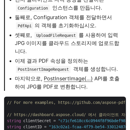
인스턴스를 만듭니다.
Configuration
둘째로, Configuration 객체를 전달하면서
의 객체를 초기화하십시오.
PdfApi
셋째로,
를 사용하여 입력
UploadFileRequest
JPG 이미지를 클라우드 스토리지에 업로드합
니다.
이제 결과 PDF 속성을 정의하는
객체를 생성합니다.
PostInsertImageRequest
마지막으로,
PostInsertImage(…)
API를 호출
하여 JPG를 PDF로 변환합니다.
// For more examples, https://github.com/aspose-pdf-c
// https://dashboard.aspose.cloud/ 에서 클라이언트
string
 clientSecret = 
"c71cfe618cc6c0944f8f96bdef9813
string
 clientID = 
"163c02a1-fcaa-4f79-be54-33012487e7