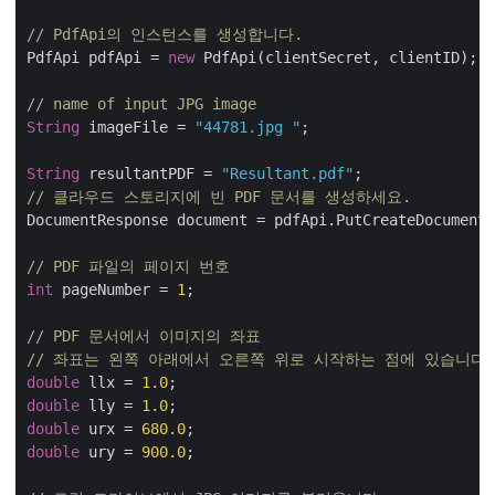
// PdfApi의 인스턴스를 생성합니다.
PdfApi pdfApi = 
new
 PdfApi(clientSecret, clientID);

// name of input JPG image
String
 imageFile = 
"44781.jpg "
;

String
 resultantPDF = 
"Resultant.pdf"
// 클라우드 스토리지에 빈 PDF 문서를 생성하세요.
DocumentResponse document = pdfApi.PutCreateDocument(
// PDF 파일의 페이지 번호
int
 pageNumber = 
1
;

// PDF 문서에서 이미지의 좌표
// 좌표는 왼쪽 아래에서 오른쪽 위로 시작하는 점에 있습니다.
double
 llx = 
1.0
double
 lly = 
1.0
double
 urx = 
680.0
double
 ury = 
900.0
;
