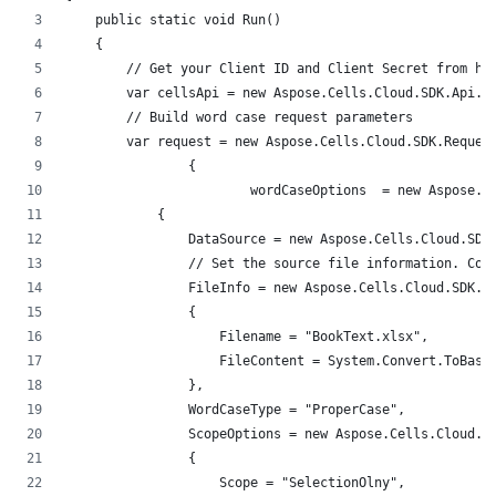
    public static void Run()
    {
        // Get your Client ID and Client Secret from ht
        var cellsApi = new Aspose.Cells.Cloud.SDK.Api.C
        // Build word case request parameters 
        var request = new Aspose.Cells.Cloud.SDK.Reques
		{
			wordCaseOptions  = new Aspose.
            {
                DataSource = new Aspose.Cells.Cloud.SDK
                // Set the source file information. Con
                FileInfo = new Aspose.Cells.Cloud.SDK.M
                {
                    Filename = "BookText.xlsx",
                    FileContent = System.Convert.ToBase
                },
                WordCaseType = "ProperCase",
                ScopeOptions = new Aspose.Cells.Cloud.S
                {
                    Scope = "SelectionOlny",