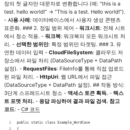
장의 첫 글자만 대문자로 변환합니다 (예: “this is a
test. hello world!” → “This is a test. Hello world!”).
-
사용 사례
: 데이터베이스에서 사용자 생성 콘텐츠
표준화. ### 2. 정밀 범위 제어 -
워크시트
: 전체 시트
에서 청소 적용. -
워크북
: 워크북의 모든 워크시트 처
리. -
선택한 범위만
: 특정 범위만 타겟팅. ### 3. 유
연한 데이터 입력 -
CloudFileSystem
: 클라우드 저
장소에서 파일 처리 (DataSourceType + DataPath
설정). -
RequestFiles
: FileInfo를 통해 직접 업로드
된 파일 처리. -
HttpUri
: 웹 URL에서 파일 접근
(DataSourceType + DataPath 설정). ## 작동 방식:
3단계 스프레드시트 청소 -
액세스 토큰 획득.
-
텍스
트 포맷 처리.
-
응답 파싱하여 결과 파일 검색.
참고
코드
: -
C# 코드
public static class Example_WordCase
{