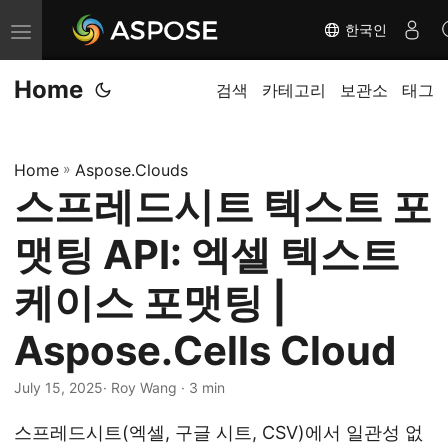
한국인
내
비
Home
게
검색
카테고리
보관소
태그
이
션
Home
»
Aspose.Clouds
전
스프레드시트 텍스트 포
환
맷팅 API: 엑셀 텍스트
케이스 포맷팅 |
Aspose.Cells Cloud
July 15, 2025
· Roy Wang · 3 min
스프레드시트(엑셀, 구글 시트, CSV)에서 일관성 없