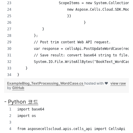
                    ScopeItems = new System.Collections
                        new Aspose.Cells.Cloud.SDK.Mode
                        }}
				}
            }
        };
        // Post trim content Web API request.
        var response = cellsApi.PostUpdateWordCase(requ
        // Save result: convert base64 string to file.
        System.IO.File.WriteAllBytes("BookText_WordCase
    }
}
ExampleBlog_TextProcessing_WordCase.cs
hosted with ❤
view raw
by
GitHub
-
Python 코드
import base64
import os
from asposecellscloud.apis.cells_api import CellsApi