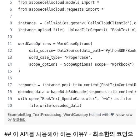
from asposecellscloud.models import *
from asposecellscloud.requests import *
instance  = CellsApi(os.getenv('CellsCloudClientId'),os
instance.upload_file(  UploadFileRequest( "BookText.xls
wordCaseOptions = WordCaseOptions( 
     data_source= DataSource(data_path="PythonSDK/BookT
     word_case_type= "ProperCase",
     scope_options = ScopeOptions( scope= "Workbook")
)
response = instance.post_trim_content(PostTrimContentRe
decoded_data = base64.b64decode(response.file_content)
with open("BookText_UpdateCase.xlsx", "wb") as file:
     file.write(decoded_data)
ExampleBlog_TextProcessing_WordCase.py
hosted with ❤
view raw
by
GitHub
## 이 API를 사용해야 하는 이유? -
최소한의 코딩으