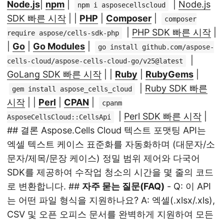
Node.js
|
npm
|
|
Node.js
npm i asposecellscloud
SDK 빠른 시작
| |
PHP
|
Composer
|
composer
|
PHP SDK 빠른 시작
|
require aspose/cells-sdk-php
|
Go
|
Go Modules
|
go install github.com/aspose-
|
cells-cloud/aspose-cells-cloud-go/v25@latest
GoLang SDK 빠른 시작
| |
Ruby
|
RubyGems
|
|
Ruby SDK 빠른
gem install aspose_cells_cloud
시작
| |
Perl
|
CPAN
|
cpanm
|
Perl SDK 빠른 시작
|
AsposeCellsCloud::CellsApi
## 결론 Aspose.Cells Cloud 텍스트 포맷팅 API는
엑셀 텍스트 케이스 표준화를 자동화하며 (대문자/소
문자/제목/문장 케이스) 정밀 범위 제어와 다국어
SDK를 제공하여 수작업 청소의 시간을 몇 줄의 코드
로 변환합니다. ##
자주 묻는 질문(FAQ)
- Q: 이 API
는 어떤 파일 형식을 지원하나요? A: 엑셀(.xlsx/.xls),
CSV 및 오픈 오피스 문서를 완벽하게 지원하여 모든