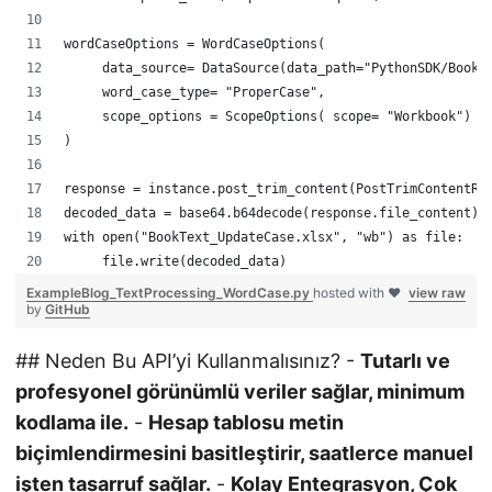
wordCaseOptions = WordCaseOptions( 
     data_source= DataSource(data_path="PythonSDK/BookT
     word_case_type= "ProperCase",
     scope_options = ScopeOptions( scope= "Workbook")
)
response = instance.post_trim_content(PostTrimContentRe
decoded_data = base64.b64decode(response.file_content)
with open("BookText_UpdateCase.xlsx", "wb") as file:
     file.write(decoded_data)
ExampleBlog_TextProcessing_WordCase.py
hosted with ❤
view raw
by
GitHub
## Neden Bu API’yi Kullanmalısınız? -
Tutarlı ve
profesyonel görünümlü veriler sağlar, minimum
kodlama ile.
-
Hesap tablosu metin
biçimlendirmesini basitleştirir, saatlerce manuel
işten tasarruf sağlar.
-
Kolay Entegrasyon, Çok