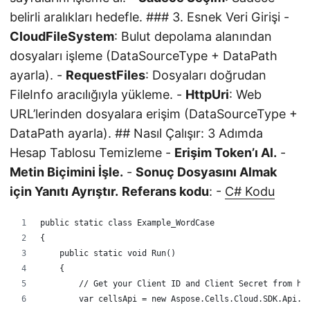
belirli aralıkları hedefle. ### 3. Esnek Veri Girişi -
CloudFileSystem
: Bulut depolama alanından
dosyaları işleme (DataSourceType + DataPath
ayarla). -
RequestFiles
: Dosyaları doğrudan
FileInfo aracılığıyla yükleme. -
HttpUri
: Web
URL’lerinden dosyalara erişim (DataSourceType +
DataPath ayarla). ## Nasıl Çalışır: 3 Adımda
Hesap Tablosu Temizleme -
Erişim Token’ı Al.
-
Metin Biçimini İşle.
-
Sonuç Dosyasını Almak
için Yanıtı Ayrıştır.
Referans kodu
: -
C# Kodu
public static class Example_WordCase
{
    public static void Run()
    {
        // Get your Client ID and Client Secret from ht
        var cellsApi = new Aspose.Cells.Cloud.SDK.Api.C