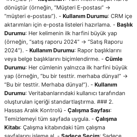
dönüştür (örneğin, “Müşteri E-postası” →
“müşteri e-postası”). -
Kullanım Durumu
: CRM içe
aktarımları için e-posta listeleri hazırlama. -
Başlık
Durumu
: Her kelimenin ilk harfini büyük yap
(örneğin, “satış raporu 2024” → “Satış Raporu
2024”). -
Kullanım Durumu
: Rapor başlıklarını
veya belge başlıklarını biçimlendirme. -
Cümle
Durumu
: Her cümlenin yalnızca ilk harfini büyük
yap (örneğin, “bu bir testtir. merhaba dünya!” →
“Bu bir testtir. Merhaba dünya!”). -
Kullanım
Durumu
: Veritabanlarındaki kullanıcı tarafından
oluşturulan içeriği standartlaştırma. ### 2.
Hassas Aralık Kontrolü -
Çalışma Sayfası
:
Temizlemeyi tüm sayfada uygula. -
Çalışma
Kitabı
: Çalışma kitabındaki tüm çalışma
sayfalarını işleme al. -
Sadece Seçim
: Sadece