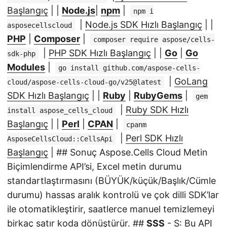
Başlangıç
| |
Node.js
|
npm
|
npm i
|
Node.js SDK Hızlı Başlangıç
| |
asposecellscloud
PHP
|
Composer
|
composer require aspose/cells-
|
PHP SDK Hızlı Başlangıç
| |
Go
|
Go
sdk-php
Modules
|
go install github.com/aspose-cells-
|
GoLang
cloud/aspose-cells-cloud-go/v25@latest
SDK Hızlı Başlangıç
| |
Ruby
|
RubyGems
|
gem
|
Ruby SDK Hızlı
install aspose_cells_cloud
Başlangıç
| |
Perl
|
CPAN
|
cpanm
|
Perl SDK Hızlı
AsposeCellsCloud::CellsApi
Başlangıç
| ## Sonuç Aspose.Cells Cloud Metin
Biçimlendirme API’si, Excel metin durumu
standartlaştırmasını (BÜYÜK/küçük/Başlık/Cümle
durumu) hassas aralık kontrolü ve çok dilli SDK’lar
ile otomatikleştirir, saatlerce manuel temizlemeyi
birkaç satır koda dönüştürür. ##
SSS
- S: Bu API