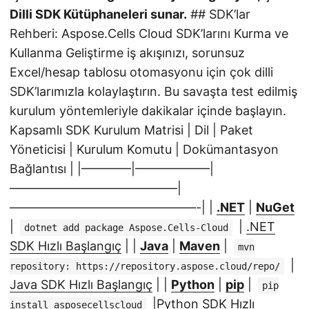
Dilli SDK Kütüphaneleri sunar.
## SDK’lar
Rehberi: Aspose.Cells Cloud SDK’larını Kurma ve
Kullanma Geliştirme iş akışınızı, sorunsuz
Excel/hesap tablosu otomasyonu için çok dilli
SDK’larımızla kolaylaştırın. Bu savaşta test edilmiş
kurulum yöntemleriyle dakikalar içinde başlayın.
Kapsamlı SDK Kurulum Matrisi | Dil | Paket
Yöneticisi | Kurulum Komutu | Dokümantasyon
Bağlantısı | |————|——————|
—————————————–|
———————————————-| |
.NET
|
NuGet
|
|
.NET
dotnet add package Aspose.Cells-Cloud
SDK Hızlı Başlangıç
| |
Java
|
Maven
|
mvn
|
repository: https://repository.aspose.cloud/repo/
Java SDK Hızlı Başlangıç
| |
Python
|
pip
|
pip
|
Python SDK Hızlı
install asposecellscloud