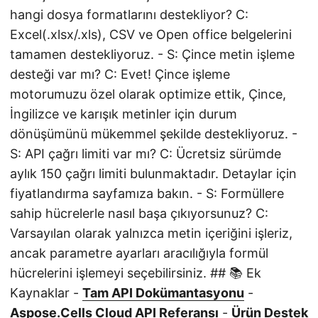
hangi dosya formatlarını destekliyor? C:
Excel(.xlsx/.xls), CSV ve Open office belgelerini
tamamen destekliyoruz. - S: Çince metin işleme
desteği var mı? C: Evet! Çince işleme
motorumuzu özel olarak optimize ettik, Çince,
İngilizce ve karışık metinler için durum
dönüşümünü mükemmel şekilde destekliyoruz. -
S: API çağrı limiti var mı? C: Ücretsiz sürümde
aylık 150 çağrı limiti bulunmaktadır. Detaylar için
fiyatlandırma sayfamıza bakın. - S: Formüllere
sahip hücrelerle nasıl başa çıkıyorsunuz? C:
Varsayılan olarak yalnızca metin içeriğini işleriz,
ancak parametre ayarları aracılığıyla formül
hücrelerini işlemeyi seçebilirsiniz. ## 📚 Ek
Kaynaklar -
Tam API Dokümantasyonu
-
Aspose.Cells Cloud API Referansı
-
Ürün Destek