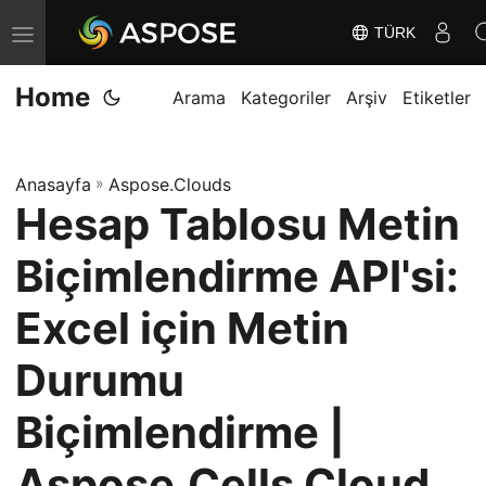
TÜRK
G
e
Home
z
Arama
Kategoriler
Arşiv
Etiketler
i
n
Anasayfa
»
Aspose.Clouds
m
Hesap Tablosu Metin
e
y
Biçimlendirme API'si:
i
D
Excel için Metin
e
Durumu
ğ
i
Biçimlendirme |
ş
t
Aspose.Cells Cloud