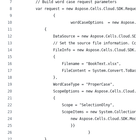
        // Build word case request parameters 
        var request = new Aspose.Cells.Cloud.SDK.Reques
		{
			wordCaseOptions  = new Aspose.
            {
                DataSource = new Aspose.Cells.Cloud.SDK
                // Set the source file information. Con
                FileInfo = new Aspose.Cells.Cloud.SDK.M
                {
                    Filename = "BookText.xlsx",
                    FileContent = System.Convert.ToBase
                },
                WordCaseType = "ProperCase",
                ScopeOptions = new Aspose.Cells.Cloud.S
                {
                    Scope = "SelectionOlny",
                    ScopeItems = new System.Collections
                        new Aspose.Cells.Cloud.SDK.Mode
                        }}
				}
            }