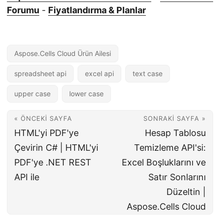
Forumu
-
Fiyatlandırma & Planlar
Aspose.Cells Cloud Ürün Ailesi
spreadsheet api
excel api
text case
upper case
lower case
« ÖNCEKI SAYFA
SONRAKI SAYFA »
HTML'yi PDF'ye
Hesap Tablosu
Çevirin C# | HTML'yi
Temizleme API'si:
PDF'ye .NET REST
Excel Boşluklarını ve
API ile
Satır Sonlarını
Düzeltin |
Aspose.Cells Cloud