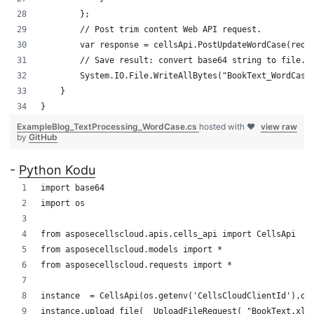
        };
        // Post trim content Web API request.
        var response = cellsApi.PostUpdateWordCase(requ
        // Save result: convert base64 string to file.
        System.IO.File.WriteAllBytes("BookText_WordCase
    }
}
ExampleBlog_TextProcessing_WordCase.cs
hosted with ❤
view raw
by
GitHub
-
Python Kodu
import base64
import os
from asposecellscloud.apis.cells_api import CellsApi
from asposecellscloud.models import *
from asposecellscloud.requests import *
instance  = CellsApi(os.getenv('CellsCloudClientId'),os
instance.upload_file(  UploadFileRequest( "BookText.xls