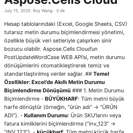
i
r
July 15, 2025
· Roy Wang · 3 dk
Hesap tablolarındaki (Excel, Google Sheets, CSV)
tutarsız metin durumu biçimlendirmesi yönetimi,
özellikle büyük veri setleriyle çalışırken sinir
bozucu olabilir. Aspose.Cells Cloud’un
PostUpdateWordCase WEB API’si, metin durumu
dönüşümlerini otomatikleştirerek temiz ve
standartlaştırılmış veriler sağlar. ##
Temel
Özellikler: Excel’de Akıllı Metin Durumu
Biçimlendirme Dönüşümü
### 1. Metin Durumu
Biçimlendirme -
BÜYÜKHARF
: Tüm metni büyük
harfe dönüştür (örneğin, “ürün adı” → “ÜRÜN
ADI”). -
Kullanım Durumu
: Ürün SKU’larını veya
fatura kimliklerini biçimlendirme (“inv_123” →
“INV_123”). -
küçükharf
: Tüm metni küçük harfe