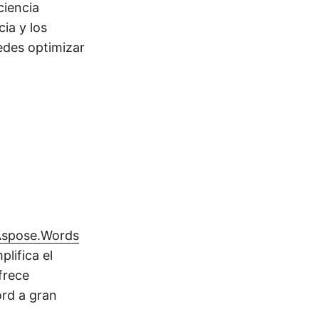
ciencia
cia y los
des optimizar
Aspose.Words
plifica el
frece
ord a gran