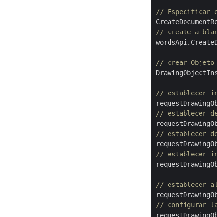
// Especificar 
CreateDocumentR
// create a bla
wordsApi.CreateD
// crear Objeto
DrawingObjectIn
// establecer i
requestDrawingO
// establecer d
requestDrawingO
// establecer d
requestDrawingO
// establecer i
requestDrawingO
// establecer a
// configurar l
requestDrawingO