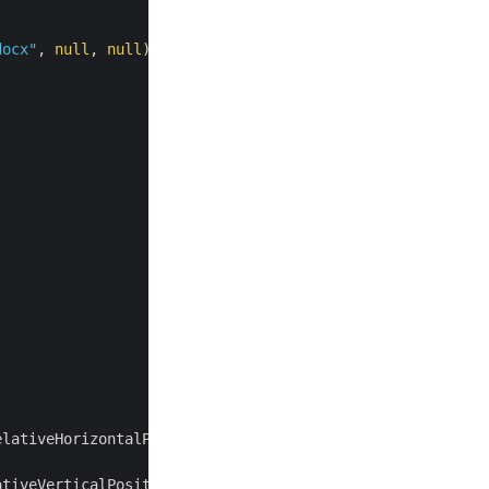
docx"
, 
null
, 
null
tiveVerticalPositionEnum.Margin;
