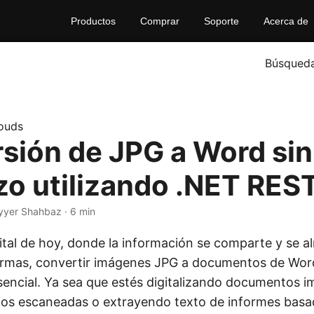
Productos
Comprar
Soporte
Acerca de
Búsqued
ouds
sión de JPG a Word sin
zo utilizando .NET RES
yyer Shahbaz · 6 min
igital de hoy, donde la información se comparte y se 
ormas, convertir imágenes JPG a documentos de Word
encial. Ya sea que estés digitalizando documentos i
tos escaneadas o extrayendo texto de informes basa