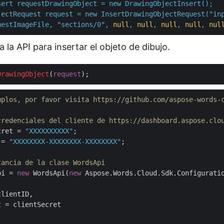
sert
requestDrawingObject
=
new
DrawingObjectInsert();
jectRequest
request
=
new
InsertDrawingObjectRequest("in
uestImageFile,
"sections/0"
,
null
,
null
,
null
,
null
,
nul
a la API para insertar el objeto de dibujo.
DrawingObject
(
request
mplos, por favor visita https://github.com/aspose-words-
credenciales del cliente de https://dashboard.aspose.clo
cret = 
"XXXXXXXXXX"
 = 
"XXXXXXXX-XXXXXXXX-XXXXXXXX"
;

tancia de la clase WordsApi
pi = 
new
 WordsApi(
new
 Aspose.Words.Cloud.Sdk.Configuratio
lientID,

 = clientSecret
