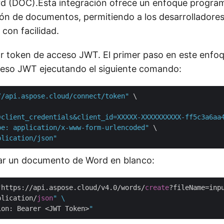
d (DOC).Esta integración ofrece un enfoque programá
ión de documentos, permitiendo a los desarrolladore
 con facilidad.
ar token de acceso JWT. El primer paso en este enfo
ceso JWT ejecutando el siguiente comando:
//api.aspose.cloud/connect/token"
 \

=client_credentials&client_id=XXXXX-XXXXXXXXXX-ff5c3a6aa
pe: application/x-www-form-urlencoded"
 \

plication/json"
rar un documento de Word en blanco:
"https://api.aspose.cloud/v4.0/words/
create
?fileName=inp
plication/
json
" \

ion: Bearer <JWT Token>