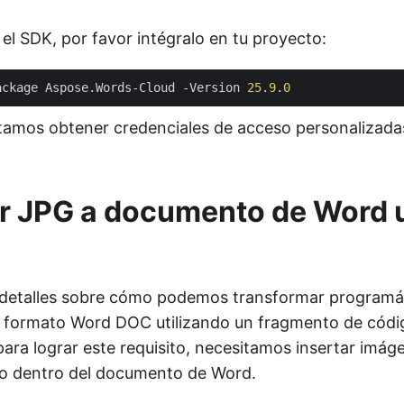
el SDK, por favor intégralo en tu proyecto:
ackage Aspose.Words-Cloud -Version 
25
.
9
.
0
tamos obtener credenciales de acceso personalizad
ir JPG a documento de Word
 detalles sobre cómo podemos transformar program
 formato Word DOC utilizando un fragmento de códi
para lograr este requisito, necesitamos insertar im
jo dentro del documento de Word.