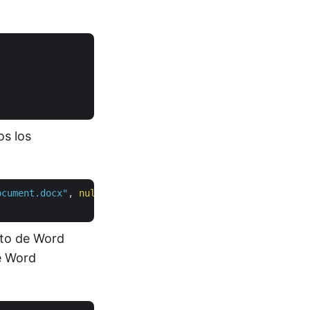
s los
ocument.docx"
, 
null
, 
null
);

nto de Word
e Word