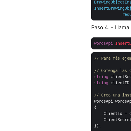
DrawingObjectIn
InsertDrawingOb
req
Paso 4. - Llama 
wordsApi
.Insert
// Para más eje
// Obtenga las 
string
 clientSe
string
 clientID
// Crea una ins
WordsApi wordsA
{

    ClientId = c
    ClientSecret
});
