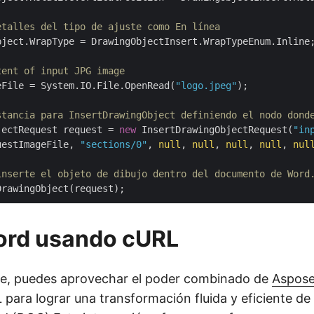
etalles del tipo de ajuste como En línea
bject.WrapType = DrawingObjectInsert.WrapTypeEnum.Inline;
tent of input JPG image
eFile = System.IO.File.OpenRead(
"logo.jpeg"
);

stancia para InsertDrawingObject definiendo el nodo dond
jectRequest request = 
new
 InsertDrawingObjectRequest(
"in
uestImageFile, 
"sections/0"
, 
null
, 
null
, 
null
, 
null
, 
nul
inserte el objeto de dibujo dentro del documento de Word
ord usando cURL
te, puedes aprovechar el poder combinado de
Aspose
ara lograr una transformación fluida y eficiente d