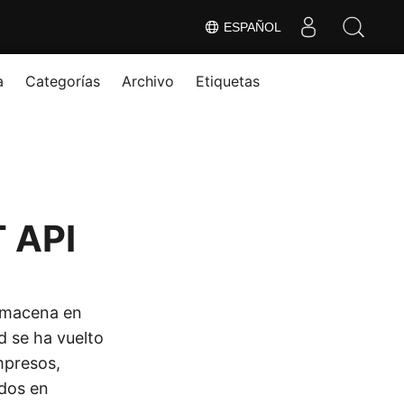
ESPAÑOL
a
Categorías
Archivo
Etiquetas
T API
almacena en
 se ha vuelto
mpresos,
dos en