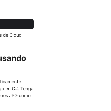
as de
Cloud
 usando
áticamente
go en C#. Tenga
ágenes JPG como