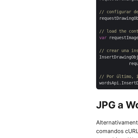
// configurar d
requestDrawingO
// load the con
var
 requestImag
// crear una in
InsertDrawingOb
            req
// Por último, 
JPG a W
Alternativamen
comandos cURL p