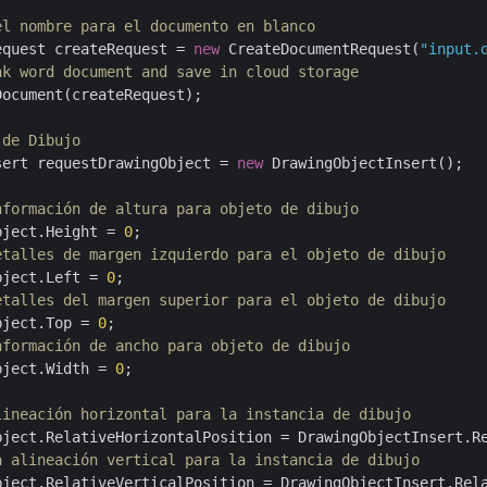
el nombre para el documento en blanco
equest createRequest = 
new
 CreateDocumentRequest(
"input.
nk word document and save in cloud storage
ocument(createRequest);

 de Dibujo
sert requestDrawingObject = 
new
 DrawingObjectInsert();

nformación de altura para objeto de dibujo
bject.Height = 
0
etalles de margen izquierdo para el objeto de dibujo
bject.Left = 
0
etalles del margen superior para el objeto de dibujo
bject.Top = 
0
nformación de ancho para objeto de dibujo
bject.Width = 
0
;

lineación horizontal para la instancia de dibujo
a alineación vertical para la instancia de dibujo
bject.RelativeVerticalPosition = DrawingObjectInsert.Rela