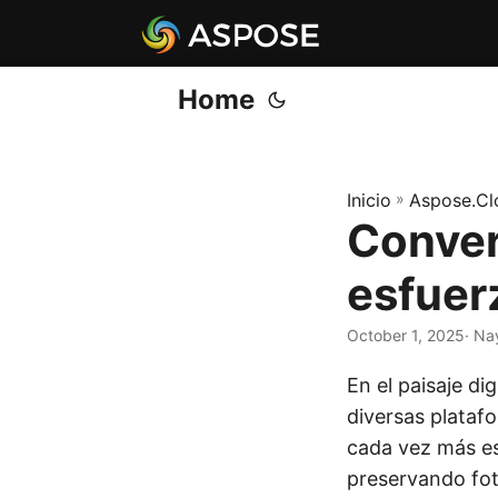
Home
Inicio
»
Aspose.Cl
Conver
esfuer
October 1, 2025
· Na
En el paisaje d
diversas plataf
cada vez más es
preservando fo