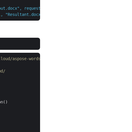
put.docx",
requestDrawingObject,
l
,
"Resultant.docx"
,
null
,
null
);
cloud/aspose-words-cloud-dotnet
ud/
n()
