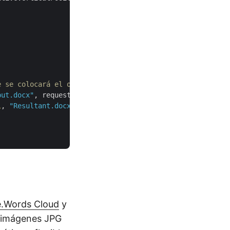


e se colocará el objeto de dibujo
put.docx"
, requestDrawingObject,

l
, 
"Resultant.docx"
, 
null
, 
null
);

.
.Words Cloud
y
e imágenes JPG