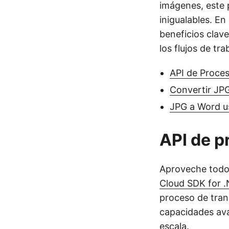
imágenes, este 
inigualables. En
beneficios clav
los flujos de t
API de Proce
Convertir JP
JPG a Word 
API de p
Aproveche todo 
Cloud SDK for 
proceso de tran
capacidades ava
escala.