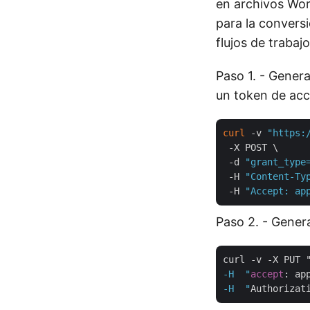
en archivos Wor
para la convers
flujos de trabajo
Paso 1. - Gener
un token de ac
curl
 -v 
"https:
 -X POST \

 -d 
"grant_type
 -H 
"Content-Ty
 -H 
"Accept: ap
Paso 2. - Gene
curl -v -X PUT 
-H  "
accept
: ap
-H  "
Authorizat