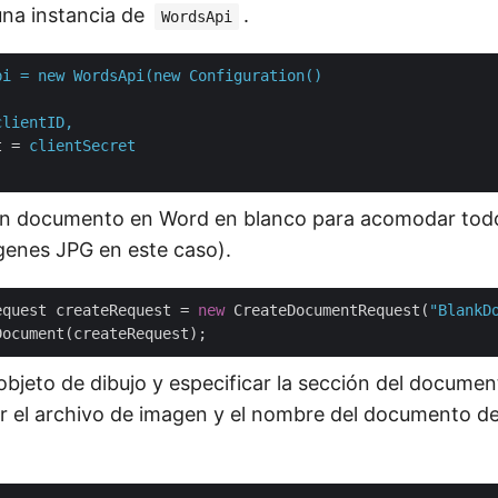
una instancia de
.
WordsApi
pi = new WordsApi(new Configuration()
clientID,
t
 = 
clientSecret
 un documento en Word en blanco para acomodar todo
enes JPG en este caso).
equest createRequest = 
new
 CreateDocumentRequest(
"BlankD
 objeto de dibujo y especificar la sección del docume
r el archivo de imagen y el nombre del documento d