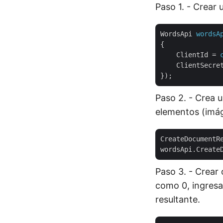
Paso 1. - Crear 
WordsApi
wordsA
{
ClientId
 = 
ClientSecre
});
Paso 2. - Crea
elementos (imág
CreateDocumentR
Paso 3. - Crear
como 0, ingresa
resultante.