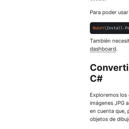
Para poder usar 
NuGet
\Install-P
También necesi
dashboard
.
Convert
C#
Exploremos los
imágenes JPG a
en cuenta que, 
objetos de dibu