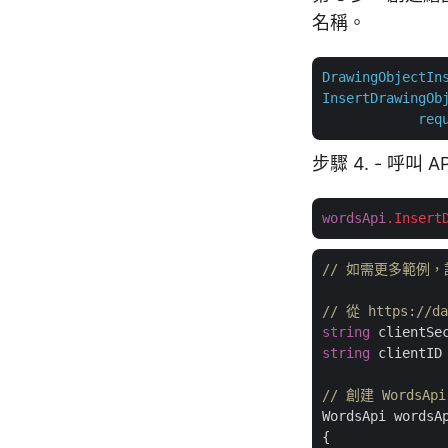
名稱。
DrawingObjectIn
InsertDrawingOb
req
步驟 4. - 呼叫
wordsApi
.Insert
// 如需更多範例，請訪問 
// 從 https://
string
 clientSe
string
 clientID
// 創建 WordsA
WordsApi wordsA
{
