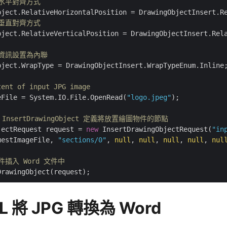
的水平對齊方式
的垂直對齊方式
bject.RelativeVerticalPosition = DrawingObjectInsert.Rela
細資訊設置為內聯
bject.WrapType = DrawingObjectInsert.WrapTypeEnum.Inline;
tent of input JPG image
eFile = System.IO.File.OpenRead(
"logo.jpeg"
);

InsertDrawingObject 定義將放置繪圖物件的節點
jectRequest request = 
new
 InsertDrawingObjectRequest(
"in
uestImageFile, 
"sections/0"
, 
null
, 
null
, 
null
, 
null
, 
nul
件插入 Word 文件中
L 將 JPG 轉換為 Word