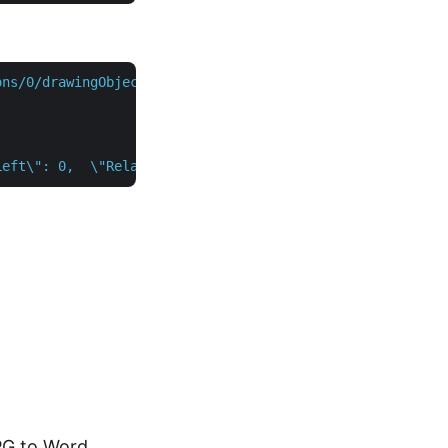
ons/0/drawingObjects?destFileName={outputFile}"
 \

Left\": 0,  \"RelativeVerticalPosition\": \"Margin\",  \
PG to Word