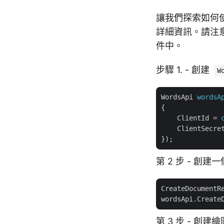
讓我們探索如何使用
詳細資訊。請注意
件中。
步驟 1. - 創建
W
WordsApi
wordsA
{
ClientId
 = 
ClientSecre
});
第 2 步 - 創
CreateDocumentR
第 3 步 - 創