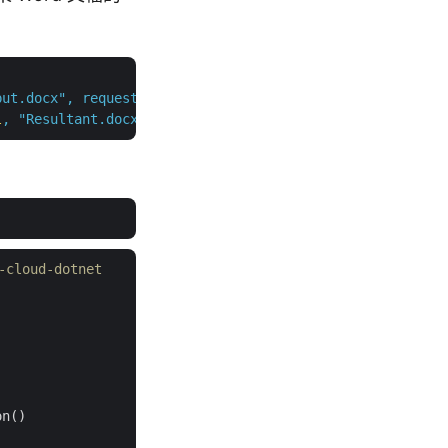
put.docx",
requestDrawingObject,
l
,
"Resultant.docx"
,
null
,
null
);
cloud-dotnet
n()
