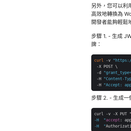
另外，您可以利
高效地轉換為 W
開發者能夠輕鬆
步驟 1. - 生
牌：
curl
 -v 
"https:
 -X POST \

 -d 
"grant_type
 -H 
"Content-Ty
 -H 
"Accept: ap
步驟 2. - 生成
curl -v -X PUT 
-H  "
accept
: ap
-H  "
Authorizat