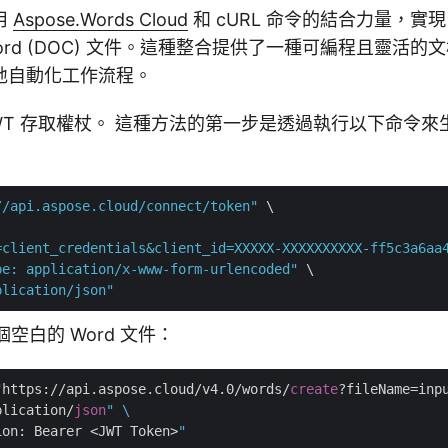
用
Aspose.Words Cloud
和 cURL 命令的結合力量，實現
ord (DOC) 文件。這種整合提供了一種可編程且靈活的
地自動化工作流程。
成 JWT 存取權杖。 這種方法的第一步是透過執行以下命令來生
//api.aspose.cloud/connect/token"
 \

=client_credentials&client_id=XXXXX-XXXXXXXXXX-ff5c3a6aa
pe: application/x-www-form-urlencoded"
 \

plication/json"
一個空白的 Word 文件：
"https://api.aspose.cloud/v4.0/words/
create
?fileName=inp
plication/
json
" \

ion: Bearer <JWT Token>