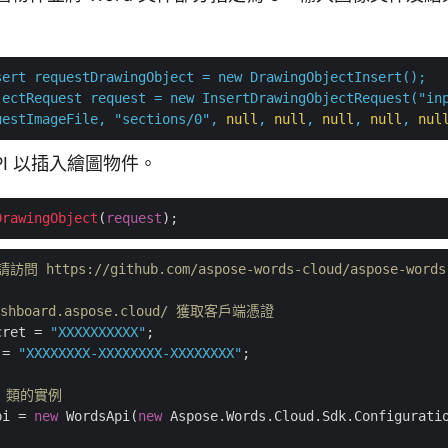
sert
requestDrawingObject
=
new
DrawingObjectInsert();
jectRequest
request
=
new
InsertDrawingObjectRequest("in
uestImageFile,
"sections/0"
,
null
,
null
,
null
,
null
,
nul
 API 以插入繪圖物件。
DrawingObject
(
request
https://github.com/aspose-words-cloud/aspose-words-
dashboard.aspose.cloud/ 獲取客戶端憑證
cret = 
"XXXXXXXXXX"
 = 
"XXXXXXXX-XXXXXXXX-XXXXXXXX"
;

pi 類的實例
pi = 
new
 WordsApi(
new
 Aspose.Words.Cloud.Sdk.Configuratio