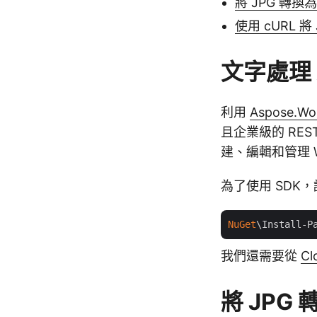
將 JPG 轉換為
使用 cURL 將
文字處理 
利用
Aspose.Wor
且企業級的 RE
建、編輯和管理 W
為了使用 SDK
NuGet
\Install-P
我們還需要從
Cl
將 JPG 