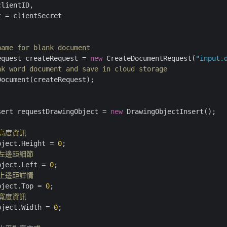
lientID,

 = clientSecret

name for blank document
equest createRequest = 
new
 CreateDocumentRequest(
"input.
nk word document and save in cloud storage
ocument(createRequest);

sert requestDrawingObject = 
new
 DrawingObjectInsert();

的高度資訊
bject.Height = 
0
的左邊距細節
bject.Left = 
0
的上邊距詳情
bject.Top = 
0
的寬度資訊
bject.Width = 
0
;
