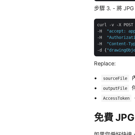
步驟 3. - 將 
curl -v -X POST
-H  
"accept: ap
-H  
"Authorizat
-H  
"Content-Ty
-d {
"drawingObj
Replace:
內
sourceFile
伴
outputFile
AccessToken
免費 JPG
如果您偏好快速