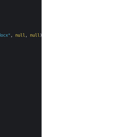
docx"
, 
null
, 
null