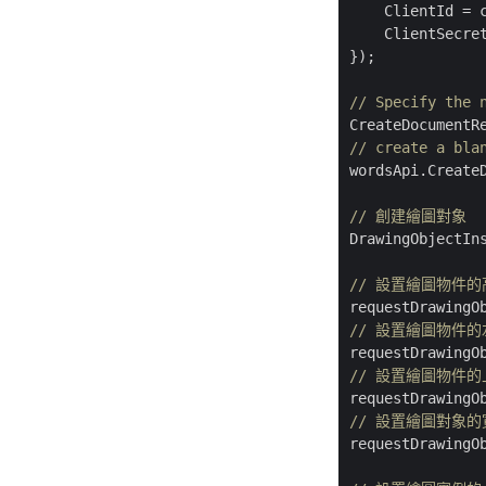
    ClientId = c
    ClientSecret
});

// Specify the 
CreateDocumentR
// create a bla
wordsApi.CreateD
// 創建繪圖對象
DrawingObjectIn
// 設置繪圖物件
requestDrawingO
// 設置繪圖物件
requestDrawingO
// 設置繪圖物件
requestDrawingO
// 設置繪圖對象
requestDrawingO