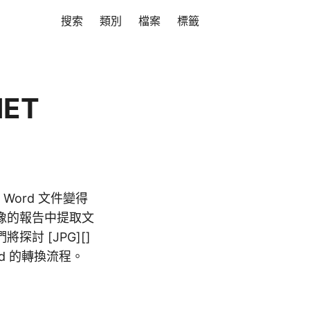
搜索
類別
檔案
標籤
NET
Word 文件變得
像的報告中提取文
討 [JPG][]
d 的轉換流程。