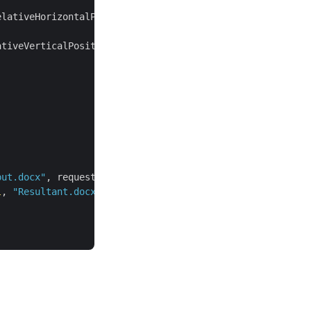
tiveVerticalPositionEnum.Margin;



put.docx"
, requestDrawingObject,

l
, 
"Resultant.docx"
, 
null
, 
null
);
