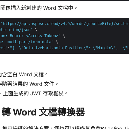
JPG 圖像插入新創建的 Word 文檔中。
 
"https://api.aspose.cloud/v4.0/words/{sourceFile}/secti
plication/json"
 \

ion: Bearer <Access_Token>"
 \

pe: multipart/form-data"
 \

ect"
:
"{  \"RelativeHorizontalPosition\": \"Margin\",  \"
含空白 Word 文檔。
隨著結果的 Word 文件。
- 上面生成的 JWT 存取權杖。
 轉 Word 文檔轉換器
、無需編碼的解決方案，您也可以透過其免費的
online J