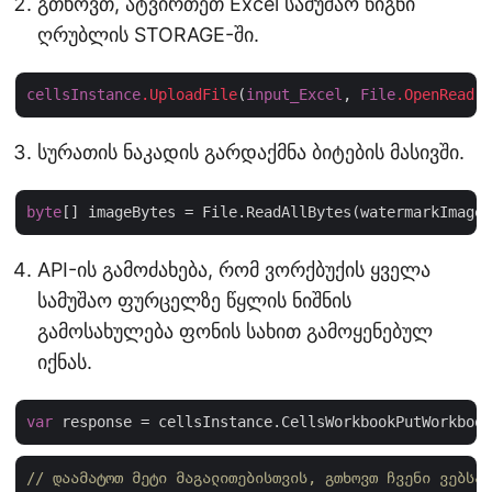
გთხოვთ, ატვირთეთ Excel სამუშაო წიგნი
ღრუბლის STORAGE-ში.
cellsInstance
.UploadFile
(
input_Excel
, 
File
.OpenRead
(
i
სურათის ნაკადის გარდაქმნა ბიტების მასივში.
byte
API-ის გამოძახება, რომ ვორქბუქის ყველა
სამუშაო ფურცელზე წყლის ნიშნის
გამოსახულება ფონის სახით გამოყენებულ
იქნას.
var
 response = cellsInstance.CellsWorkbookPutWorkbook
// დაამატოთ მეტი მაგალითებისთვის, გთხოვთ ჩვენი ვებსაი