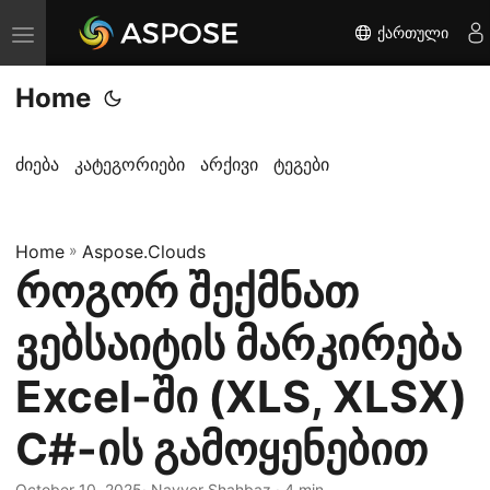
ქართული
T
o
Home
g
g
l
ძიება
კატეგორიები
არქივი
ტეგები
e
n
Home
a
»
Aspose.Clouds
როგორ შექმნათ
v
i
ვებსაიტის მარკირება
g
a
Excel-ში (XLS, XLSX)
t
C#-ის გამოყენებით
i
o
October 10, 2025
· Nayyer Shahbaz · 4 min