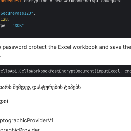
ionRequest
 encryption = new WorkbookEncryptionRequest

"SecurePass123"
,

 
128
,

ype = 
"XOR"
to password protect the Excel workbook and save the 
.
cellsApi.CellsWorkbookPostEncryptDocument(inputExcel, en
მხარს შემდეგ დასტურების ტიპებს
დი)
tographicProviderV1
graphicProvider