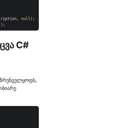
cryption, 
null
);

"
ცვა C#
 უზრუნველყოფს,
ობიარე