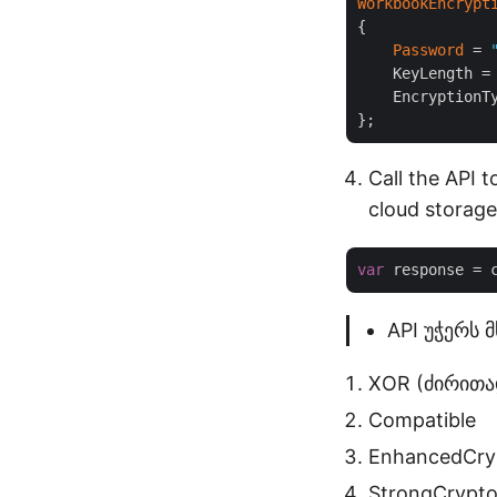
WorkbookEncrypt
{

Password
 = 
    KeyLength =
    EncryptionT
Call the API 
cloud storage
var
 response = 
API უჭერს 
XOR (ძირითა
Compatible
EnhancedCryp
StrongCrypto