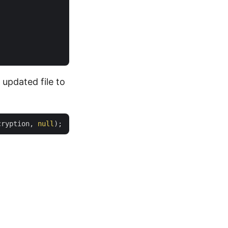
updated file to
cryption, 
null