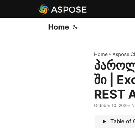
Home
Home
»
Aspose.C
პაროლ
ში | E
REST A
October 10, 2025
· 
Table of