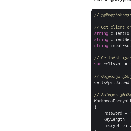
// უდმოდებისათვ
// Get client c
string
 clientId
string
 clientSe
string
 inputExc
// CellsApi კლა
var
 cellsApi = 
// მიუთითეთ გაწ
cellsApi.UploadF
// პაროლის კრიპ
WorkbookEncrypt
{

    Password = 
    KeyLength =
    EncryptionT