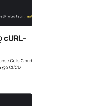
eetProtection, 
null
);

დ cURL-
se.Cells Cloud
ა და CI/CD