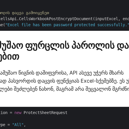
როლის დაცვა გამოიყენეთ
cellsApi.CellsWorkbookPostEncryptDocument(inputExcel, en
ne(
"Excel file has been password protected successfully.
ამუშაო ფურცლის პაროლის და
ებით
მუშაო წიგნის დაშიფვრისა, API ასევე უჭერს მხარს
დ პასვორდის დაცვის ფუნქციას Excel-სქემებზე. ეს
ლები შეძლებენ ნახონ, მაგრამ არა შეცვალონ მგრძნ
tion = 
new
 ProtectSheetRequest

ype = 
"All"
,
