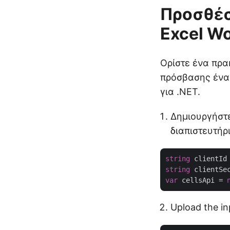
Προσθέσ
Excel W
Ορίστε ένα πρα
πρόσβασης ένα 
για .NET.
Δημιουργήστ
διαπιστευτήρ
string
 clientId
string
 clientSe
var
 cellsApi = 
Upload the in