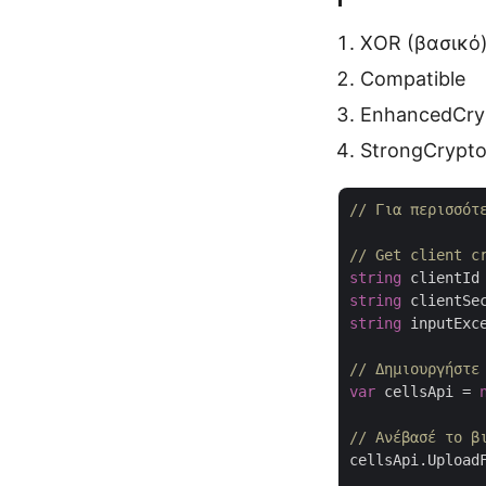
XOR (βασικό
Compatible
EnhancedCryp
StrongCrypto
// Για περισσότ
// Get client c
string
 clientId
string
 clientSe
string
 inputExc
// Δημιουργήστε
var
 cellsApi = 
// Ανέβασέ το β
cellsApi.UploadF