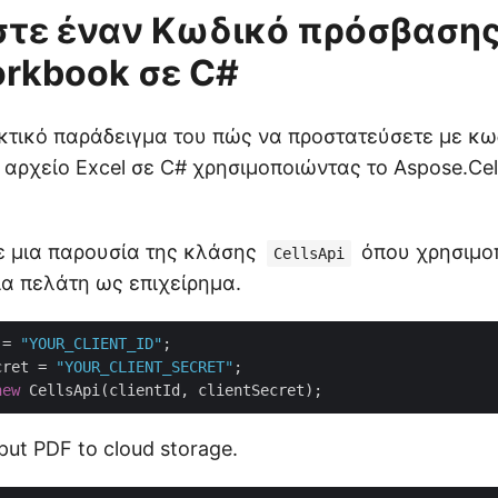
τε έναν Κωδικό πρόσβασης
orkbook σε C#
κτικό παράδειγμα του πώς να προστατεύσετε με κω
αρχείο Excel σε C# χρησιμοποιώντας το Aspose.Cel
ε μια παρουσία της κλάσης
όπου χρησιμο
CellsApi
ια πελάτη ως επιχείρημα.
 = 
"YOUR_CLIENT_ID"
cret = 
"YOUR_CLIENT_SECRET"
new
put PDF to cloud storage.