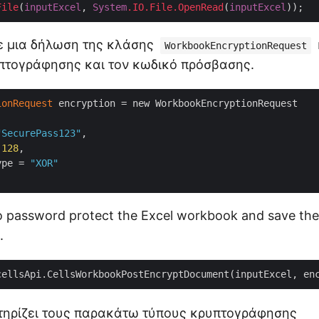
File
(
inputExcel
, 
System
.IO
.File
.OpenRead
(
inputExcel
ε μια δήλωση της κλάσης
WorkbookEncryptionRequest
πτογράφησης και τον κωδικό πρόσβασης.
ionRequest
 encryption = new WorkbookEncryptionRequest

"SecurePass123"
,

 
128
,

ype = 
"XOR"
to password protect the Excel workbook and save the 
.
cellsApi.CellsWorkbookPostEncryptDocument(inputExcel, en
τηρίζει τους παρακάτω τύπους κρυπτογράφησης