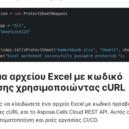
tion = 
new
 ProtectSheetRequest

ype = 
"All"
,

"SheetLock123"
llsApi.CellsProtectSheet(
"myWorkbook.xlsx"
, 
"Sheet1"
, sh
ne(
"Excel worksheet successfully password protected."
α αρχείου Excel με κωδικό
ης χρησιμοποιώντας cURL
ς να κλειδώσετε ένα αρχείο Excel με κωδικό πρόσ
ς cURL και το Aspose.Cells Cloud REST API. Αυτός ο
υτοματοποίηση και ροές εργασίας CI/CD.