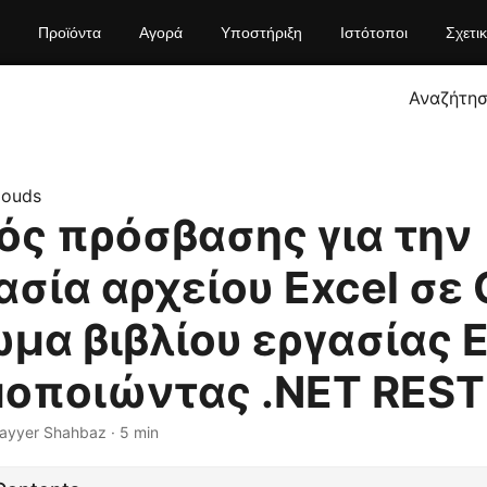
Προϊόντα
Αγορά
Υποστήριξη
Ιστότοποι
Σχετι
Αναζήτη
louds
ός πρόσβασης για την
σία αρχείου Excel σε 
μα βιβλίου εργασίας E
μοποιώντας .NET REST
Nayyer Shahbaz · 5 min