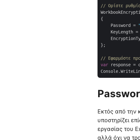
// Ορίστε ρυθμί
WorkbookEncrypt
{

    Password = 
    KeyLength =
    EncryptionT
};

// Εφαρμόστε πρ
var
 response = 
Console.WriteLi
Password
Εκτός από την 
υποστηρίζει επ
εργασίας του E
αλλά όχι να τρ