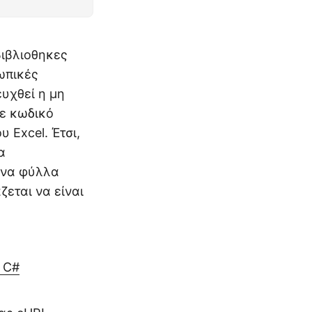
βιβλιοθηκες
ωπικές
ευχθεί η μη
με κωδικό
 Excel. Έτσι,
α
ένα φύλλα
ζεται να είναι
 C#