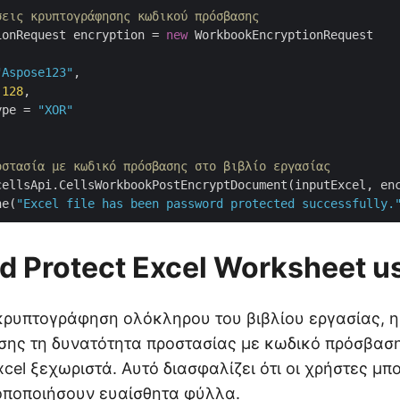
σεις κρυπτογράφησης κωδικού πρόσβασης
ionRequest encryption = 
new
 WorkbookEncryptionRequest

"Aspose123"
,

 
128
,

ype = 
"XOR"
οστασία με κωδικό πρόσβασης στο βιβλίο εργασίας
cellsApi.CellsWorkbookPostEncryptDocument(inputExcel, en
ne(
"Excel file has been password protected successfully.
 Protect Excel Worksheet u
κρυπτογράφηση ολόκληρου του βιβλίου εργασίας, η
ίσης τη δυνατότητα προστασίας με κωδικό πρόσβα
xcel ξεχωριστά. Αυτό διασφαλίζει ότι οι χρήστες μπ
οποποιήσουν ευαίσθητα φύλλα.