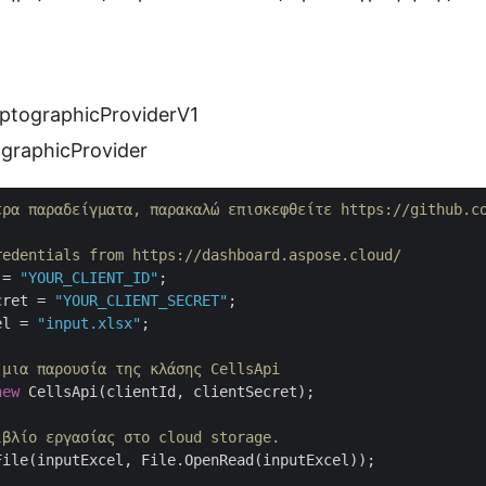
)
tographicProviderV1
graphicProvider
ερα παραδείγματα, παρακαλώ επισκεφθείτε https://github.c
redentials from https://dashboard.aspose.cloud/
 = 
"YOUR_CLIENT_ID"
cret = 
"YOUR_CLIENT_SECRET"
el = 
"input.xlsx"
;

 μια παρουσία της κλάσης CellsApi 
new
 CellsApi(clientId, clientSecret);

ιβλίο εργασίας στο cloud storage.
ile(inputExcel, File.OpenRead(inputExcel));
