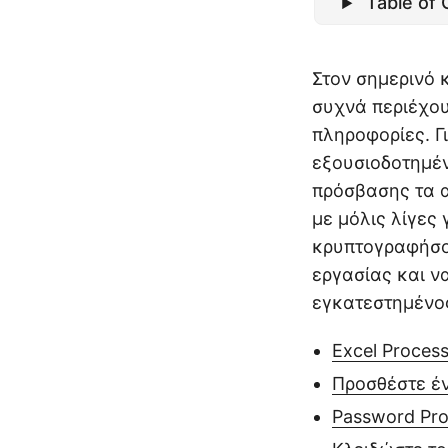
Table of
Στον σημερινό 
συχνά περιέχου
πληροφορίες. Γ
εξουσιοδοτημέν
πρόσβασης τα α
με μόλις λίγες
κρυπτογραφήσο
εργασίας και ν
εγκατεστημένος
Excel Process
Προσθέστε έν
Password Pro