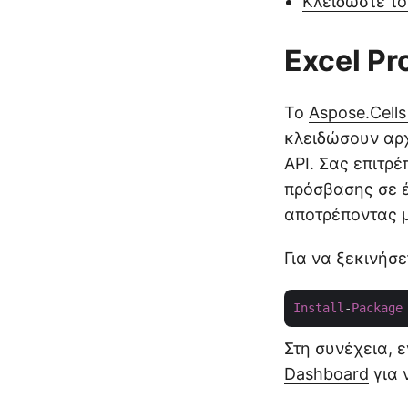
Κλειδώστε το
Excel Pr
Το
Aspose.Cells
κλειδώσουν αρχ
API. Σας επιτρ
πρόσβασης σε έ
αποτρέποντας μ
Για να ξεκινήσ
Install
-
Package
Στη συνέχεια, 
Dashboard
για 