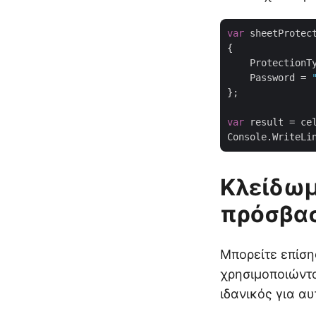
var
 sheetProtec
{

    ProtectionT
    Password = 
};

var
 result = ce
Console.WriteLi
Κλείδωμ
πρόσβασ
Μπορείτε επίση
χρησιμοποιώντα
ιδανικός για α