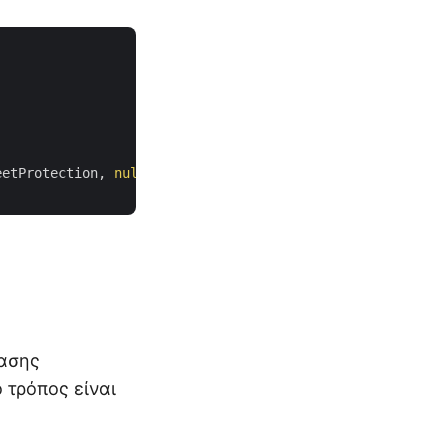
eetProtection, 
null
);

βασης
 τρόπος είναι