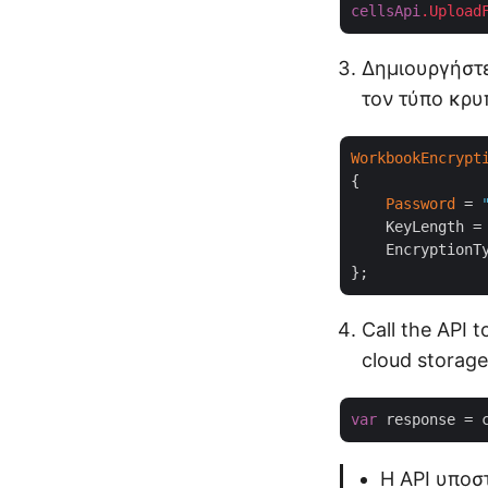
cellsApi
.Upload
Δημιουργήστ
τον τύπο κρυ
WorkbookEncrypt
{

Password
 = 
    KeyLength =
    EncryptionT
Call the API 
cloud storage
var
 response = 
Η API υποσ