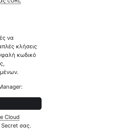
τας cURL
ές να
απλές κλήσεις
ασφαλή κωδικό
ς,
ομένων.
Manager:
e Cloud
 Secret σας.