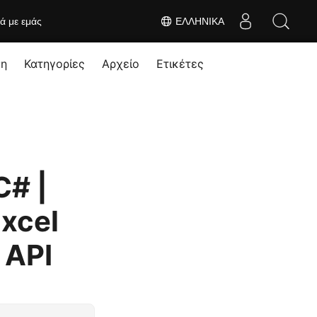
κά με εμάς
ΕΛΛΗΝΙΚΆ
ση
Κατηγορίες
Αρχείο
Ετικέτες
C# |
xcel
 API