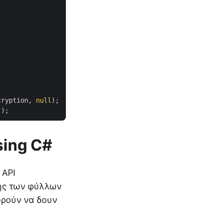
cryption, 
null
);

"
sing C#
 API
σης των φύλλων
ορούν να δουν