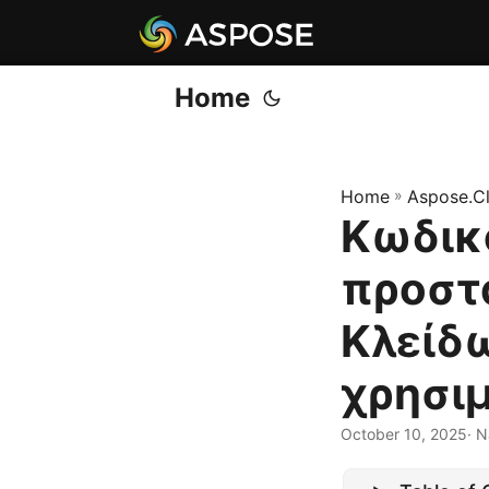
Home
Home
»
Aspose.C
Κωδικ
προστα
Κλείδω
χρησι
October 10, 2025
· 