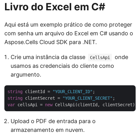
Livro do Excel em C#
Aqui está um exemplo prático de como proteger
com senha um arquivo do Excel em C# usando o
Aspose.Cells Cloud SDK para .NET.
Crie uma instância da classe
onde
CellsApi
usamos as credenciais do cliente como
argumento.
string
 clientId = 
"YOUR_CLIENT_ID"
string
 clientSecret = 
"YOUR_CLIENT_SECRET"
var
 cellsApi = 
new
Upload o PDF de entrada para o
armazenamento em nuvem.