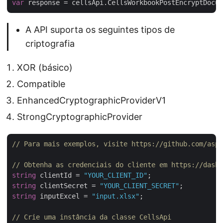
var
 response = cellsApi.CellsWorkbookPostEncryptDocum
A API suporta os seguintes tipos de
criptografia
XOR (básico)
Compatible
EnhancedCryptographicProviderV1
StrongCryptographicProvider
// Para mais exemplos, visite https://github.com/aspo
// Obtenha as credenciais do cliente em https://dashb
string
 clientId = 
"YOUR_CLIENT_ID"
string
 clientSecret = 
"YOUR_CLIENT_SECRET"
string
 inputExcel = 
"input.xlsx"
;

// Crie uma instância da classe CellsApi 