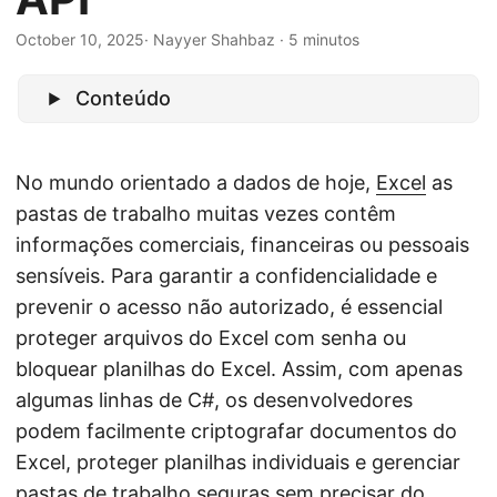
ã
o
October 10, 2025
· Nayyer Shahbaz · 5 minutos
Conteúdo
No mundo orientado a dados de hoje,
Excel
as
pastas de trabalho muitas vezes contêm
informações comerciais, financeiras ou pessoais
sensíveis. Para garantir a confidencialidade e
prevenir o acesso não autorizado, é essencial
proteger arquivos do Excel com senha ou
bloquear planilhas do Excel. Assim, com apenas
algumas linhas de C#, os desenvolvedores
podem facilmente criptografar documentos do
Excel, proteger planilhas individuais e gerenciar
pastas de trabalho seguras sem precisar do