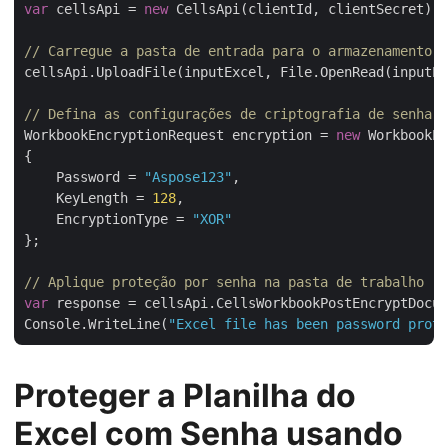
var
 cellsApi = 
new
 CellsApi(clientId, clientSecret);

// Carregue a pasta de entrada para o armazenamento e
cellsApi.UploadFile(inputExcel, File.OpenRead(inputEx
// Defina as configurações de criptografia de senha
WorkbookEncryptionRequest encryption = 
new
 WorkbookEn
{

    Password = 
"Aspose123"
,

    KeyLength = 
128
,

    EncryptionType = 
"XOR"
};

// Aplique proteção por senha na pasta de trabalho
var
 response = cellsApi.CellsWorkbookPostEncryptDocum
Console.WriteLine(
"Excel file has been password prote
Proteger a Planilha do
Excel com Senha usando