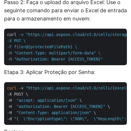
Passo 2: Faça o upload do arquivo Excel: Use o
seguinte comando para enviar o Excel de entrada
para o armazenamento em nuvem:
curl
-v "https://api.aspose.cloud/v3.0/cells/storage/
-X PUT \

-F file=@{protectedFilePath} \

-H "Content-Type: multipart/form-data" \

-H "Authorization: Bearer {ACCESS_TOKEN}"
Etapa 3: Aplicar Proteção por Senha:
curl
 -v 
"https://api.aspose.cloud/v3.0/cells/{excelFi
-X POST \

-H  
"accept: application/json"
 \

-H  
"authorization: Bearer {ACCESS_TOKEN}"
 \

-H  
"Content-Type: application/json"
 \

-d 
"{  \"EncryptionType\": \"XOR\",  \"KeyLength\": 1