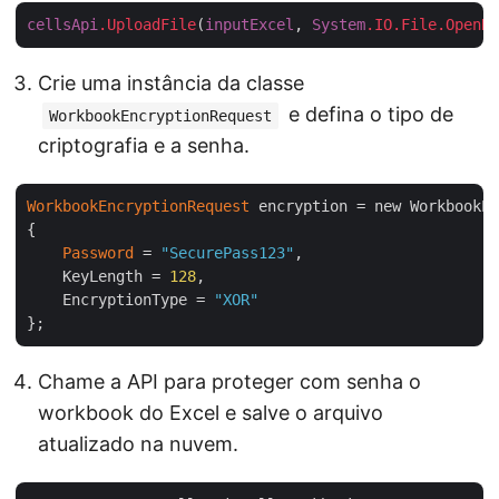
cellsApi
.UploadFile
(
inputExcel
, 
System
.IO
.File
.OpenRe
Crie uma instância da classe
e defina o tipo de
WorkbookEncryptionRequest
criptografia e a senha.
WorkbookEncryptionRequest
 encryption = new WorkbookEn
{

Password
 = 
"SecurePass123"
,

    KeyLength = 
128
,

    EncryptionType = 
"XOR"
Chame a API para proteger com senha o
workbook do Excel e salve o arquivo
atualizado na nuvem.