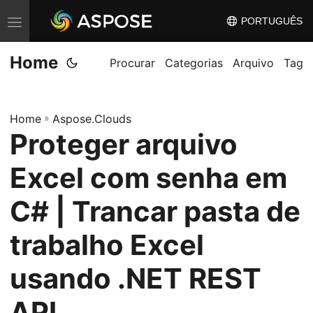
PORTUGUÊS
A
l
Home
t
Procurar
Categorias
Arquivo
Tag
e
r
Home
»
Aspose.Clouds
n
Proteger arquivo
a
r
Excel com senha em
n
a
C# | Trancar pasta de
v
trabalho Excel
e
g
usando .NET REST
a
ç
API