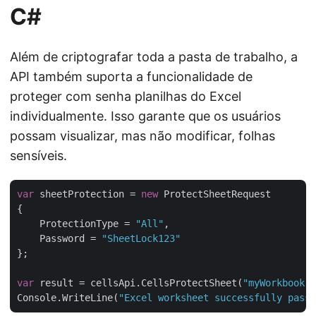
C#
Além de criptografar toda a pasta de trabalho, a
API também suporta a funcionalidade de
proteger com senha planilhas do Excel
individualmente. Isso garante que os usuários
possam visualizar, mas não modificar, folhas
sensíveis.
var
 sheetProtection = 
new
 ProtectSheetRequest

{

    ProtectionType = 
"All"
,

    Password = 
"SheetLock123"
};

var
 result = cellsApi.CellsProtectSheet(
"myWorkbook.x
Console.WriteLine(
"Excel worksheet successfully passw