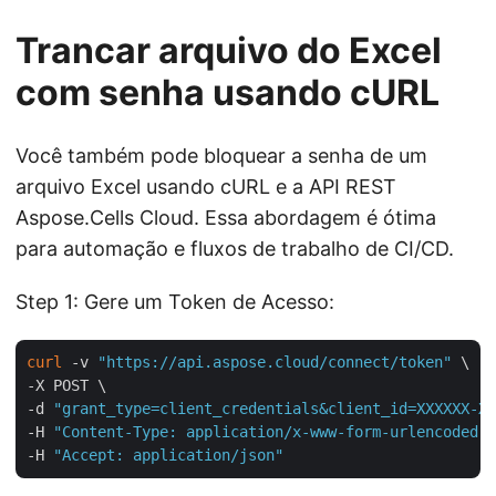
Trancar arquivo do Excel
com senha usando cURL
Você também pode bloquear a senha de um
arquivo Excel usando cURL e a API REST
Aspose.Cells Cloud. Essa abordagem é ótima
para automação e fluxos de trabalho de CI/CD.
Step 1: Gere um Token de Acesso:
curl
 -v 
"https://api.aspose.cloud/connect/token"
 \

-X POST \

-d 
"grant_type=client_credentials&client_id=XXXXXX-XX
-H 
"Content-Type: application/x-www-form-urlencoded"
 
-H 
"Accept: application/json"