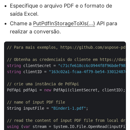
Especifique o arquivo PDF e o formato de
saída Excel.
Chame a
PutPdfInStorageToXls(…)
API para
realizar a conversão.
// Para mais exemplos, https://github.com/aspose-pdf-
// Obtenha as credenciais do cliente em https://dashb
string
 clientSecret = 
"c71cfe618cc6c0944f8f96bdef9813
string
 clientID = 
"163c02a1-fcaa-4f79-be54-33012487e7
// crie uma instância de PdfApi
PdfApi pdfApi = 
new
 PdfApi(clientSecret, clientID);

// name of input PDF file
String inputFile = 
"Binder1-1.pdf"
;

// read the content of input PDF file from local driv
using
 (
var
 stream = System.IO.File.OpenRead(inputFile