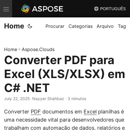
PORTUGUÊS
A
l
Home
t
Procurar
Categorias
Arquivo
Tag
e
r
Home
»
Aspose.Clouds
n
Converter PDF para
a
r
Excel (XLS/XLSX) em
n
a
C# .NET
v
July 22, 2025
· Nayyer Shahbaz · 3 minutos
e
g
Converter
PDF
documentos em
Excel
planilhas é
a
uma necessidade vital para desenvolvedores que
ç
trabalham com automação de dados, relatórios e