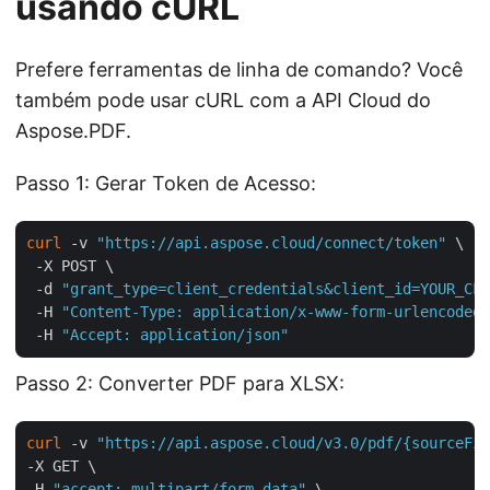
usando cURL
Prefere ferramentas de linha de comando? Você
também pode usar cURL com a API Cloud do
Aspose.PDF.
Passo 1: Gerar Token de Acesso:
curl
 -v 
"https://api.aspose.cloud/connect/token"
 \

 -X POST \

 -d 
"grant_type=client_credentials&client_id=YOUR_CLI
 -H 
"Content-Type: application/x-www-form-urlencoded"
 -H 
"Accept: application/json"
Passo 2: Converter PDF para XLSX:
curl
 -v 
"https://api.aspose.cloud/v3.0/pdf/{sourceFil
-X GET \

-H 
"accept: multipart/form-data"
 \
