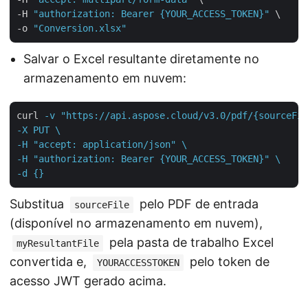
-H 
"authorization: Bearer {YOUR_ACCESS_TOKEN}"
 \

-o 
"Conversion.xlsx"
Salvar o Excel resultante diretamente no
armazenamento em nuvem:
curl
-v "https://api.aspose.cloud/v3.0/pdf/{sourceFil
-X PUT \

-H "accept: application/json" \

-H "authorization: Bearer {YOUR_ACCESS_TOKEN}" \

-d {}
Substitua
pelo PDF de entrada
sourceFile
(disponível no armazenamento em nuvem),
pela pasta de trabalho Excel
myResultantFile
convertida e,
pelo token de
YOURACCESSTOKEN
acesso JWT gerado acima.