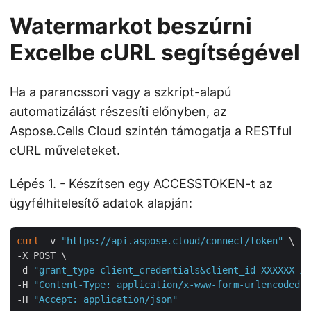
Watermarkot beszúrni
Excelbe cURL segítségével
Ha a parancssori vagy a szkript-alapú
automatizálást részesíti előnyben, az
Aspose.Cells Cloud szintén támogatja a RESTful
cURL műveleteket.
Lépés 1. - Készítsen egy ACCESSTOKEN-t az
ügyfélhitelesítő adatok alapján:
curl
 -v 
"https://api.aspose.cloud/connect/token"
 \

-X POST \

-d 
"grant_type=client_credentials&client_id=XXXXXX-XX
-H 
"Content-Type: application/x-www-form-urlencoded"
 
-H 
"Accept: application/json"