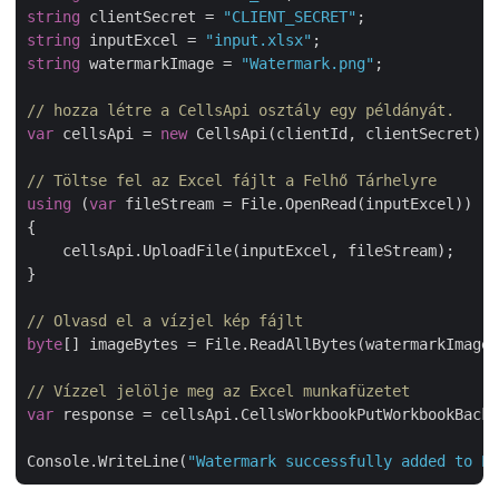
string
 clientSecret = 
"CLIENT_SECRET"
string
 inputExcel = 
"input.xlsx"
string
 watermarkImage = 
"Watermark.png"
;

// hozza létre a CellsApi osztály egy példányát.
var
 cellsApi = 
new
 CellsApi(clientId, clientSecret);

// Töltse fel az Excel fájlt a Felhő Tárhelyre
using
 (
var
 fileStream = File.OpenRead(inputExcel))

{

    cellsApi.UploadFile(inputExcel, fileStream);

}

// Olvasd el a vízjel kép fájlt
byte
[] imageBytes = File.ReadAllBytes(watermarkImage)
// Vízzel jelölje meg az Excel munkafüzetet
var
 response = cellsApi.CellsWorkbookPutWorkbookBackg
Console.WriteLine(
"Watermark successfully added to Ex