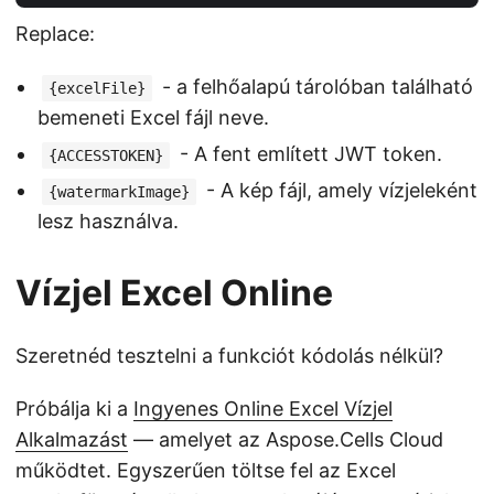
Replace:
- a felhőalapú tárolóban található
{excelFile}
bemeneti Excel fájl neve.
- A fent említett JWT token.
{ACCESSTOKEN}
- A kép fájl, amely vízjeleként
{watermarkImage}
lesz használva.
Vízjel Excel Online
Szeretnéd tesztelni a funkciót kódolás nélkül?
Próbálja ki a
Ingyenes Online Excel Vízjel
Alkalmazást
— amelyet az Aspose.Cells Cloud
működtet. Egyszerűen töltse fel az Excel