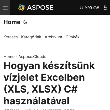
MAGYAR
T
o
Home
g
g
l
Keresés
Kategóriák
Archívum
Címkék
e
n
Home
a
»
Aspose.Clouds
Hogyan készítsünk
v
i
vízjelet Excelben
g
a
(XLS, XLSX) C#
t
használatával
i
o
October 10, 2025
· Nayyer Shahbaz · 4 perc