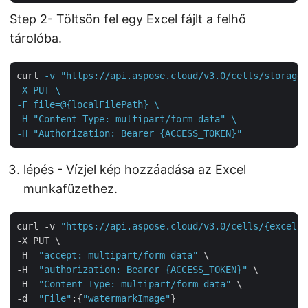
Step 2- Töltsön fel egy Excel fájlt a felhő
tárolóba.
curl
-v "https://api.aspose.cloud/v3.0/cells/storage/
-X PUT \

-F file=@{localFilePath} \

-H "Content-Type: multipart/form-data" \

-H "Authorization: Bearer {ACCESS_TOKEN}"
lépés - Vízjel kép hozzáadása az Excel
munkafüzethez.
curl -v 
"https://api.aspose.cloud/v3.0/cells/{excelFi
-X PUT \

-H  
"accept: multipart/form-data"
 \

-H  
"authorization: Bearer {ACCESS_TOKEN}"
 \

-H  
"Content-Type: multipart/form-data"
 \

-d  
"File"
:{
"watermarkImage"