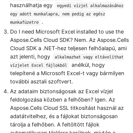
használhatja egy
egyedi vízjel alkalmazásához
egy adott munkalapra, nem pedig az egész
.
munkafüzetre
Do I need Microsoft Excel installed to use the
Aspose.Cells Cloud SDK? Nem. Az Aspose.Cells
Cloud SDK a .NET-hez teljesen felhőalapú, ami
azt jelenti, hogy
alkalmazhat vagy eltávolíthat
anélkül, hogy
vízjelet Excel fájlokból
telepítené a Microsoft Excel-t vagy bármilyen
további asztali szoftvert.
Az adataim biztonságosak az Excel vízjel
feldolgozása közben a felhőben? Igen. Az
Aspose.Cells Cloud SSL titkosítást használ az
adatátvitelhez, és a fájlokat biztonságosan
tárolja a felhőben. A feltöltött fájlok
automatikusan törlésre kerülnek, miután a