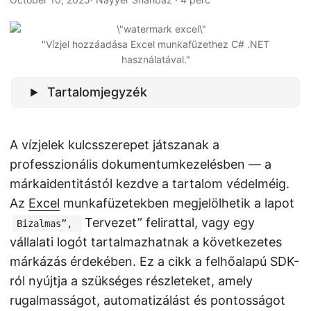
n
"Vízjel hozzáadása Excel munkafüzethez C# .NET
használatával."
Tartalomjegyzék
A vízjelek kulcsszerepet játszanak a
professzionális dokumentumkezelésben — a
márkaidentitástól kezdve a tartalom védelméig.
Az
Excel
munkafüzetekben megjelölhetik a lapot
Tervezet” felirattal, vagy egy
Bizalmas”,
vállalati logót tartalmazhatnak a következetes
márkázás érdekében. Ez a cikk a felhőalapú SDK-
ról nyújtja a szükséges részleteket, amely
rugalmasságot, automatizálást és pontosságot