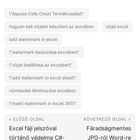
\"Aspose.Cells Cloud Termékcsalád\"
hogyan kell vízjelet készíteni az excelben
vízjel excel
add watermark in excel
\"watermark beszúrása excelben\"
\"vízjel beállítása az excelben\"
\"add watermark to excel sheet\"
vízmásolat létrehozása excelben
\"insert watermark in excel 365\"
« ELŐZŐ OLDAL
KÖVETKEZŐ OLDAL »
Excel fájl jelszóval
Fáradságmentes
történő védelme C#-
JPG-ról Word-re