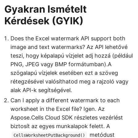
Gyakran Ismételt
Kérdések (GYIK)
Does the Excel watermark API support both
image and text watermarks? Az API lehetővé
teszi, hogy képalapú vízjelet adj hozzá (például
PNG, JPEG vagy BMP formátumban).A
szögalapú vízjelek esetében ezt a szöveg
rétegzésével valósíthatod meg a rajzoló vagy
alak API-k segítségével.
Can I apply a different watermark to each
worksheet in the Excel file? Igen. Az
Aspose.Cells Cloud SDK részletes vezérlést
biztosít az egyes munkalapok felett. A
metódust
CellsWorksheetPutBackground()