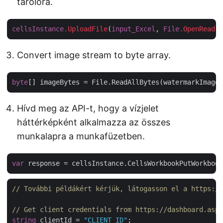
tárolóra.
cellsInstance
.UploadFile
(
input_Excel
, 
File
.OpenRead
(
i
Convert image stream to byte array.
byte
Hívd meg az API-t, hogy a vízjelet
háttérképként alkalmazza az összes
munkalapra a munkafüzetben.
var
 response = cellsInstance.CellsWorkbookPutWorkbook
// További példákért kérjük, látogasson el a https://
// Get client credentials from https://dashboard.aspo
string
 clientId = 
"CLIENT_ID"