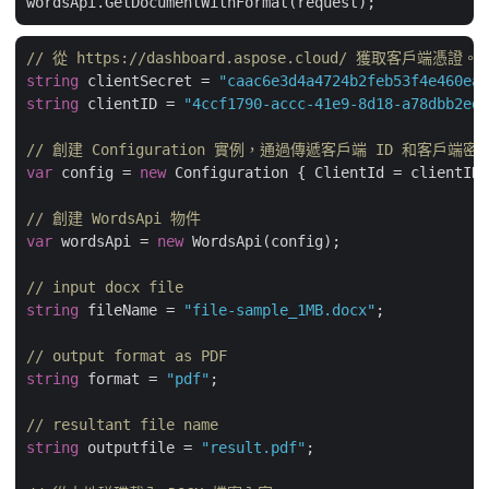
// 從 https://dashboard.aspose.cloud/ 獲取客戶端憑證。
string
 clientSecret = 
"caac6e3d4a4724b2feb53f4e460ead
string
 clientID = 
"4ccf1790-accc-41e9-8d18-a78dbb2ed1
// 創建 Configuration 實例，通過傳遞客戶端 ID 和客戶端
var
 config = 
new
 Configuration { ClientId = clientID,
// 創建 WordsApi 物件
var
 wordsApi = 
new
 WordsApi(config);

// input docx file
string
 fileName = 
"file-sample_1MB.docx"
;

// output format as PDF
string
 format = 
"pdf"
;

// resultant file name
string
 outputfile = 
"result.pdf"
;
