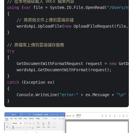
// 從本地磁碟載入 DOCX 檔案內容
using
 (
var
 file = System.IO.File.OpenRead(
"/Users/nsh
{

// 將原始文件上傳到雲端存儲
    wordsApi.UploadFile(
new
 UploadFileRequest(file, f
}

// 將檔案上傳到雲端儲存服務            
try
{

    GetDocumentWithFormatRequest request = 
new
 GetDoc
    wordsApi.GetDocumentWithFormat(request);

catch
 (Exception ex)

{

    Console.WriteLine(
"error:"
 + ex.Message + 
"\n"
 + 