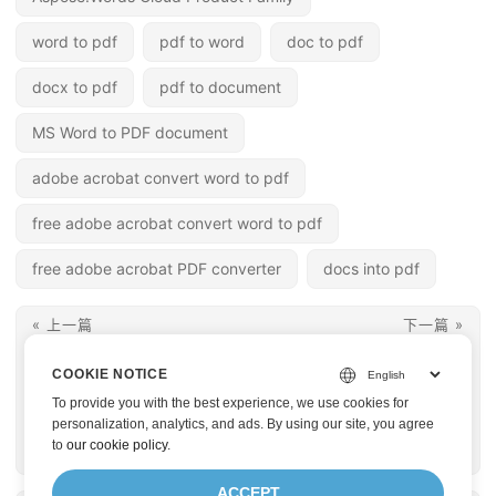
word to pdf
pdf to word
doc to pdf
docx to pdf
pdf to document
MS Word to PDF document
adobe acrobat convert word to pdf
free adobe acrobat convert word to pdf
free adobe acrobat PDF converter
docs into pdf
« 上一篇
下一篇 »
將 PDF 轉換為 JPEG
將 HTML 轉換為 PDF
COOKIE NOTICE
在 C# | 將 PDF 頁面導
在 C# | 使用 .NET
To provide you with the best experience, we use cookies for
出為高品質圖像
REST API 將 HTML 轉
personalization, analytics, and ads. By using our site, you agree
to
our cookie policy
.
換為 PDF
ACCEPT