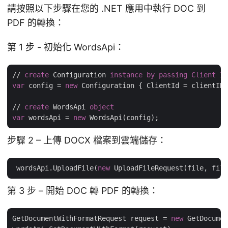
請按照以下步驟在您的 .NET 應用中執行 DOC 到
PDF 的轉換：
第 1 步 - 初始化 WordsApi：
// 
create
 Configuration 
instance
by
passing
Client
ID
var
 config = 
new
 Configuration { ClientId = clientID,
// 
create
 WordsApi 
object
var
 wordsApi = 
new
步驟 2 – 上傳 DOCX 檔案到雲端儲存：
 wordsApi.UploadFile(
new
 UploadFileRequest(file, file
第 3 步 – 開始 DOC 轉 PDF 的轉換：
GetDocumentWithFormatRequest request = 
new
 GetDocumen