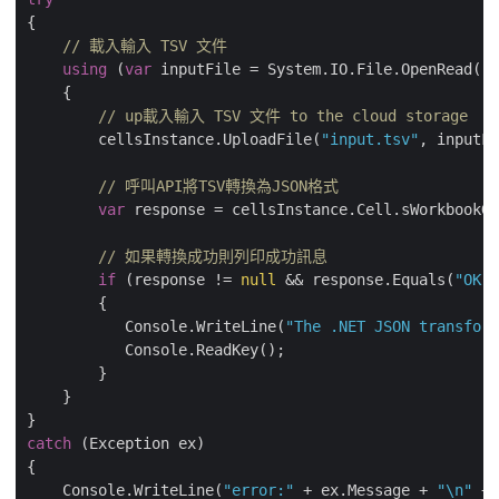
{

// 載入輸入 TSV 文件
using
 (
var
 inputFile = System.IO.File.OpenRead(
"s
    {

// up載入輸入 TSV 文件 to the cloud storage
        cellsInstance.UploadFile(
"input.tsv"
, inputFi
// 呼叫API將TSV轉換為JSON格式
var
 response = cellsInstance.Cell.sWorkbookGe
// 如果轉換成功則列印成功訊息
if
 (response != 
null
 && response.Equals(
"OK"
)
        {

           Console.WriteLine(
"The .NET JSON transform
           Console.ReadKey();

        }

    }

catch
 (Exception ex)

{

    Console.WriteLine(
"error:"
 + ex.Message + 
"\n"
 + 