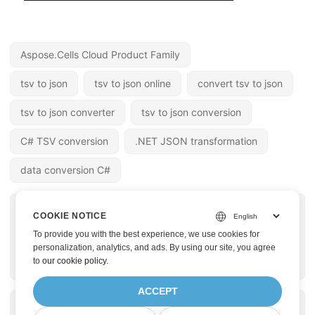
Aspose.Cells Cloud Product Family
tsv to json
tsv to json online
convert tsv to json
tsv to json converter
tsv to json conversion
C# TSV conversion
.NET JSON transformation
data conversion C#
« 上一篇
下一篇 »
COOKIE NOTICE
使用 C# .NET 將 TSV
如何在 C# 中將 JSON
To provide you with the best experience, we use cookies for
轉換為 Excel - TSV 到
轉換為 SQL 腳本文件
personalization, analytics, and ads. By using our site, you agree
to
our cookie policy
.
XLS | TSV 至 XLSX
ACCEPT