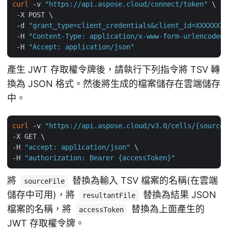
curl
 -v 
"https://api.aspose.cloud/connect/token"
 \

 -X POST \

 -d 
"grant_type=client_credentials&client_id=XXXXXXX-
 -H 
"Content-Type: application/x-www-form-urlencoded"
 -H 
"Accept: application/json"
產生 JWT 存取權令牌後，請執行下列指令將 TSV 轉
換為 JSON 格式。然後將生成的檔案儲存在雲端儲存
中。
curl
 -v 
"https://api.aspose.cloud/v3.0/cells/{sourceF
-X GET \

-H 
"accept: application/json"
 \

-H 
"authorization: Bearer {accessToken}"
將
替換為輸入 TSV 檔案的名稱(在雲端
sourceFile
儲存中可用)，將
替換為結果 JSON
resultantFile
檔案的名稱，將
替換為上面產生的
accessToken
JWT 存取權令牌。