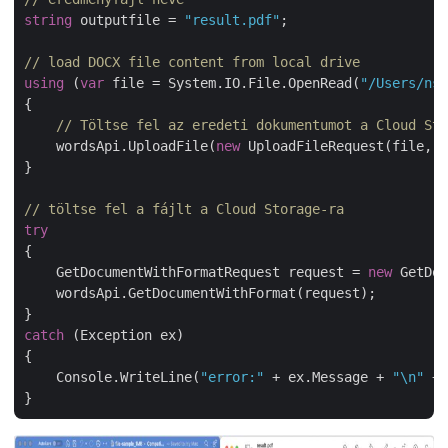
string
 outputfile = 
"result.pdf"
;

// load DOCX file content from local drive
using
 (
var
 file = System.IO.File.OpenRead(
"/Users/nsh
{

// Töltse fel az eredeti dokumentumot a Cloud Sto
    wordsApi.UploadFile(
new
 UploadFileRequest(file, f
}

// töltse fel a fájlt a Cloud Storage-ra            
try
{

    GetDocumentWithFormatRequest request = 
new
 GetDoc
    wordsApi.GetDocumentWithFormat(request);

catch
 (Exception ex)

{

    Console.WriteLine(
"error:"
 + ex.Message + 
"\n"
 + 