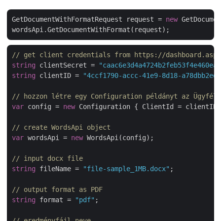
GetDocumentWithFormatRequest request = 
new
 GetDocumen
// get client credentials from https://dashboard.aspo
string
 clientSecret = 
"caac6e3d4a4724b2feb53f4e460ead
string
 clientID = 
"4ccf1790-accc-41e9-8d18-a78dbb2ed1
// hozzon létre egy Configuration példányt az Ügyféla
var
 config = 
new
 Configuration { ClientId = clientID,
// create WordsApi object
var
 wordsApi = 
new
 WordsApi(config);

// input docx file
string
 fileName = 
"file-sample_1MB.docx"
;

// output format as PDF
string
 format = 
"pdf"
;

// eredményfájl neve