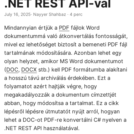
.NET REST API-val
n
July 16, 2025
· Nayyer Shahbaz · 4 perc
Mindannyian értjük a
PDF
fájlok Word
dokumentummá való átkonvertálás fontosságát,
mivel ez lehetőséget biztosít a bemeneti PDF fájl
tartalmának módosítására. Azonban lehet egy
olyan helyzet, amikor MS Word dokumentumot
(
DOC
,
DOCX
stb.) kell PDF formátumba alakítani
a hosszú távú archiválás érdekében. Ezt a
folyamatot azért hajtják végre, hogy
megakadályozzák a dokumentum címzettjét
abban, hogy módosítsa a tartalmat. Ez a cikk
lépésről lépésre útmutatót nyújt arról, hogyan
lehet a DOC-ot PDF-re konvertálni C# nyelven a
.NET REST API használatával.