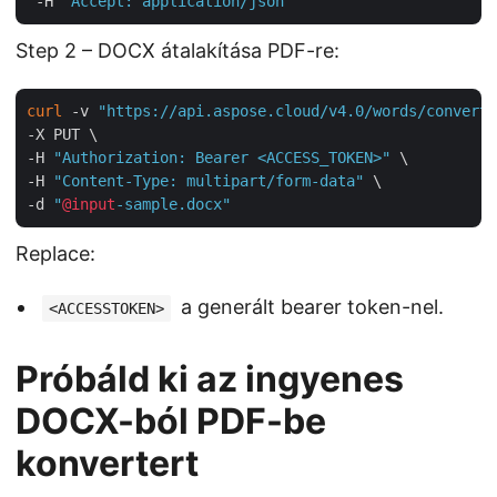
 -H 
"Accept: application/json"
Step 2 – DOCX átalakítása PDF-re:
curl
 -v 
"https://api.aspose.cloud/v4.0/words/convert?
-X PUT \

-H 
"Authorization: Bearer <ACCESS_TOKEN>"
 \

-H 
"Content-Type: multipart/form-data"
 \

-d 
"
@input
-sample.docx"
Replace:
a generált bearer token-nel.
<ACCESSTOKEN>
Próbáld ki az ingyenes
DOCX-ból PDF-be
konvertert