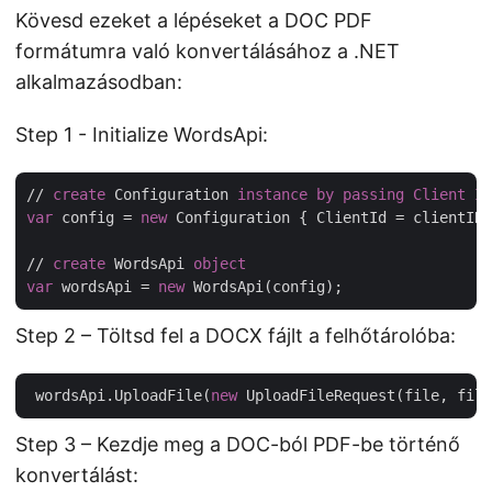
Kövesd ezeket a lépéseket a DOC PDF
formátumra való konvertálásához a .NET
alkalmazásodban:
Step 1 - Initialize WordsApi:
// 
create
 Configuration 
instance
by
passing
Client
ID
var
 config = 
new
 Configuration { ClientId = clientID,
// 
create
 WordsApi 
object
var
 wordsApi = 
new
Step 2 – Töltsd fel a DOCX fájlt a felhőtárolóba:
 wordsApi.UploadFile(
new
 UploadFileRequest(file, file
Step 3 – Kezdje meg a DOC-ból PDF-be történő
konvertálást: