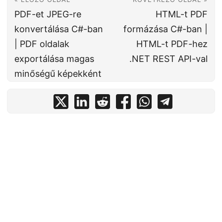
PDF-et JPEG-re
HTML-t PDF
konvertálása C#-ban
formázása C#-ban |
| PDF oldalak
HTML-t PDF-hez
exportálása magas
.NET REST API-val
minőségű képekként