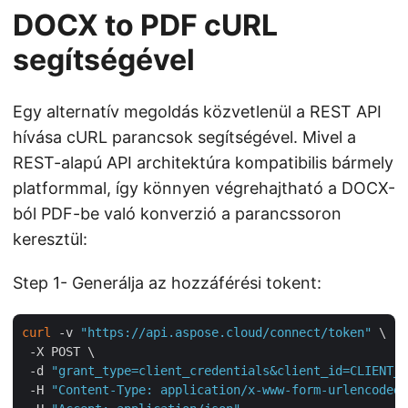
DOCX to PDF cURL
segítségével
Egy alternatív megoldás közvetlenül a REST API
hívása cURL parancsok segítségével. Mivel a
REST-alapú API architektúra kompatibilis bármely
platformmal, így könnyen végrehajtható a DOCX-
ból PDF-be való konverzió a parancssoron
keresztül:
Step 1- Generálja az hozzáférési tokent:
curl
 -v 
"https://api.aspose.cloud/connect/token"
 \

 -X POST \

 -d 
"grant_type=client_credentials&client_id=CLIENT_I
 -H 
"Content-Type: application/x-www-form-urlencoded"