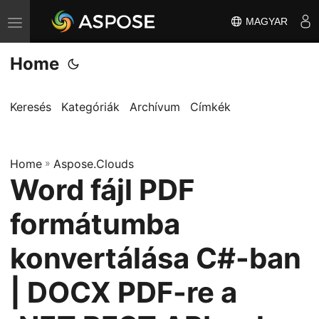
MAGYAR
T
o
Home
g
g
l
Keresés
Kategóriák
Archívum
Címkék
e
n
Home
a
»
Aspose.Clouds
Word fájl PDF
v
i
formátumba
g
a
konvertálása C#-ban
t
| DOCX PDF-re a
i
o