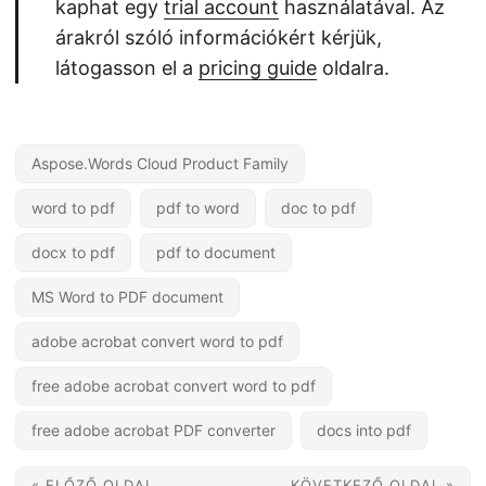
kaphat egy
trial account
használatával. Az
árakról szóló információkért kérjük,
látogasson el a
pricing guide
oldalra.
Aspose.Words Cloud Product Family
word to pdf
pdf to word
doc to pdf
docx to pdf
pdf to document
MS Word to PDF document
adobe acrobat convert word to pdf
free adobe acrobat convert word to pdf
free adobe acrobat PDF converter
docs into pdf
« ELŐZŐ OLDAL
KÖVETKEZŐ OLDAL »