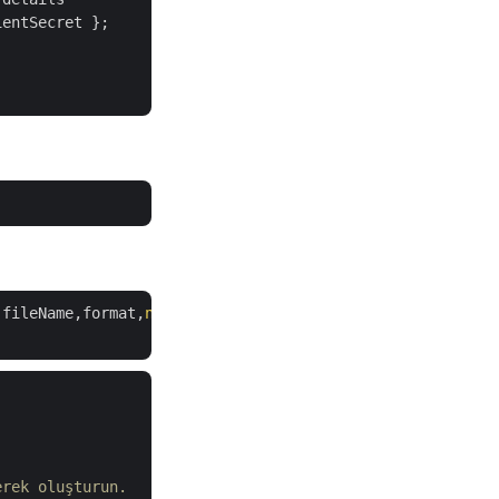
entSecret };

(fileName,format,
null
,
null
,
null
,
null
,outputfile);

erek oluşturun.