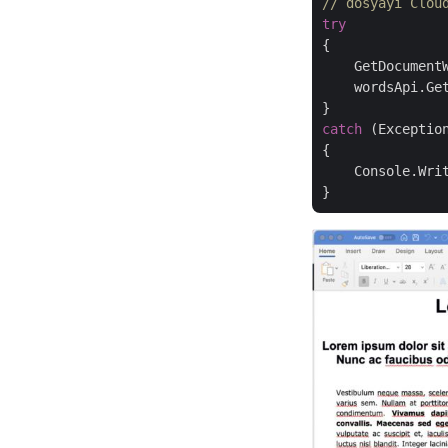
// dosyayı Clou
try
{

    GetDocument
    wordsApi.Get
catch
 (Exception
{

    Console.Wri