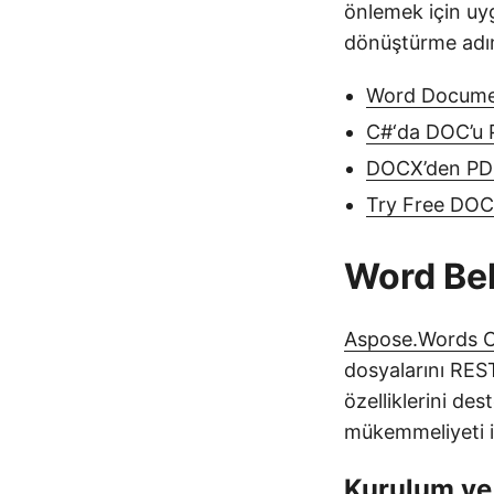
önlemek için uyg
dönüştürme adı
Word Docume
C#‘da DOC’u 
DOCX’den PDF
Try Free DOC
Word Bel
Aspose.Words C
dosyalarını RES
özelliklerini des
mükemmeliyeti i
Kurulum ve