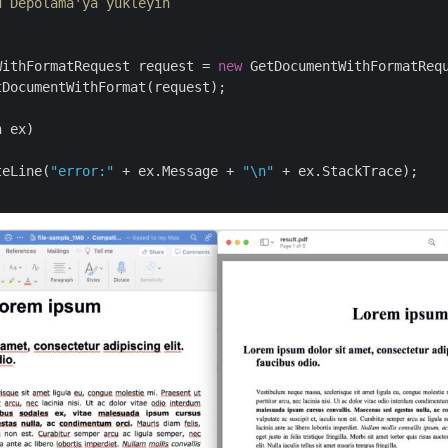
d Depolama'ya yükleyin            
WithFormatRequest request = 
new
 GetDocumentWithFormatReq
DocumentWithFormat(request);

 ex)

teLine(
"error:"
 + ex.Message + 
"\n"
 + ex.StackTrace);
