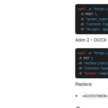
curl
 -v 
"https:
 -X POST \

 -d 
"grant_type
 -H 
"Content-Ty
 -H 
"Accept: ap
Adım 2 – DOCX
curl
 -v 
"https:
-X PUT \

-H 
"Authorizati
-H 
"Content-Typ
-d 
"
@input
-samp
Replace:
<ACCESSTOKEN>