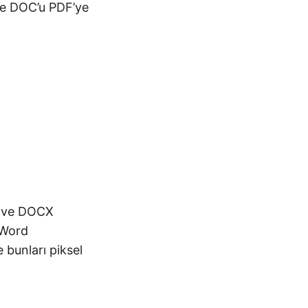
ile DOC’u PDF’ye
OC ve DOCX
 Word
e bunları piksel