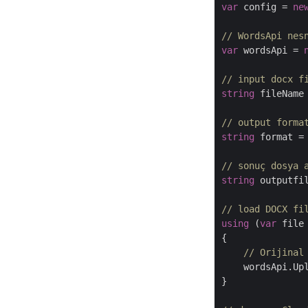
var
 config = 
ne
// WordsApi nes
var
 wordsApi = 
// input docx f
string
 fileName
// output forma
string
 format =
// sonuç dosya 
string
 outputfi
// load DOCX fi
using
 (
var
 file
{

// Orijinal
    wordsApi.Up
}
