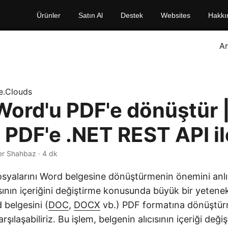
Ürünler
Satın Al
Destek
Websites
Hakkı
A
e.Clouds
 Word'u PDF'e dönüştür 
 PDF'e .NET REST API il
er Shahbaz · 4 dk
syalarını Word belgesine dönüştürmenin önemini anl
ının içeriğini değiştirme konusunda büyük bir yetenek
belgesini (
DOC
,
DOCX
vb.) PDF formatına dönüştü
arşılaşabiliriz. Bu işlem, belgenin alıcısının içeriği deği