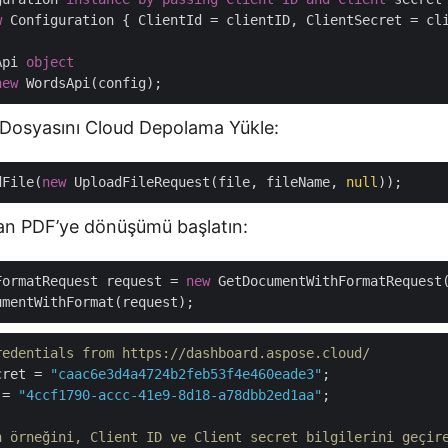
w
 Configuration { ClientId = clientID, ClientSecret = cli
Api 
object
new
Dosyasını Cloud Depolama Yükle:
dFile(
new
 UploadFileRequest(file, fileName, 
null
an PDF’ye dönüşümü başlatın:
FormatRequest request = 
new
 GetDocumentWithFormatRequest
redentials from https://dashboard.aspose.cloud/
cret = 
"caac6e3d4a4724b2feb53f4e460eade3"
 = 
"4ccf1790-accc-41e9-8d18-a78dbb2ed1aa"
;

n örneğini, Client ID ve Client secret bilgilerini geçir