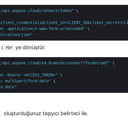
//api.aspose.cloud/connect/token"
 \

=client_credentials&client_id=CLIENT_ID&client_secret=CL
pe: application/x-www-form-urlencoded"
 \

plication/json"
ye dönüştür:
i PDF
//api.aspose.cloud/v4.0/words/convert?format=pdf"
 \

on: Bearer <ACCESS_TOKEN>"
 \

e: multipart/form-data"
 \

le.docx"
oluşturduğunuz taşıyıcı belirteci ile.