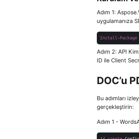
Adım 1: Aspose.
uygulamanıza SD
Install
-
Package
Adım 2: API Kiml
ID ile Client Secr
DOC’u PD
Bu adımları izl
gerçekleştirin:
Adım 1 - WordsAp
// 
create
 Confi