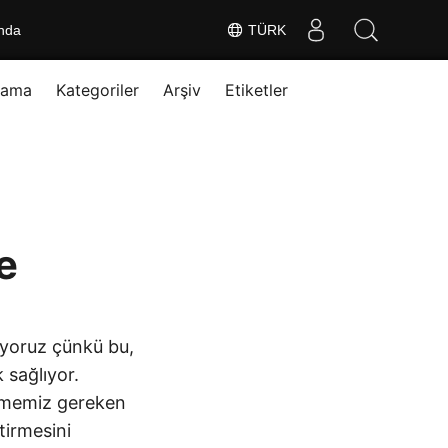
nda
TÜRK
rama
Kategoriler
Arşiv
Etiketler
|
e
ıyoruz çünkü bu,
 sağlıyor.
rmemiz gereken
ştirmesini