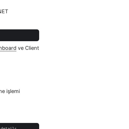
.NET
hboard
ve Client
e işlemi