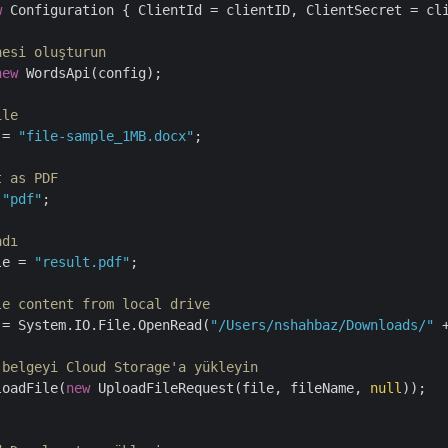
w
 Configuration { ClientId = clientID, ClientSecret = cli
nesi oluşturun
new
 WordsApi(config);

ile
 = 
"file-sample_1MB.docx"
;

t as PDF
 
"pdf"
;

adı
le = 
"result.pdf"
;

le content from local drive
 = System.IO.File.OpenRead(
"/Users/nshahbaz/Downloads/"
 
 belgeyi Cloud Storage'a yükleyin
loadFile(
new
 UploadFileRequest(file, fileName, 
null
));
