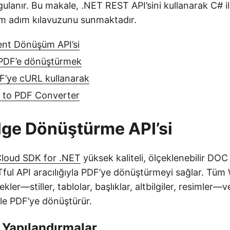
ulanır. Bu makale, .NET REST API’sini kullanarak C# 
m adım kılavuzunu sunmaktadır.
nt Dönüşüm API’si
PDF’e dönüştürmek
’ye cURL kullanarak
 to PDF Converter
ge Dönüştürme API’si
loud SDK for .NET
yüksek kaliteli, ölçeklenebilir D
Tful API aracılığıyla PDF’ye dönüştürmeyi sağlar. Tüm
tekler—stiller, tablolar, başlıklar, altbilgiler, resimler—v
le PDF’ye dönüştürür.
 Yapılandırmalar