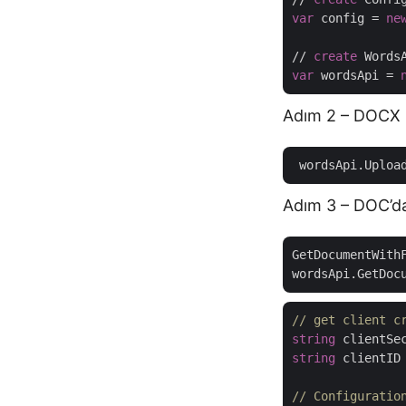
var
 config = 
ne
// 
create
 Words
var
 wordsApi = 
Adım 2 – DOCX 
 wordsApi.Uploa
Adım 3 – DOC’d
GetDocumentWith
// get client c
string
 clientSe
string
 clientID
// Configuratio