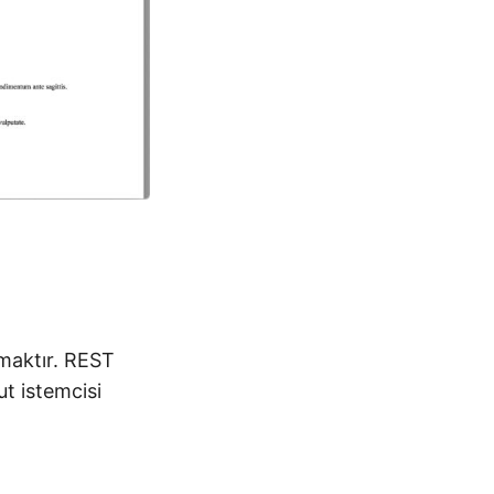
rmaktır. REST
t istemcisi