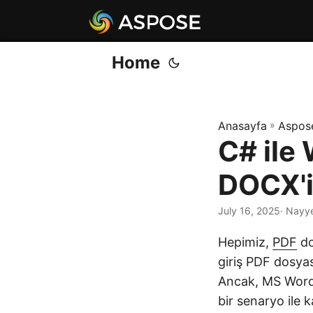
Home
Anasayfa
»
Aspos
C# ile
DOCX'i
July 16, 2025
· Nayy
Hepimiz,
PDF
do
giriş PDF dosyas
Ancak, MS Word 
bir senaryo ile k