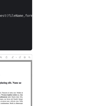
uest(fileName,format,
null
,
null
,
null
,
null
,outputfile);
