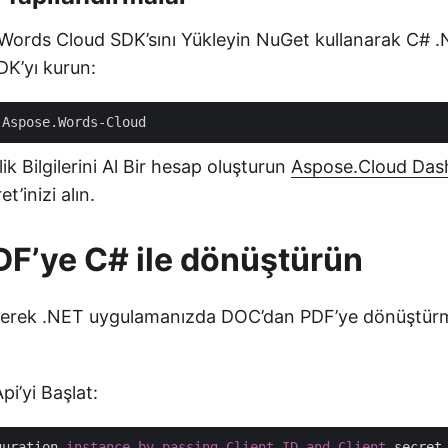
Words Cloud SDK’sını Yükleyin NuGet kullanarak C# 
K’yı kurun:
ik Bilgilerini Al Bir hesap oluşturun
Aspose.Cloud Das
et’inizi alın.
F’ye C# ile dönüştürün
eyerek .NET uygulamanızda DOC’dan PDF’ye dönüştürm
i’yi Başlat:
guration 
instance
by
passing
Client
ID
and
Client