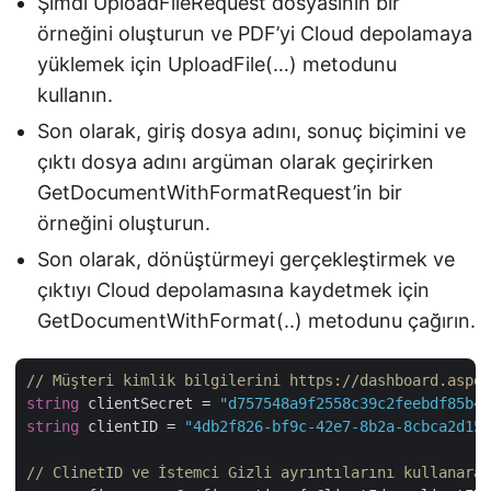
Şimdi UploadFileRequest dosyasının bir
örneğini oluşturun ve PDF’yi Cloud depolamaya
yüklemek için UploadFile(…) metodunu
kullanın.
Son olarak, giriş dosya adını, sonuç biçimini ve
çıktı dosya adını argüman olarak geçirirken
GetDocumentWithFormatRequest’in bir
örneğini oluşturun.
Son olarak, dönüştürmeyi gerçekleştirmek ve
çıktıyı Cloud depolamasına kaydetmek için
GetDocumentWithFormat(..) metodunu çağırın.
// Müşteri kimlik bilgilerini https://dashboard.aspos
string
 clientSecret = 
"d757548a9f2558c39c2feebdf85b4c
string
 clientID = 
"4db2f826-bf9c-42e7-8b2a-8cbca2d155
// ClinetID ve İstemci Gizli ayrıntılarını kullanarak