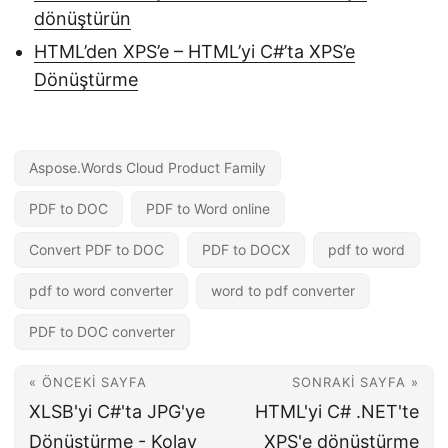
dönüştürün
HTML’den XPS’e – HTML’yi C#’ta XPS’e
Dönüştürme
Aspose.Words Cloud Product Family
PDF to DOC
PDF to Word online
Convert PDF to DOC
PDF to DOCX
pdf to word
pdf to word converter
word to pdf converter
PDF to DOC converter
« ÖNCEKI SAYFA
SONRAKI SAYFA »
XLSB'yi C#'ta JPG'ye
HTML'yi C# .NET'te
Dönüştürme - Kolay
XPS'e dönüştürme