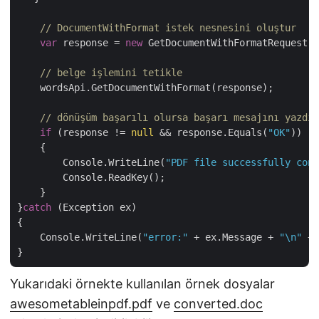
// DocumentWithFormat istek nesnesini oluştur
var
 response = 
new
 GetDocumentWithFormatRequest(i
// belge işlemini tetikle
    wordsApi.GetDocumentWithFormat(response);

// dönüşüm başarılı olursa başarı mesajını yazdır
if
 (response != 
null
 && response.Equals(
"OK"
))

    {

        Console.WriteLine(
"PDF file successfully conv
        Console.ReadKey();

    }

}
catch
 (Exception ex)

{

    Console.WriteLine(
"error:"
 + ex.Message + 
"\n"
 + 
Yukarıdaki örnekte kullanılan örnek dosyalar
awesometableinpdf.pdf
ve
converted.doc