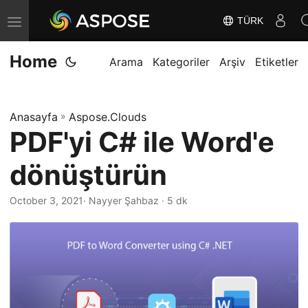
TÜRK
G
e
Home
z
Arama
Kategoriler
Arşiv
Etiketler
i
n
Anasayfa
»
Aspose.Clouds
m
PDF'yi C# ile Word'e
e
y
dönüştürün
i
D
October 3, 2021
· Nayyer Şahbaz · 5 dk
e
ğ
i
ş
t