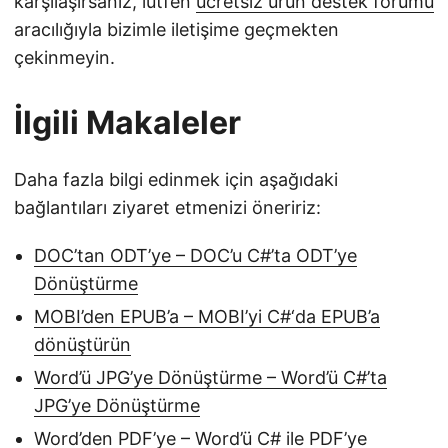
karşılaşırsanız, lütfen
ücretsiz ürün destek forumu
aracılığıyla bizimle iletişime geçmekten
çekinmeyin.
İlgili Makaleler
Daha fazla bilgi edinmek için aşağıdaki
bağlantıları ziyaret etmenizi öneririz:
DOC’tan ODT’ye – DOC’u C#’ta ODT’ye
Dönüştürme
MOBI’den EPUB’a – MOBI’yi C#‘da EPUB’a
dönüştürün
Word’ü JPG’ye Dönüştürme – Word’ü C#’ta
JPG’ye Dönüştürme
Word’den PDF’ye – Word’ü C# ile PDF’ye