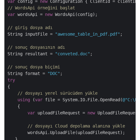
var
 config = 
new
// WordsApi örneğini başlat
var
 wordsApi = 
new
 WordsApi(config);

// giriş dosya adı
String inputFile = 
"awesome_table_in_pdf.pdf"
;

// sonuç dosyasının adı
String resultant = 
"conveted.doc"
;

// sonuç dosya biçimi
String format = 
"DOC"
try
{

// dosyayı yerel sürücüden yükle
using
 (
var
 file = System.IO.File.OpenRead(
@"C:\Us
    {

var
 uploadFileRequest = 
new
 UploadFileRequest
// dosyayı Cloud depolama alanına yükle
        wordsApi.UploadFile(uploadFileRequest);

   }
