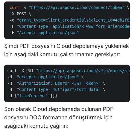
curl
 -v 
"https://api.aspose.cloud/connect/token"
 \

 -X POST \

 -d 
"grant_type=client_credentials&client_id=4db2f826
 -H 
"Content-Type: application/x-www-form-urlencoded"
 -H 
"Accept: application/json"
Şimdi PDF dosyasını Cloud depolamaya yüklemek
için aşağıdaki komutu çalıştırmamız gerekiyor:
curl -X PUT 
"https://api.aspose.cloud/v4.0/words/stor
-H  
"accept: application/json"
 \

-H  
"Authorization: Bearer <JWT Token>"
 \

-H  
"Content-Type: multipart/form-data"
 \

-d {
"fileContent"
Son olarak Cloud depolamada bulunan PDF
dosyasını DOC formatına dönüştürmek için
aşağıdaki komutu çağırın: