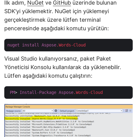
İlk adım,
NuGet
ve
GitHub
üzerinde bulunan
SDK’yi yüklemektir. NuGet için yüklemeyi
gerçekleştirmek üzere lütfen terminal
penceresinde aşağıdaki komutu yürütün:
nuget
install
Aspose
.Words-Cloud
Visual Studio kullanıyorsanız, paket Paket
Yöneticisi Konsolu kullanılarak da yüklenebilir.
Lütfen aşağıdaki komutu çalıştırın:
PM
> 
Install-Package
Aspose
.Words-Cloud