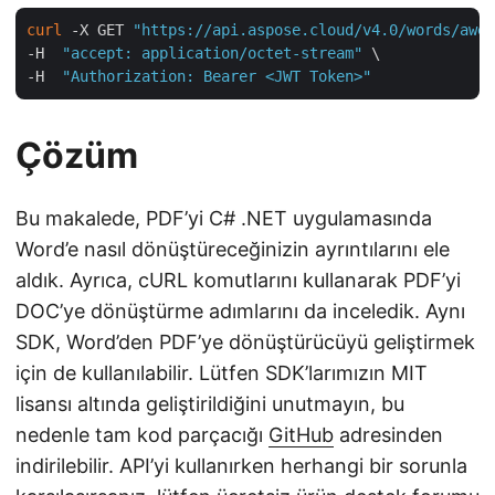
curl
 -X GET 
"https://api.aspose.cloud/v4.0/words/awes
-H  
"accept: application/octet-stream"
 \

-H  
"Authorization: Bearer <JWT Token>"
Çözüm
Bu makalede, PDF’yi C# .NET uygulamasında
Word’e nasıl dönüştüreceğinizin ayrıntılarını ele
aldık. Ayrıca, cURL komutlarını kullanarak PDF’yi
DOC’ye dönüştürme adımlarını da inceledik. Aynı
SDK, Word’den PDF’ye dönüştürücüyü geliştirmek
için de kullanılabilir. Lütfen SDK’larımızın MIT
lisansı altında geliştirildiğini unutmayın, bu
nedenle tam kod parçacığı
GitHub
adresinden
indirilebilir. API’yi kullanırken herhangi bir sorunla