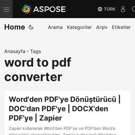
TÜRK
G
e
Home
z
Arama
Kategoriler
Arşiv
Etiketler
i
n
Anasayfa
»
Tags
m
word to pdf
e
y
converter
i
D
e
Word'den PDF'ye Dönüştürücü |
ğ
DOC'dan PDF'ye | DOCX'den
i
PDF'ye | Zapier
ş
t
Zapier kullanarak Word’den PDF’ye ve PDF’den Word’e
dönüşümü otomatikleştirin. Zapier kullanarak Word’den