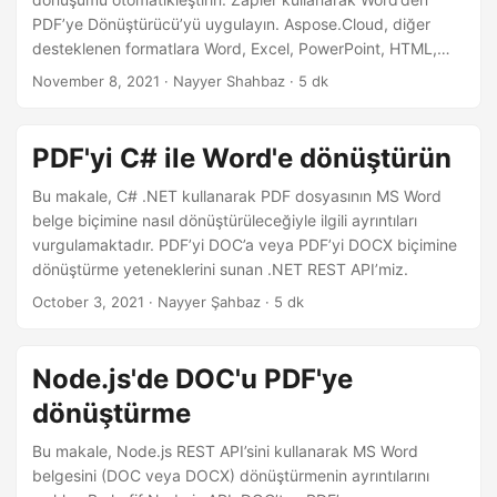
i
PDF’ye Dönüştürücü’yü uygulayın. Aspose.Cloud, diğer
r
desteklenen formatlara Word, Excel, PowerPoint, HTML,
XPS, JPEG gibi formatları oluşturma, düzenleme ve
November 8, 2021
· Nayyer Shahbaz · 5 dk
dönüştürme yetenekleri sunan REST tabanlı programlama
API’leri sağlar. Ancak belge dönüştürme işlemini
otomatikleştirmek için, Google Drive veya Dropbox’taki
PDF'yi C# ile Word'e dönüştürün
belge depolarınızı dosya işleme hizmetimize bağlayan ve
günlük görevlerinizi kolayca otomatikleştirmenizi sağlayan
Bu makale, C# .NET kullanarak PDF dosyasının MS Word
Zapier’da bir Word’den PDF’ye dönüştürücü uygulama
belge biçimine nasıl dönüştürüleceğiyle ilgili ayrıntıları
sunuyoruz. Sonuç olarak, çıktı dosyaları bulut abonelik
vurgulamaktadır. PDF’yi DOC’a veya PDF’yi DOCX biçimine
hesabınıza bağlı bulut depolama alanına kaydedilir.
dönüştürme yeteneklerini sunan .NET REST API’miz.
October 3, 2021
· Nayyer Şahbaz · 5 dk
Node.js'de DOC'u PDF'ye
dönüştürme
Bu makale, Node.js REST API’sini kullanarak MS Word
belgesini (DOC veya DOCX) dönüştürmenin ayrıntılarını