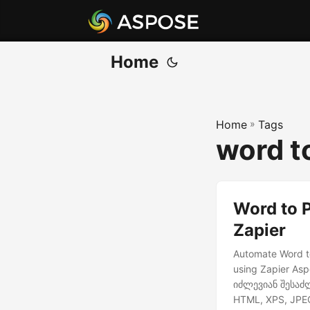
Home
Home
»
Tags
word t
Word to 
Zapier
Automate Word t
using Zapier A
იძლევიან შესაძ
HTML, XPS, JPE