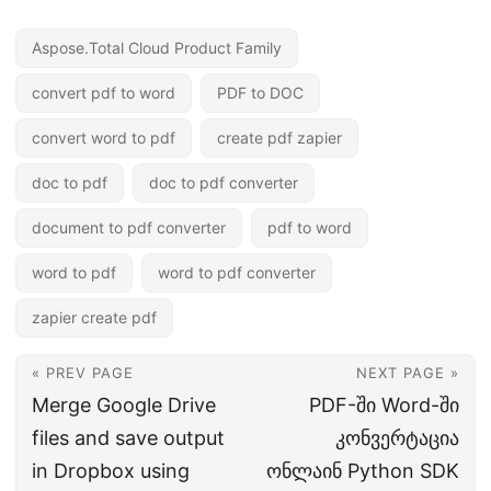
Aspose.Total Cloud Product Family
convert pdf to word
PDF to DOC
convert word to pdf
create pdf zapier
doc to pdf
doc to pdf converter
document to pdf converter
pdf to word
word to pdf
word to pdf converter
zapier create pdf
« PREV PAGE
NEXT PAGE »
Merge Google Drive
PDF-ში Word-ში
files and save output
კონვერტაცია
in Dropbox using
ონლაინ Python SDK