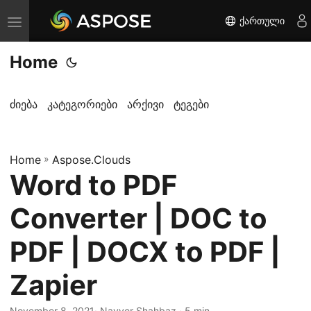
ქართული
T
o
Home
g
g
l
ძიება
კატეგორიები
არქივი
ტეგები
e
n
Home
a
»
Aspose.Clouds
Word to PDF
v
i
Converter | DOC to
g
a
PDF | DOCX to PDF |
t
Zapier
i
o
November 8, 2021
· Nayyer Shahbaz · 5 min