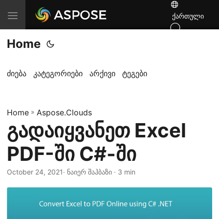
T
ქართული
o
Home
g
g
l
ძიება
კატეგორიები
არქივი
ტეგები
e
n
Home
a
»
Aspose.Clouds
გადაიყვანეთ Excel
v
i
PDF-ში C#-ში
g
a
October 24, 2021
· ნაიერ შაჰბაზი · 3 min
t
i
o