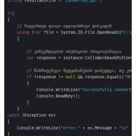
string
 resultantFile = 
"Converted.pdf"
;

try
{

// ჩატვირთეთ ფაილი ადგილობრივი დისკიდან
using
 (
var
 file = System.IO.File.OpenRead(
@"C:\Us
    {

// კონვერტაციის ოპერაციის ინიციალიზაცია
var
 response = instance.CellsWorkbookPutConve
// წარმატებული შეტყობინების დაბეჭდვა, თუ კონვ
if
 (response != 
null
 && response.Equals(
"OK"
)
        {

            Console.WriteLine(
"Successfully converted
            Console.ReadKey();

        }

catch
 (Exception ex)

{

    Console.WriteLine(
"error:"
 + ex.Message + 
"\n"
 + 