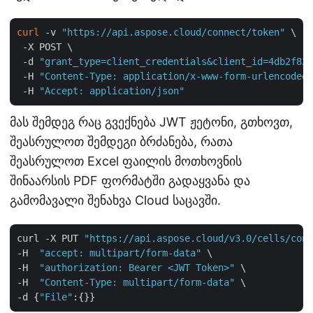
curl
 -v 
"https://api.aspose.cloud/connect/token"
 \

 -X POST \

 -d 
"grant_type=client_credentials&client_id=4db2f826
 -H 
"Content-Type: application/x-www-form-urlencoded"
 -H 
"Accept: application/json"
მას შემდეგ რაც გვექნება JWT ჟეტონი, გთხოვთ,
შეასრულოთ შემდეგი ბრძანება, რათა
შეასრულოთ Excel ფაილის მოთხოვნის
შინაარსის PDF ფორმატში გადაყვანა და
გამომავალი შენახვა Cloud საცავში.
curl -X PUT 
"https://api.aspose.cloud/v3.0/cells/conv
-H  
"accept: multipart/form-data"
 \

-H  
"authorization: Bearer <JWT Token>"
 \

-H  
"Content-Type: multipart/form-data"
 \

-d {
"File"