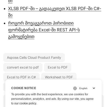
ში
XLSB PDF-ში – გადააკეთეთ XLSB PDF-ში C#-
ში
როგორ მოვაგვაროთ პირობითი
ფორმატირება Excel-ში REST API-ს
გამოყენებით
Aspose.Cells Cloud Product Family
convert excel to pdf
Excel to PDF
Excel to PDF in C#
Worksheet to PDF
free excel to pdf conversion
COOKIE NOTICE
To provide you with the best experience, we use cookies for
« PREV PAGE
NEXT PAGE »
personalization, analytics, and ads. By using our site, you agree
to
our cookie policy
.
FBX OBJ-ში -
EML MSG-ში -