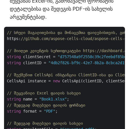
შეყვანას Excel-ის, გამომავალი ფორმატის
დეტალებისა და შედეგის PDF-ის სახელის
არგუმენტებად.
// სრული მაგალითებისა და მონაცემთა ფაილებისთვის, გთხო
https:
//github.com/aspose-cells-cloud/aspose-cells-cl
// მიიღეთ კლიენტის სერთიფიკატები https://dashboard.as
string
 clientSecret = 
"d757548a9f2558c39c2feebdf85b4c
string
 clientID = 
"4db2f826-bf9c-42e7-8b2a-8cbca2d155
// შექმენით CellsApi ინსტანცია ClientID-ისა და Client
CellsApi instance = 
new
 CellsApi(clientID, clientSecr
// შეყვანილი Excel ფაილის სახელი
string
 name = 
"Book1.xlsx"
// შედეგად მიღებული ფაილის ფორმატი
string
 format = 
"PDF"
;

// შედეგად მიღებული ფაილის სახელი