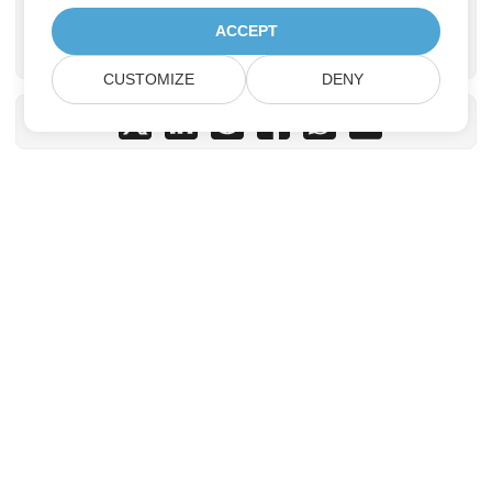
გადააკეთეთ FBX
გადაიყვანეთ EML
ACCEPT
OBJ-ში C#-ში
MSG-ში C#-ში
CUSTOMIZE
DENY
Home
Products