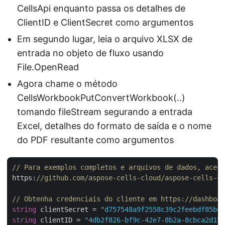
CellsApi enquanto passa os detalhes de
ClientID e ClientSecret como argumentos
Em segundo lugar, leia o arquivo XLSX de
entrada no objeto de fluxo usando
File.OpenRead
Agora chame o método
CellsWorkbookPutConvertWorkbook(..)
tomando fileStream segurando a entrada
Excel, detalhes do formato de saída e o nome
do PDF resultante como argumentos
// Para exemplos completos e arquivos de dados, acess
https:
//github.com/aspose-cells-cloud/aspose-cells-cl
// Obtenha credenciais do cliente em https://dashboar
string
 clientSecret = 
"d757548a9f2558c39c2feebdf85b4c
string
 clientID = 
"4db2f826-bf9c-42e7-8b2a-8cbca2d155