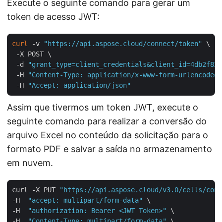
Execute o seguinte comando para gerar um
token de acesso JWT:
curl
 -v 
"https://api.aspose.cloud/connect/token"
 \

 -X POST \

 -d 
"grant_type=client_credentials&client_id=4db2f826
 -H 
"Content-Type: application/x-www-form-urlencoded"
 -H 
"Accept: application/json"
Assim que tivermos um token JWT, execute o
seguinte comando para realizar a conversão do
arquivo Excel no conteúdo da solicitação para o
formato PDF e salvar a saída no armazenamento
em nuvem.
curl -X PUT 
"https://api.aspose.cloud/v3.0/cells/conv
-H  
"accept: multipart/form-data"
 \

-H  
"authorization: Bearer <JWT Token>"
 \

-H  
"Content-Type: multipart/form-data"
 \
