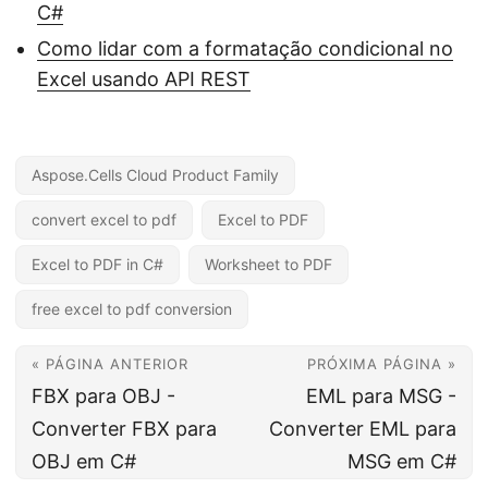
C#
Como lidar com a formatação condicional no
Excel usando API REST
Aspose.Cells Cloud Product Family
convert excel to pdf
Excel to PDF
Excel to PDF in C#
Worksheet to PDF
free excel to pdf conversion
« PÁGINA ANTERIOR
PRÓXIMA PÁGINA »
FBX para OBJ -
EML para MSG -
Converter FBX para
Converter EML para
OBJ em C#
MSG em C#