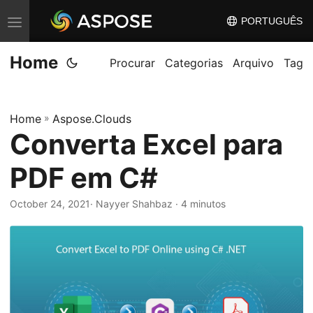
PORTUGUÊS
A
l
Home
t
Procurar
Categorias
Arquivo
Tag
e
r
Home
»
Aspose.Clouds
n
Converta Excel para
a
r
PDF em C#
n
a
October 24, 2021
· Nayyer Shahbaz · 4 minutos
v
e
g
a
ç