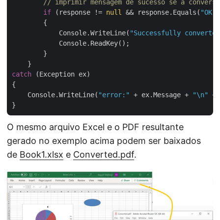
// imprimir mensagem de sucesso se a conversã
if
 (response != 
null
 && response.Equals(
"OK"
)
        {

            Console.WriteLine(
"Successfully converted
            Console.ReadKey();

        }

catch
 (Exception ex)

{

    Console.WriteLine(
"error:"
 + ex.Message + 
"\n"
 + 
O mesmo arquivo Excel e o PDF resultante
gerado no exemplo acima podem ser baixados
de
Book1.xlsx
e
Converted.pdf
.