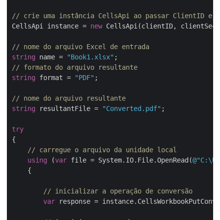
// crie uma instância CellsApi ao passar ClientID e C
CellsApi instance = 
new
 CellsApi(clientID, clientSecr
// nome do arquivo Excel de entrada
string
 name = 
"Book1.xlsx"
// formato do arquivo resultante
string
 format = 
"PDF"
;

// nome do arquivo resultante
string
 resultantFile = 
"Converted.pdf"
;

try
{

// carregue o arquivo da unidade local
using
 (
var
 file = System.IO.File.OpenRead(
@"C:\Us
    {

// inicializar a operação de conversão
var
 response = instance.CellsWorkbookPutConve