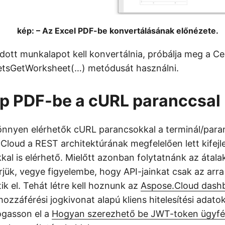
kép: – Az Excel PDF-be konvertálásának előnézete.
dott munkalapot kell konvertálnia, próbálja meg a Cel
etsGetWorksheet(…) metódusát használni.
p PDF-be a cURL paranccsal
nnyen elérhetők cURL parancsokkal a terminál/paran
Cloud a REST architektúrának megfelelően lett kifejle
al is elérhető. Mielőtt azonban folytatnánk az átalak
jük, vegye figyelembe, hogy API-jainkat csak az arra
k el. Tehát létre kell hoznunk az
Aspose.Cloud dash
zzáférési jogkivonat alapú kliens hitelesítési adato
togasson el a
Hogyan szerezhető be JWT-token ügyfél