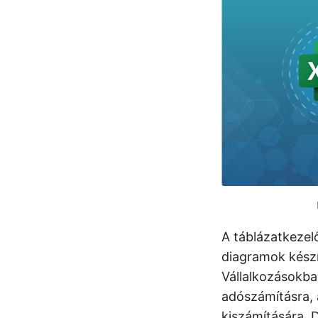
A táblázatkezel
diagramok készí
Vállalkozásokban
adószámításra, 
kiszámítására. 