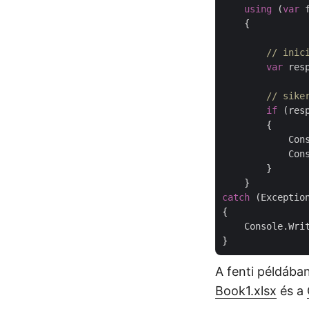
using
 (
var
 
    {

// inic
var
 res
// sike
if
 (res
        {

            Con
            Cons
        }

catch
 (Exception
{

    Console.Wri
A fenti példában
Book1.xlsx
és a