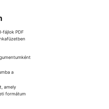
n
l-fájlok PDF
unkafüzetben
 argumentumként
tumba a
t, amely
neti formátum