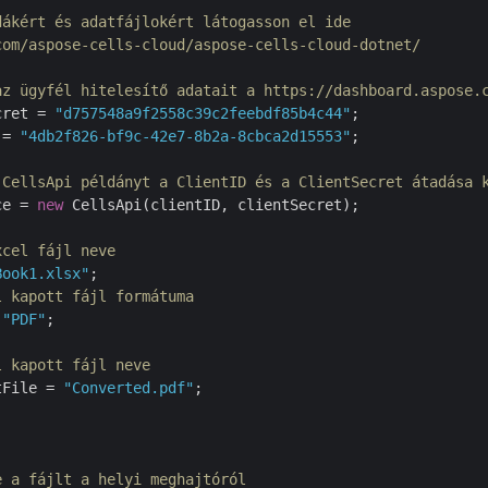
dákért és adatfájlokért látogasson el ide 
com/aspose-cells-cloud/aspose-cells-cloud-dotnet/
az ügyfél hitelesítő adatait a https://dashboard.aspose.
cret = 
"d757548a9f2558c39c2feebdf85b4c44"
 = 
"4db2f826-bf9c-42e7-8b2a-8cbca2d15553"
;

 CellsApi példányt a ClientID és a ClientSecret átadása 
ce = 
new
 CellsApi(clientID, clientSecret);

xcel fájl neve
Book1.xlsx"
l kapott fájl formátuma
 
"PDF"
;

l kapott fájl neve
tFile = 
"Converted.pdf"
;

e a fájlt a helyi meghajtóról