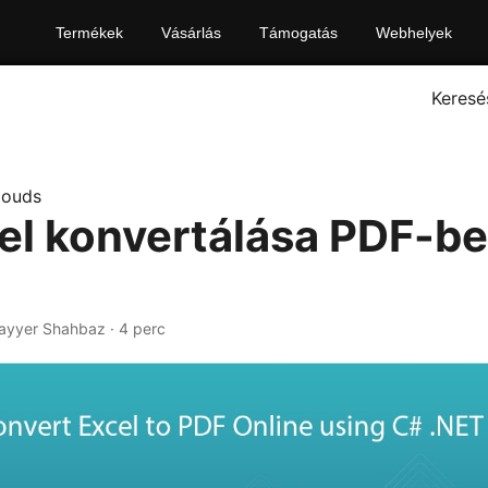
Termékek
Vásárlás
Támogatás
Webhelyek
Keresé
louds
el konvertálása PDF-b
ayyer Shahbaz · 4 perc