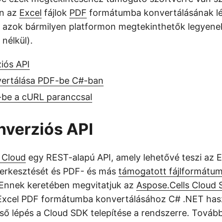
an az
Excel
fájlok
PDF
formátumba konvertálásának lé
y azok bármilyen platformon megtekinthetők legyene
nélkül).
iós API
vertálása PDF-be C#-ban
-be a cURL paranccsal
nverziós API
 Cloud
egy REST-alapú API, amely lehetővé teszi az E
zerkesztését és PDF- és más
támogatott fájlformátu
 Ennek keretében megvitatjuk az
Aspose.Cells Cloud 
 Excel PDF formátumba konvertálásához C# .NET hasz
ső lépés a Cloud SDK telepítése a rendszerre. Tovább