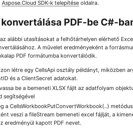
z
Aspose.Cloud SDK-k telepítése
oldalra.
 konvertálása PDF-be C#-ba
az alábbi utasításokat a felhőtárhelyen elérhető Exce
vertálásához. A művelet eredményeként a forrásm
nkalap PDF formátumba konvertálódik.
zzon létre egy CellsApi osztály példányt, miközben
ntID és a ClientSecret adatokat.
vassa be a bemeneti XLSX fájlt az adatfolyam objek
d segítségével
eg a CellsWorkbookPutConvertWorkbook(..) metódus
t veszi a fileStream bemeneti excel fájlját, a kime
 az eredményül kapott PDF nevet.