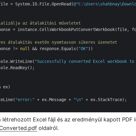
file = System.IO.File.OpenRead(
@"C:\Users\shahbnay\Downl
ializálja az átalakítási műveletet
ponse = instance.CellsWorkbookPutConvertWorkbook(file, fo
res átalakítás esetén nyomtasson sikeres üzenetet
ponse != 
null
 && response.Equals(
"OK"
))

sole.WriteLine(
"Successfully converted Excel workbook to
ole.ReadKey();

 ex)

teLine(
"error:"
 + ex.Message + 
"\n"
 + ex.StackTrace);

 létrehozott Excel fájl és az eredményül kapott PDF l
Converted.pdf
oldalról.