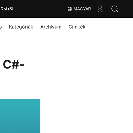
Ról ről
MAGYAR
s
Kategóriák
Archívum
Címkék
e C#-