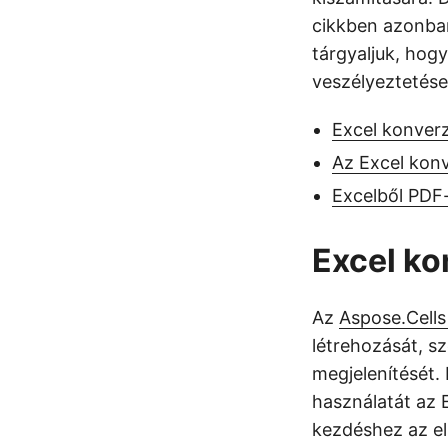
cikkben azonb
tárgyaljuk, hog
veszélyeztetése 
Excel konverz
Az Excel kon
Excelből PDF
Excel ko
Az
Aspose.Cells
létrehozását, s
megjelenítését.
használatát az
kezdéshez az el