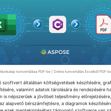
Munkalap konvertálása PDF-be | Online konvertálás Excelből PDF-b
ő szoftvert általában költségvetések készítésére, gra
tésére, valamint adatok tárolására és rendezésére ha
 is népszerűek a jövőbeli teljesítmény előrejelzésére
az alapvető bérszámfejtésre, a diagramok készítésér
De ezek megtekintéséhez támogató szoftverre van s