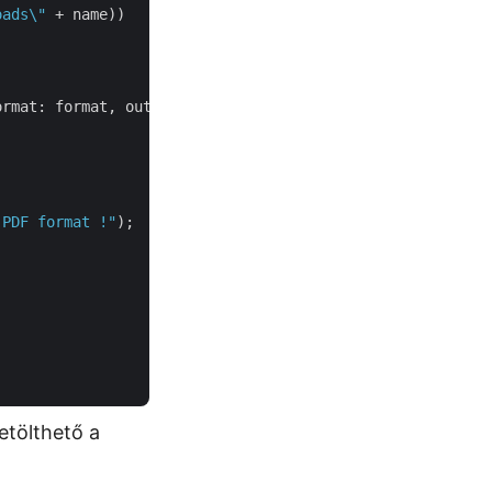
oads\"
 + name))

rmat: format, outPath: resultantFile);

 PDF format !"
);

etölthető a