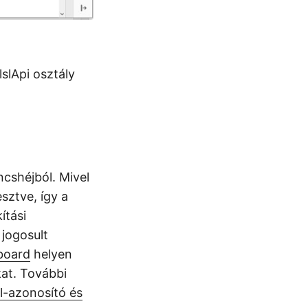
slApi osztály
cshéjból. Mivel
sztve, így a
ítási
 jogosult
board
helyen
kat. További
-azonosító és