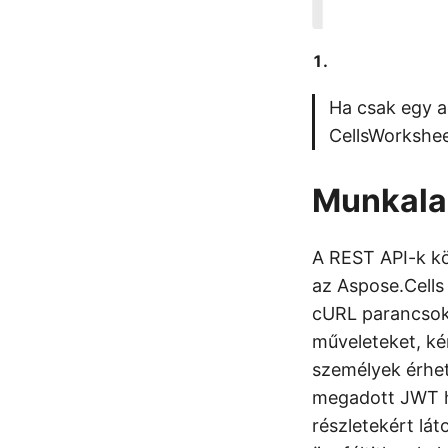
Ha csak egy a
CellsWorkshe
Munkala
A REST API-k kö
az Aspose.Cells 
cURL parancsokk
műveleteket, kér
személyek érheti
megadott JWT ho
részletekért lá