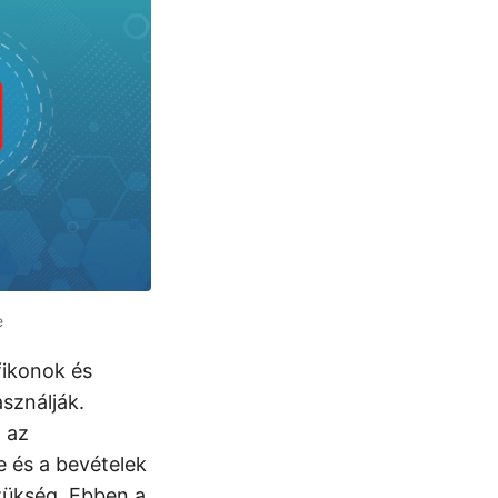
e
fikonok és
sználják.
, az
e és a bevételek
zükség. Ebben a