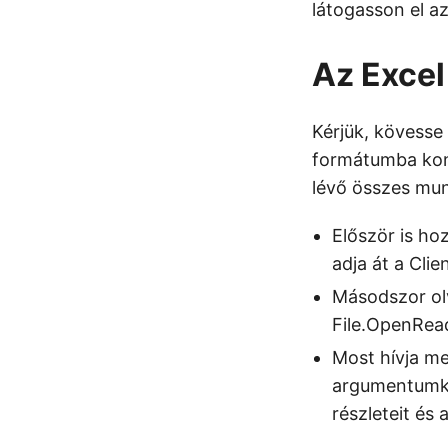
látogasson el a
Az Excel
Kérjük, kövesse 
formátumba kon
lévő összes mu
Először is ho
adja át a Clie
Másodszor ol
File.OpenRea
Most hívja m
argumentumkén
részleteit és