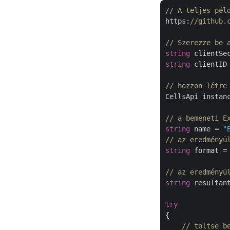
// A teljes pél
https:
//github.
// Szerezze be 
string
 clientSe
string
 clientID
// hozzon létre
CellsApi instan
// a bemeneti E
string
 name = 
"
// az eredményü
string
 format =
// az eredményü
string
 resultan
try
{

// töltse b