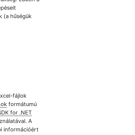
péseit
k (a hűségük
xcel-fájlok
mok
formátumú
SDK for .NET
nálatával. A
i információért