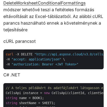
DeleteWorksheetConditionalFormattings
módszer lehetővé teszi a feltételes formázás
eltávolítását az Excel-táblázatból. Az alábbi cURL
parancs használható ennek a követelménynek a
teljesítésére
cURL parancsot
curl
 -X DELETE 
"https://api.aspose.cloud/v3.0/cells/c
-H 
"accept: application/json"
 \

-H 
"authorization: Bearer <JWT Token>"
C# .NET
// A teljes példákért és adatfájlokért látogasson el 
CellsApi instance = 
new
string
string