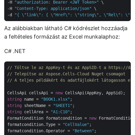
-H 
"authorization: Bearer <JWT Token>"
 \

-H 
"Content-Type: application/json"
 \

-d 
"{ \"link\": { \"Href\": \"string\", \"Rel\": \"st
Az alábbiakban látható C# kódrészlet hozzáadja
a feltételes formázást az Excel munkalaphoz:
C# .NET
// Töltse le az AppKey-t és az AppSID-t a https://das
// Telepítse az Aspose.Cells-Cloud Nuget csomagot
// A teljes példákért és adatfájlokért látogasson el 
CellsApi cellsApi = 
new
string
 name = 
"BOOK1.xlsx"
string
 sheetName = 
"SHEET1"
string
 cellArea = 
"A1:C10"
;

FormatCondition formatcondition = 
new
 FormatCondition
formatcondition.Type = 
"CellValue"
;

formatcondition.Operator = 
"Between"
;
