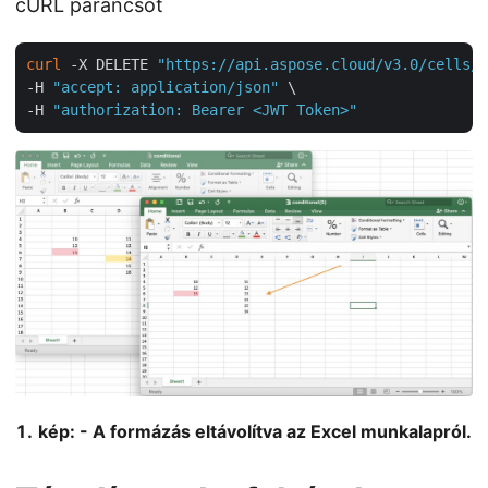
cURL parancsot
curl
 -X DELETE 
"https://api.aspose.cloud/v3.0/cells/c
-H 
"accept: application/json"
 \

-H 
"authorization: Bearer <JWT Token>"
kép: - A formázás eltávolítva az Excel munkalapról.