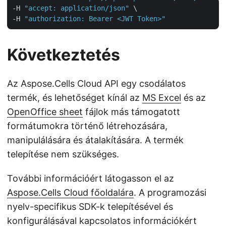
-H 
"accept: application/json"
 \

-H 
"authorization: Bearer <JWT Token>"
Következtetés
Az Aspose.Cells Cloud API egy csodálatos
termék, és lehetőséget kínál az
MS Excel
és az
OpenOffice sheet
fájlok más támogatott
formátumokra történő létrehozására,
manipulálására és átalakítására. A termék
telepítése nem szükséges.
További információért látogasson el az
Aspose.Cells Cloud főoldalára
. A programozási
nyelv-specifikus SDK-k telepítésével és
konfigurálásával kapcsolatos információkért