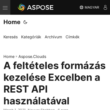
MAGYAR
T
o
Home
g
g
l
Keresés
Kategóriák
Archívum
Címkék
e
n
Home
a
»
Aspose.Clouds
A feltételes formázás
v
i
kezelése Excelben a
g
a
REST API
t
használatával
i
o
March 1, 2021
· Nayyer Shahbaz · 6 perc