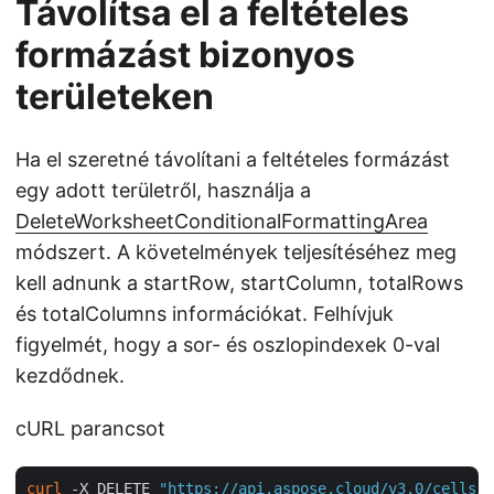
Távolítsa el a feltételes
formázást bizonyos
területeken
Ha el szeretné távolítani a feltételes formázást
egy adott területről, használja a
DeleteWorksheetConditionalFormattingArea
módszert. A követelmények teljesítéséhez meg
kell adnunk a startRow, startColumn, totalRows
és totalColumns információkat. Felhívjuk
figyelmét, hogy a sor- és oszlopindexek 0-val
kezdődnek.
cURL parancsot
curl
 -X DELETE 
"https://api.aspose.cloud/v3.0/cells/c