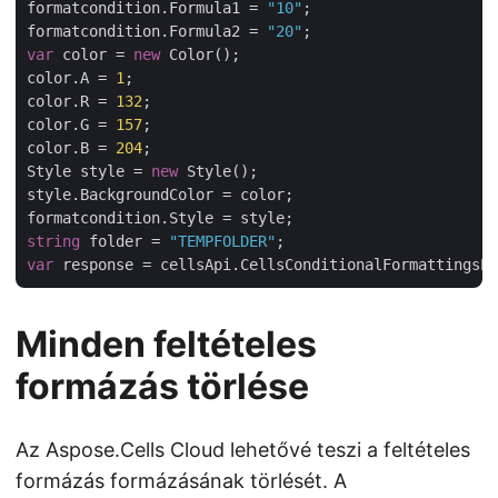
formatcondition.Formula1 = 
"10"
;

formatcondition.Formula2 = 
"20"
var
 color = 
new
 Color();

color.A = 
1
;

color.R = 
132
;

color.G = 
157
;

color.B = 
204
;

Style style = 
new
 Style();

style.BackgroundColor = color;

string
 folder = 
"TEMPFOLDER"
var
Minden feltételes
formázás törlése
Az Aspose.Cells Cloud lehetővé teszi a feltételes
formázás formázásának törlését. A