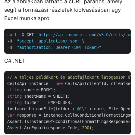
Az alábbiakban látható a cURL parancs, amely
segít a formázási részletek kiolvasásában egy
Excel munkalapról
curl
 -X GET 
"https://api.aspose.cloud/v3.0/cells/cond
-H  
"accept: application/json"
 \

-H  
"authorization: Bearer <JWT Token>"
C# .NET
// A teljes példákért és adatfájlokért látogasson el 
CellsApi instance = 
new
string
string
string
 folder = TEMPFOLDER;

instance.UploadFile(folder + 
@"\"
 + name, File.Open( 
var
 response = instance.CellsConditionalFormattingsGe
Assert.IsInstanceOf<ConditionalFormattingsResponse>(r
Assert.AreEqual(response.Code, 
200