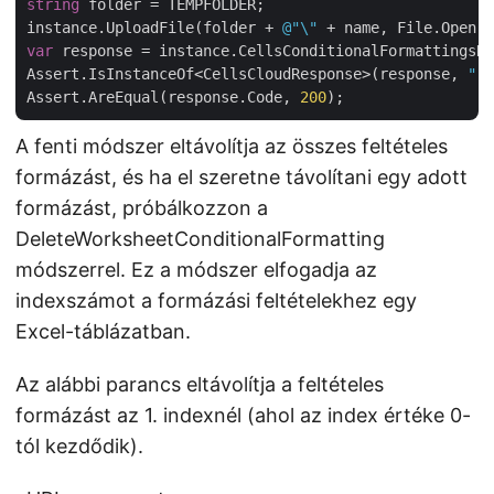
string
 folder = TEMPFOLDER;

instance.UploadFile(folder + 
@"\"
 + name, File.Open( 
var
 response = instance.CellsConditionalFormattingsDe
Assert.IsInstanceOf<CellsCloudResponse>(response, 
"re
Assert.AreEqual(response.Code, 
200
A fenti módszer eltávolítja az összes feltételes
formázást, és ha el szeretne távolítani egy adott
formázást, próbálkozzon a
DeleteWorksheetConditionalFormatting
módszerrel. Ez a módszer elfogadja az
indexszámot a formázási feltételekhez egy
Excel-táblázatban.
Az alábbi parancs eltávolítja a feltételes
formázást az 1. indexnél (ahol az index értéke 0-
tól kezdődik).