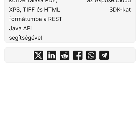
konvertálása PDF,
az Aspose.Cloud
XPS, TIFF és HTML
SDK-kat
formátumba a REST
Java API
segítségével