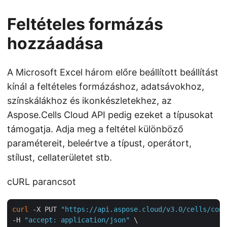
Feltételes formázás
hozzáadása
A Microsoft Excel három előre beállított beállítást
kínál a feltételes formázáshoz, adatsávokhoz,
színskálákhoz és ikonkészletekhez, az
Aspose.Cells Cloud API pedig ezeket a típusokat
támogatja. Adja meg a feltétel különböző
paramétereit, beleértve a típust, operátort,
stílust, cellaterületet stb.
cURL parancsot
curl
 -X PUT 
"https://api.aspose.cloud/v3.0/cells/cond
-H 
"accept: application/json"
 \
