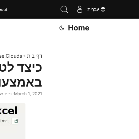
עִברִית
bout
Home
דף בית
»
se.Clouds
באמצעות T API
March 1, 2021
· ניייר שהבז