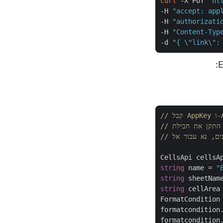
curl
 -X PUT 
"ht
-H 
"accept: app
-H 
"authorizati
-H 
"Content-Typ
-d 
"{ \"link\":
N
CellsApi cellsA
string
 name = 
"
string
 sheetNam
string
 cellArea
FormatCondition
formatcondition
formatcondition