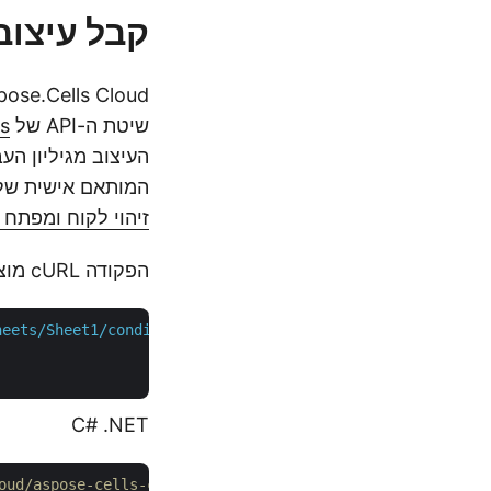
קבל עיצוב
שיטת ה-API של
s
המותאם אישית שלך
זיהוי לקוח ומפתח 
הפקודה cURL מוצגת להלן, שעוזרת לקרוא פרטי עיצוב מגיליון עבודה של אקסל
heets/Sheet1/conditionalFormattings"
 \

C# .NET
// לדוגמאות מלאות וקובצי נתונים, נא עבור אל dotnet