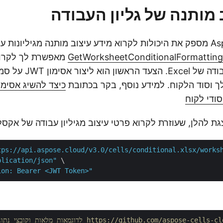
 מותנה של גליון העבודה
Aspose.Cells Cloud מספק את היכולות לקרוא מידע עיצוב מותנה מגיליונ
GetWorksheetConditionalFormatting
מאפשרת לך לקרוא
העיצוב מגיליון העבודה של l
 וסוד הלקוח. למידע נוסף, בקר בכתובת
סודי לקוח
tps://api.aspose.cloud/v3.0/cells/conditional.xlsx/works
plication/json"
 \

ion: Bearer <JWT Token>"
https://github.com/aspose-cells-cloud/aspose-cells-cloud-/