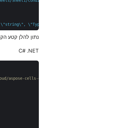
heets/Sheet1/conditionalFormattings?cellArea=C4%3AC6"
 \

 \"string\", \"Type\": \"string\" }, \"Priority\": 2, \"
נתון להלן קטע הקוד של C# מוסיף את העיצוב המותנה בגליו
C# .NET
// לדוגמאות מלאות וקובצי נתונים, נא עבור אל otnet