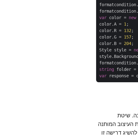
formatcondition
formatcondition
var
 color = 
new
color.A = 
1
;

color.R = 
132
;

color.G = 
157
;

color.B = 
204
;

Style style = 
n
style.Background
string
 folder =
var
 העיצוב המותנה