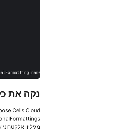
נקה את כל
Aspose.Cells Cloud מאפשר לך את היכולות לנקות את העיצוב של עיצוב 
onalFormattings
מגיליון אלקטרוני של Excel. ניתן להשתמש בפקודת cURL המפורטת להלן כדי להש