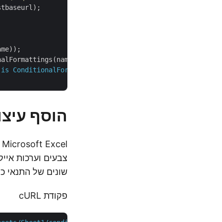
alFormattings(name, sheetName, folder);

 is ConditionalFormattingsResponse"
);

הוסף עיצו
l
שונים של התנאי כול
פקודת cURL