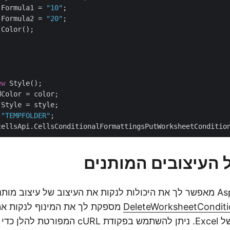
.Formula1 = 
"10"
;

.Formula2 = 
"20"
 Color();

ew
 Style();

Color = color;

 
"TEMPFOLDER"
 העיצובים המותנים
מותנה. שיטת
DeleteWorksheetConditi
מספקת לך את המינוף לנקות את
יג דרישה זו