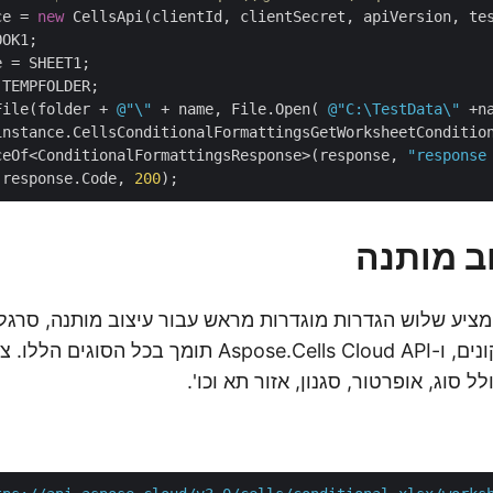
ce = 
new
TEMPFOLDER;

File(folder + 
@"\"
 + name, File.Open( 
@"C:\TestData\"
instance.CellsConditionalFormattingsGetWorksheetCondition
ceOf<ConditionalFormattingsResponse>(response, 
"response
(response.Code, 
200
ב מותנה
Microsoft Exce מציע שלוש הגדרות מוגדרות מראש עבור עיצוב מותנה, סר
צבעים וערכות אייקונים, ו-Aspose.Cells Cloud API תומך בכל 
ל סוג, אופרטור, סגנון, אזור תא וכו'.