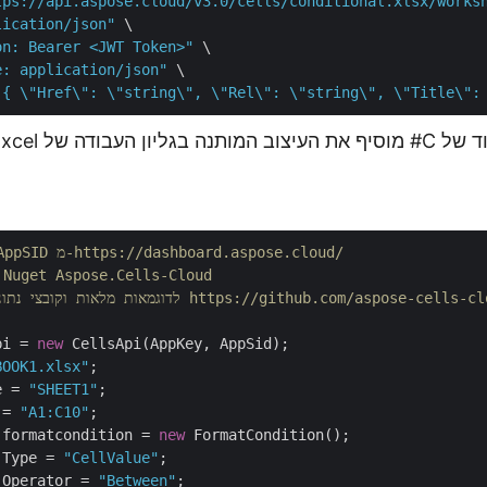
tps://api.aspose.cloud/v3.0/cells/conditional.xlsx/works
lication/json"
 \

on: Bearer <JWT Token>"
 \

e: application/json"
 \

 { \"Href\": \"string\", \"Rel\": \"string\", \"Title\":
ן העבודה של Excel:
// קבל AppKey ו-AppSID מ-https://dashboard.aspose.cloud/
// התקן את חבילת uget Aspose.Cells-Cloud
https://github.com/aspose-cells-cloud/aspose-cells-cloud-d
pi = 
new
BOOK1.xlsx"
e = 
"SHEET1"
 = 
"A1:C10"
;

 formatcondition = 
new
 FormatCondition();

.Type = 
"CellValue"
;

.Operator = 
"Between"
;
