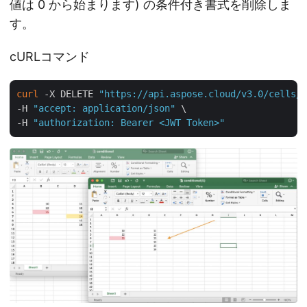
値は 0 から始まります) の条件付き書式を削除しま
す。
cURLコマンド
curl
 -X DELETE 
"https://api.aspose.cloud/v3.0/cells/c
-H 
"accept: application/json"
 \

-H 
"authorization: Bearer <JWT Token>"