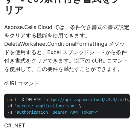
リア
Aspose.Cells Cloud では、条件付き書式の書式設定
をクリアする機能を使用できます。
DeleteWorksheetConditionalFormattings
メソッ
ドを使用すると、Excel スプレッドシートから条件
付き書式をクリアできます。以下の cURL コマンド
を使用して、この要件を満たすことができます。
cURLコマンド
curl
 -X DELETE 
"https://api.aspose.cloud/v3.0/cells/c
-H 
"accept: application/json"
 \

-H 
"authorization: Bearer <JWT Token>"
C# .NET