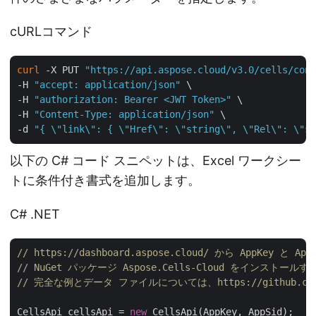
cURLコマンド
curl
 -X PUT 
"https://api.aspose.cloud/v3.0/cells/cond
-H 
"accept: application/json"
 \

-H 
"authorization: Bearer <JWT Token>"
 \

-H 
"Content-Type: application/json"
 \

-d 
"{ \"link\": { \"Href\": \"string\", \"Rel\": \"st
以下の C# コード スニペットは、Excel ワークシー
トに条件付き書式を追加します。
C# .NET
// https://dashboard.aspose.cloud/ から AppKey と 
// NuGet パッケージ Aspose.Cells-Cloud をインストールす
// 完全な例とデータ ファイルについては、https://github.com/as
CellsApi cellsApi = 
new