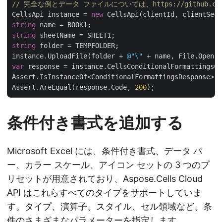
// 完全な例とデータ ファイルについては、https://github.com/as
CellsApi instance = 
new
string
string
string
 folder = TEMPFOLDER;

instance.UploadFile(folder + 
@"\"
 + name, File.Open( 
var
 response = instance.CellsConditionalFormattingsGe
Assert.IsInstanceOf<ConditionalFormattingsResponse>(r
Assert.AreEqual(response.Code, 
200
条件付き書式を追加する
Microsoft Excel には、条件付き書式、データ バ
ー、カラー スケール、アイコン セットの 3 つのプ
リセットが用意されており、Aspose.Cells Cloud
API はこれらすべてのタイプをサポートしていま
す。タイプ、演算子、スタイル、セル領域など、条
件のさまざまなパラメーターを指定します。