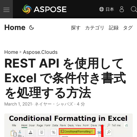
日本
ナ
ビ
Home
ゲ
探す
カテゴリ
記録
タグ
ー
シ
Home
»
Aspose.Clouds
ョ
REST API を使用して
ン
の
Excel で条件付き書式
切
り
を処理する方法
替
March 1, 2021
· ネイヤー・シャバズ · 4 分
え