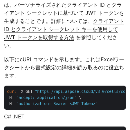
は、パーソナライズされたクライアント ID とクラ
イアント シークレットに基づいて JWT トークンを
生成することです。詳細については、
クライアント
ID とクライアント シークレット キーを使用して
JWT トークンを取得する方法
を参照してくださ
い。
以下にcURLコマンドを示します。これはExcelワー
クシートから書式設定の詳細を読み取るのに役立ち
ます。
curl
 -X GET 
"https://api.aspose.cloud/v3.0/cells/cond
-H  
"accept: application/json"
 \

-H  
"authorization: Bearer <JWT Token>"
C# .NET