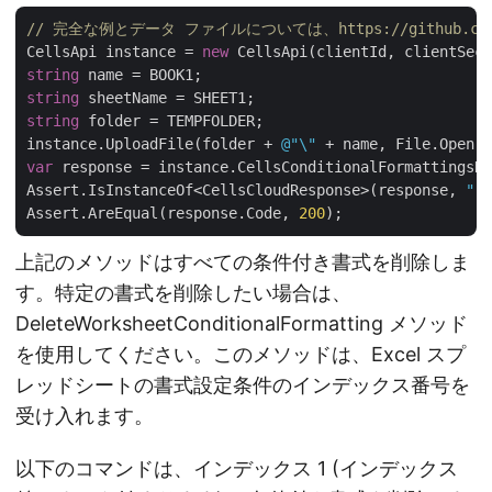
// 完全な例とデータ ファイルについては、https://github.com/as
CellsApi instance = 
new
string
string
string
 folder = TEMPFOLDER;

instance.UploadFile(folder + 
@"\"
 + name, File.Open( 
var
 response = instance.CellsConditionalFormattingsDe
Assert.IsInstanceOf<CellsCloudResponse>(response, 
"re
Assert.AreEqual(response.Code, 
200
上記のメソッドはすべての条件付き書式を削除しま
す。特定の書式を削除したい場合は、
DeleteWorksheetConditionalFormatting メソッド
を使用してください。このメソッドは、Excel スプ
レッドシートの書式設定条件のインデックス番号を
受け入れます。
以下のコマンドは、インデックス 1 (インデックス