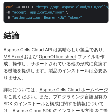
curl
 -X DELETE 
"https://api.aspose.cloud/v3.0/cells/c
-H 
"accept: application/json"
 \

-H 
"authorization: Bearer <JWT Token>"
結論
Aspose.Cells Cloud API は素晴らしい製品であり、
MS Excel
および
OpenOffice sheet
ファイルを作
成、操作し、サポートされている他の形式に変換す
る機能を提供します。製品のインストールは必要あ
りません。
詳細については、
Aspose.Cells Cloud ホームページ
をご覧ください。また、プログラミング言語固有の
SDK のインストールと構成に関する情報について
は、
Aspose.Cloud SDK のインストール方法
をご覧