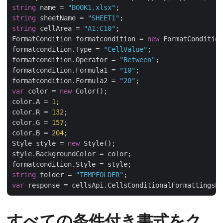
string
 name = 
"BOOK1.xlsx"
string
 sheetName = 
"SHEET1"
string
 cellArea = 
"A1:C10"
;

FormatCondition formatcondition = 
new
 FormatCondition
formatcondition.Type = 
"CellValue"
;

formatcondition.Operator = 
"Between"
;

formatcondition.Formula1 = 
"10"
;

formatcondition.Formula2 = 
"20"
var
 color = 
new
 Color();

color.A = 
1
;

color.R = 
132
;

color.G = 
157
;

color.B = 
204
;

Style style = 
new
 Style();

style.BackgroundColor = color;

string
 folder = 
"TEMPFOLDER"
var
すべての条件付き書式をク