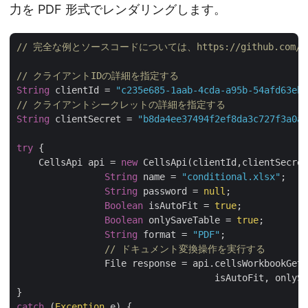
力を PDF 形式でレンダリングします。
// 完全な例とソースコードについては、https://github.com/aspo
// クライアントIDの詳細を指定する
String
 clientId = 
"c235e685-1aab-4cda-a95b-54afd63eb8
// クライアントシークレットの詳細を指定する
String
 clientSecret = 
"b8da4ee37494f2ef8da3c727f3a0ac
try
 {

    CellsApi api = 
new
 CellsApi(clientId,clientSecret
String
 name = 
"conditional.xlsx"
;

String
 password = 
null
;

Boolean
 isAutoFit = 
true
;

Boolean
 onlySaveTable = 
true
;

String
 format = 
"PDF"
;

// ドキュメント変換操作を実行する
		File response = api.cellsWorkbookGetWorkbook(name, password, format,

			            isAutoFit, onlyS
catch
 (
Exception
 e) {
