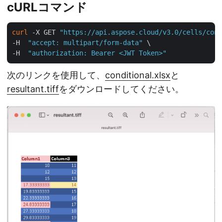
cURLコマンド
curl
 -X GET 
"https://api.aspose.cloud/v3.0/cells/cond
-H  
"accept: multipart/form-data"
 \

-H  
"authorization: Bearer <JWT Token>"
次のリンクを使用して、
conditional.xlsx
と
resultant.tiff
をダウンロードしてください。