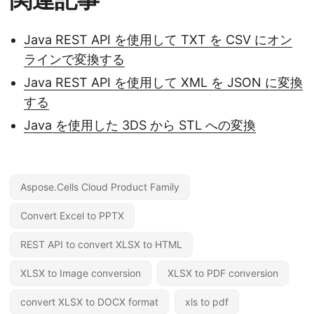
Java REST API を使用して TXT を CSV にオン
ラインで変換する
Java REST API を使用して XML を JSON に変換
する
Java を使用した 3DS から STL への変換
Aspose.Cells Cloud Product Family
Convert Excel to PPTX
REST API to convert XLSX to HTML
XLSX to Image conversion
XLSX to PDF conversion
convert XLSX to DOCX format
xls to pdf