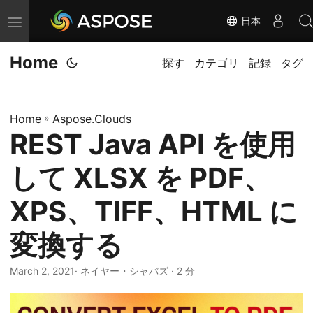
日本
ナ
ビ
Home
ゲ
探す
カテゴリ
記録
タグ
ー
シ
Home
»
Aspose.Clouds
ョ
REST Java API を使用
ン
の
して XLSX を PDF、
切
り
XPS、TIFF、HTML に
替
変換する
え
March 2, 2021
· ネイヤー・シャバズ · 2 分